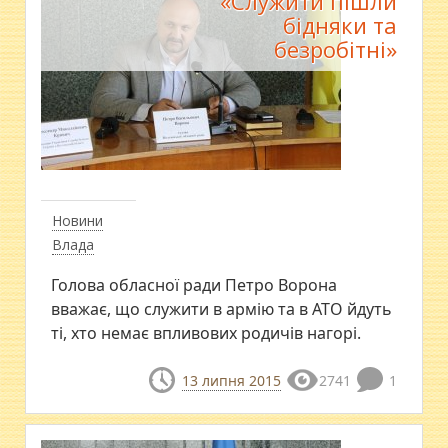
«Служити пішли
бідняки та
безробітні»
Новини
Влада
Голова обласної ради Петро Ворона
вважає, що служити в армію та в АТО йдуть
ті, хто немає впливових родичів нагорі.
13 липня 2015
2741
1