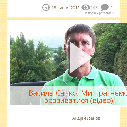
13 липня 2015
1424
2
на правах реклами ®
Василь Сачко: Ми прагнем
розвиватися (відео)
Андрій Іванов