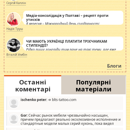
Сергій Каплін
Медіа-консолідація у Полтаві – рецепт проти
утисків
8 вересня – Міжнародний день солідарності
журналістів.
Надія Труш
ЧИ МАЮТЬ УКРАЇНЦІ ПЛАТИТИ ТРІЄЧНИКАМ
СТИПЕНДІЇ?
Рідко пишу лонгріди тим паче на такі теми, але вже
просто дістало! Обурюють сьогоднішні інсенуації
Віталій Улибін
навколо стипендіального питання. Штучно
роздувається ще одна соціальна катастрофа.
Блоги
Останні
Популярні
коментарі
матеріали
ischenko peter:
⇒ blts-tattoo.com
Gor:
Сейчас рынок мебели чрезвычайно насыщен,
причем предлагают реально эксклюзивное исполнение и
стандартные модели малых серий кухонь, пока видел
отличную кухонную мебель по дизайну, мало походит на