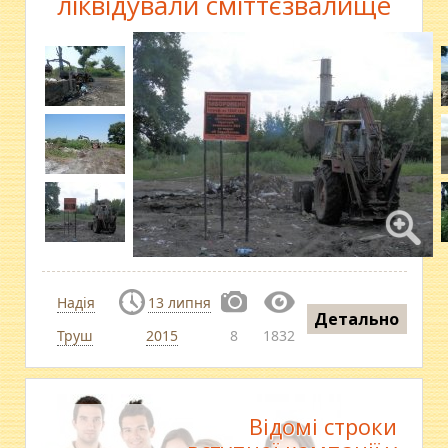
ліквідували сміттєзвалище
Надія
13 липня
Детально
Труш
2015
8
1832
Відомі строки