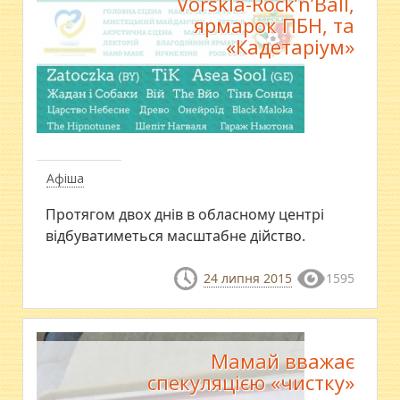
Vorskla-Rock’n’Ball,
ярмарок ПБН, та
«Кадетаріум»
Афіша
Протягом двох днів в обласному центрі
відбуватиметься масштабне дійство.
24 липня 2015
1595
Мамай вважає
спекуляцією «чистку»