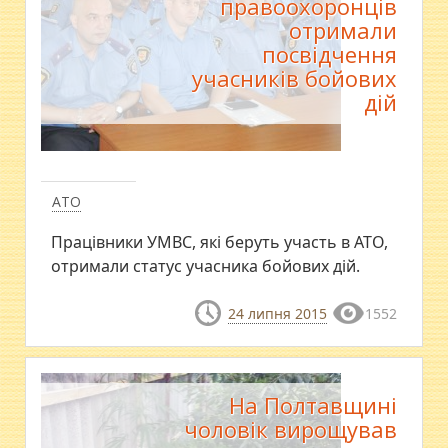
правоохоронців
отримали
посвідчення
учасників бойових
дій
АТО
Працівники УМВС, які беруть участь в АТО,
отримали статус учасника бойових дій.
24 липня 2015
1552
На Полтавщині
чоловік вирощував