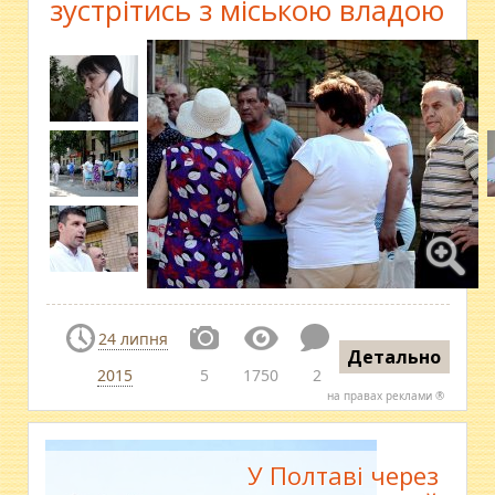
зустрітись з міською владою
24 липня
Детально
2015
5
1750
2
на правах реклами ®
У Полтаві через