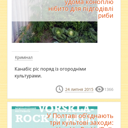
удома коноплю
нібито для підгодівлі
риби
Кримінал
Канабіс ріс поряд із огородніми
культурами.
24 липня 2015
1366
У Полтаві об’єднають
три культові заходи: