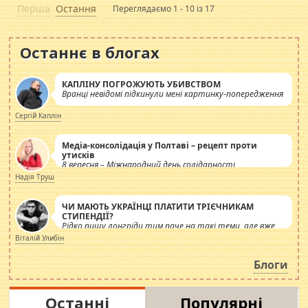
Перша
Остання
Переглядаємо 1 - 10 із 17
Останнє в блогах
КАПЛІНУ ПОГРОЖУЮТЬ УБИВСТВОМ
Вранці невідомі підкинули мені картинку-попередження
Сергій Каплін
Медіа-консолідація у Полтаві – рецепт проти
утисків
8 вересня – Міжнародний день солідарності
журналістів.
Надія Труш
ЧИ МАЮТЬ УКРАЇНЦІ ПЛАТИТИ ТРІЄЧНИКАМ
СТИПЕНДІЇ?
Рідко пишу лонгріди тим паче на такі теми, але вже
просто дістало! Обурюють сьогоднішні інсенуації
Віталій Улибін
навколо стипендіального питання. Штучно
роздувається ще одна соціальна катастрофа.
Блоги
Останні
Популярні