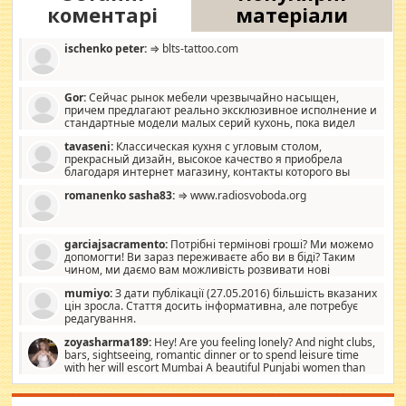
коментарі
матеріали
ischenko peter:
⇒ blts-tattoo.com
Gor:
Сейчас рынок мебели чрезвычайно насыщен,
причем предлагают реально эксклюзивное исполнение и
стандартные модели малых серий кухонь, пока видел
отличную кухонную мебель по дизайну, мало походит на
tavaseni:
Классическая кухня с угловым столом,
стандартные формы, в MebelOk, креативненько и что главное -
прекрасный дизайн, высокое качество я приобрела
со вкусом все в порядке, без ненужных наворотов удорожающих
благодаря интернет магазину, контакты которого вы
мебель, а это не последний фактор.
можете просмотреть https://mwood.com.ua.
romanenko sasha83:
⇒ www.radiosvoboda.org
garciajsacramento:
Потрібні термінові гроші? Ми можемо
допомогти! Ви зараз переживаєте або ви в біді? Таким
чином, ми даємо вам можливість розвивати нові
розробки. Як багата людина, я почуваю себе зобов'язаним
mumiyo:
З дати публікації (27.05.2016) більшість вказаних
допомагати людям, які намагаються дати їм шанс. Кожен
цін зросла. Стаття досить інформативна, але потребує
заслуговує на другий шанс, і, оскільки влада не зможе, вони
редагування.
повинні приймати від інших. Для нас нема багато суми, і зрілість
ми визначаємо за взаємною згодою. Ні сюрпризів, ні додаткових
zoyasharma189:
Hey! Are you feeling lonely? And night clubs,
витрат, а тільки узгоджених сум і нічого іншого. Не чекайте і не
bars, sightseeing, romantic dinner or to spend leisure time
коментуйте цей пост. Введіть суму, яку ви хочете подати, і ми
with her will escort Mumbai A beautiful Punjabi women than
зв'яжемося з вами з усіма варіантами. зв'яжіться з нами
sexy escort companion in arms that you guys feel like 5 star luxury
сьогодні на garciajsacramento@gmail.com Вам потрібні термінові
hotel had to spend the night in their search for loved solitaire free
гроші? Ми можемо допомогти!
maintenance stops in Mumbai. Here we offer fair and very attractive