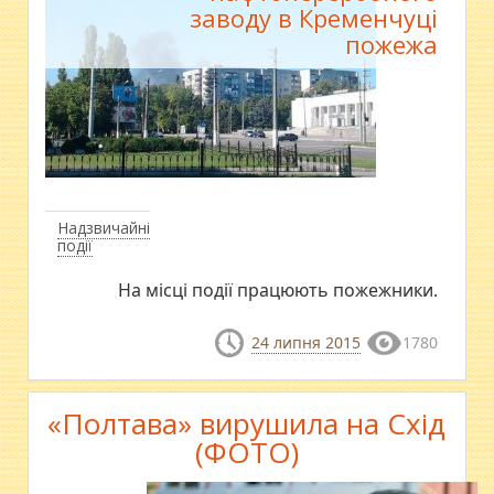
заводу в Кременчуці
пожежа
Надзвичайні
події
​На місці події працюють пожежники.
24 липня 2015
1780
«Полтава» вирушила на Схід
(ФОТО)