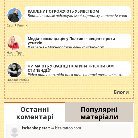
КАПЛІНУ ПОГРОЖУЮТЬ УБИВСТВОМ
Вранці невідомі підкинули мені картинку-попередження
Сергій Каплін
Медіа-консолідація у Полтаві – рецепт проти
утисків
8 вересня – Міжнародний день солідарності
журналістів.
Надія Труш
ЧИ МАЮТЬ УКРАЇНЦІ ПЛАТИТИ ТРІЄЧНИКАМ
СТИПЕНДІЇ?
Рідко пишу лонгріди тим паче на такі теми, але вже
просто дістало! Обурюють сьогоднішні інсенуації
Віталій Улибін
навколо стипендіального питання. Штучно
роздувається ще одна соціальна катастрофа.
Блоги
Останні
Популярні
коментарі
матеріали
ischenko peter:
⇒ blts-tattoo.com