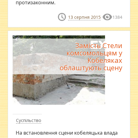
протизаконним.
13 серпня 2015
1384
Замість Стели
комсомольцям у
Кобеляках
облаштують сцену
Суспільство
На встановлення сцени кобеляцька влада