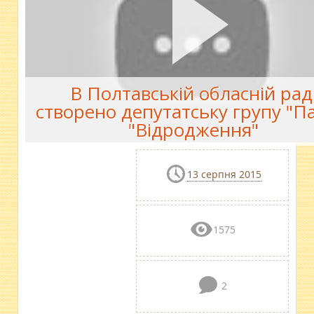
В Полтавській обласній рад
створено депутатську групу "П
"Відродження"
13 серпня 2015
1575
2