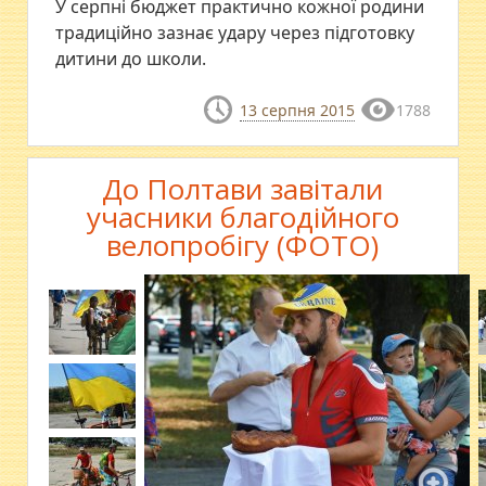
У серпні бюджет практично кожної родини
традиційно зазнає удару через підготовку
дитини до школи.
13 серпня 2015
1788
До Полтави завітали
учасники благодійного
велопробігу (ФОТО)