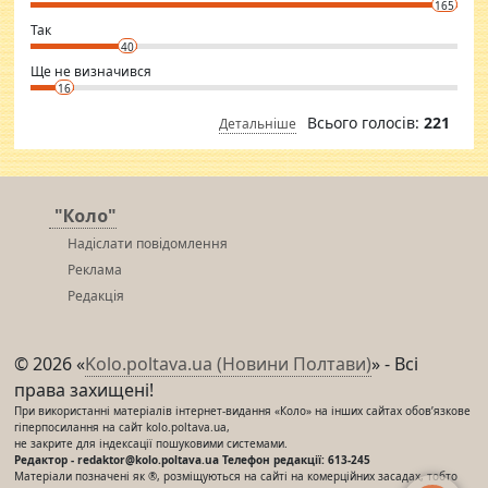
165
club.
⇒ sakshimirchandani.com
Так
40
Ще не визначився
16
Всього голосів:
221
Детальніше
"Коло"
Надіслати повідомлення
Реклама
Редакція
© 2026 «
Kolo.poltava.ua (Новини Полтави)
» - Всі
права захищені!
При використанні матеріалів інтернет-видання «Коло» на інших сайтах обов’язкове
гіперпосилання на сайт kolo.poltava.ua,
не закрите для індексації пошуковими системами.
Редактор - redaktor@kolo.poltava.ua Телефон редакції: 613-245
Матеріали позначені як ®, розміщуються на сайті на комерційних засадах, тобто