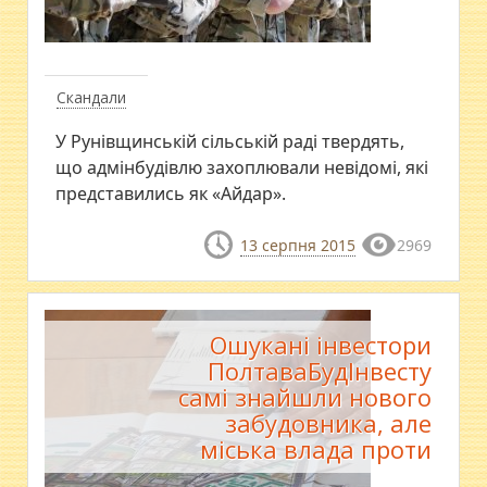
Скандали
У Рунівщинській сільській раді твердять,
що адмінбудівлю захоплювали невідомі, які
представились як «Айдар».
13 серпня 2015
2969
Ошукані інвестори
ПолтаваБудІнвесту
самі знайшли нового
забудовника, але
міська влада проти