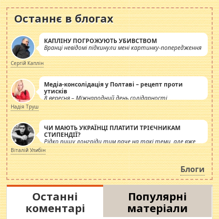
Останнє в блогах
КАПЛІНУ ПОГРОЖУЮТЬ УБИВСТВОМ
Вранці невідомі підкинули мені картинку-попередження
Сергій Каплін
Медіа-консолідація у Полтаві – рецепт проти
утисків
8 вересня – Міжнародний день солідарності
журналістів.
Надія Труш
ЧИ МАЮТЬ УКРАЇНЦІ ПЛАТИТИ ТРІЄЧНИКАМ
СТИПЕНДІЇ?
Рідко пишу лонгріди тим паче на такі теми, але вже
просто дістало! Обурюють сьогоднішні інсенуації
Віталій Улибін
навколо стипендіального питання. Штучно
роздувається ще одна соціальна катастрофа.
Блоги
Останні
Популярні
коментарі
матеріали