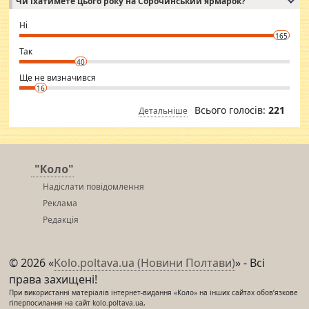
Чи їхатимете цього року на Сорочинський ярмарок?
WhatsApp via an easily can see the latest pictures of her body and the
godly. Variety is the spice of life, he believes, so always travel and
want to meet new people. Sakshi Mirchandani health and figure
Ні
conscious in order to keep yourself fit and regularly go to the health
165
club.
⇒ sakshimirchandani.com
Так
40
Ще не визначився
16
Всього голосів:
221
Детальніше
"Коло"
Надіслати повідомлення
Реклама
Редакція
© 2026 «
Kolo.poltava.ua (Новини Полтави)
» - Всі
права захищені!
При використанні матеріалів інтернет-видання «Коло» на інших сайтах обов’язкове
гіперпосилання на сайт kolo.poltava.ua,