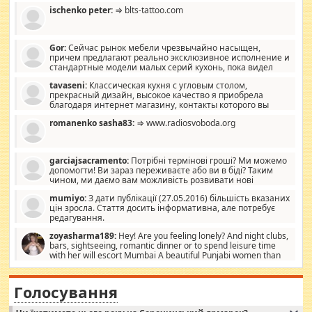
ischenko peter:
⇒ blts-tattoo.com
Gor:
Сейчас рынок мебели чрезвычайно насыщен,
причем предлагают реально эксклюзивное исполнение и
стандартные модели малых серий кухонь, пока видел
отличную кухонную мебель по дизайну, мало походит на
tavaseni:
Классическая кухня с угловым столом,
стандартные формы, в MebelOk, креативненько и что главное -
прекрасный дизайн, высокое качество я приобрела
со вкусом все в порядке, без ненужных наворотов удорожающих
благодаря интернет магазину, контакты которого вы
мебель, а это не последний фактор.
можете просмотреть https://mwood.com.ua.
romanenko sasha83:
⇒ www.radiosvoboda.org
garciajsacramento:
Потрібні термінові гроші? Ми можемо
допомогти! Ви зараз переживаєте або ви в біді? Таким
чином, ми даємо вам можливість розвивати нові
розробки. Як багата людина, я почуваю себе зобов'язаним
mumiyo:
З дати публікації (27.05.2016) більшість вказаних
допомагати людям, які намагаються дати їм шанс. Кожен
цін зросла. Стаття досить інформативна, але потребує
заслуговує на другий шанс, і, оскільки влада не зможе, вони
редагування.
повинні приймати від інших. Для нас нема багато суми, і зрілість
ми визначаємо за взаємною згодою. Ні сюрпризів, ні додаткових
zoyasharma189:
Hey! Are you feeling lonely? And night clubs,
витрат, а тільки узгоджених сум і нічого іншого. Не чекайте і не
bars, sightseeing, romantic dinner or to spend leisure time
коментуйте цей пост. Введіть суму, яку ви хочете подати, і ми
with her will escort Mumbai A beautiful Punjabi women than
зв'яжемося з вами з усіма варіантами. зв'яжіться з нами
sexy escort companion in arms that you guys feel like 5 star luxury
сьогодні на garciajsacramento@gmail.com Вам потрібні термінові
hotel had to spend the night in their search for loved solitaire free
гроші? Ми можемо допомогти!
maintenance stops in Mumbai. Here we offer fair and very attractive
Голосування
woman "Love Solitaire" beautiful figure and shapely body shapes.
Independent escort in Mumbai, truthful, friendly and cheerful girl.