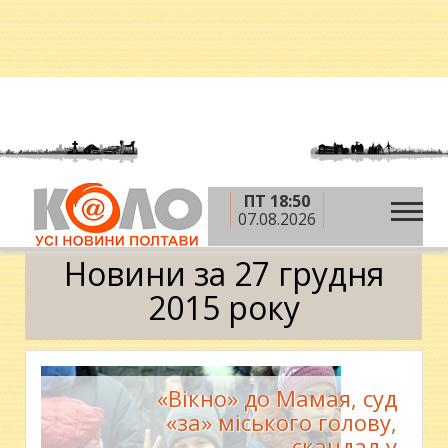
ПТ 18:50
»
»
»
Головна
2015 рік
грудень
27 грудня
07.08.2026
Календар
Новини за 27 грудня
2015 року
«Вікно» до Мамая, суд
«за» міського голову,
скандал у