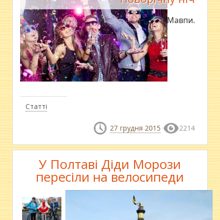
У чому зустріти рік Мавпи.
Статті
27 грудня 2015
2214
У Полтаві Діди Морози
пересіли на велосипеди