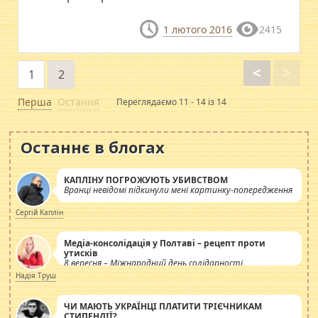
1 лютого 2016
2415
<
>
1
2
Перша
Остання
Переглядаємо 11 - 14 із 14
Останнє в блогах
КАПЛІНУ ПОГРОЖУЮТЬ УБИВСТВОМ
Вранці невідомі підкинули мені картинку-попередження
Сергій Каплін
Медіа-консолідація у Полтаві – рецепт проти
утисків
8 вересня – Міжнародний день солідарності
журналістів.
Надія Труш
ЧИ МАЮТЬ УКРАЇНЦІ ПЛАТИТИ ТРІЄЧНИКАМ
СТИПЕНДІЇ?