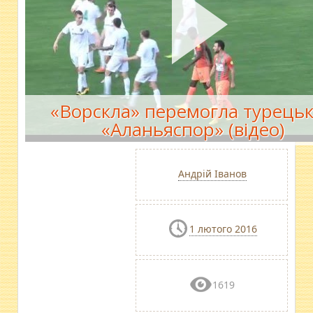
«Ворскла» перемогла турець
«Аланьяспор» (відео)
Андрій Іванов
1 лютого 2016
1619