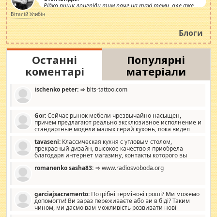
Рідко пишу лонгріди тим паче на такі теми, але вже
просто дістало! Обурюють сьогоднішні інсенуації
Віталій Улибін
навколо стипендіального питання. Штучно
роздувається ще одна соціальна катастрофа.
Блоги
Останні
Популярні
коментарі
матеріали
ischenko peter:
⇒ blts-tattoo.com
Gor:
Сейчас рынок мебели чрезвычайно насыщен,
причем предлагают реально эксклюзивное исполнение и
стандартные модели малых серий кухонь, пока видел
отличную кухонную мебель по дизайну, мало походит на
tavaseni:
Классическая кухня с угловым столом,
стандартные формы, в MebelOk, креативненько и что главное -
прекрасный дизайн, высокое качество я приобрела
со вкусом все в порядке, без ненужных наворотов удорожающих
благодаря интернет магазину, контакты которого вы
мебель, а это не последний фактор.
можете просмотреть https://mwood.com.ua.
romanenko sasha83:
⇒ www.radiosvoboda.org
garciajsacramento:
Потрібні термінові гроші? Ми можемо
допомогти! Ви зараз переживаєте або ви в біді? Таким
чином, ми даємо вам можливість розвивати нові
розробки. Як багата людина, я почуваю себе зобов'язаним