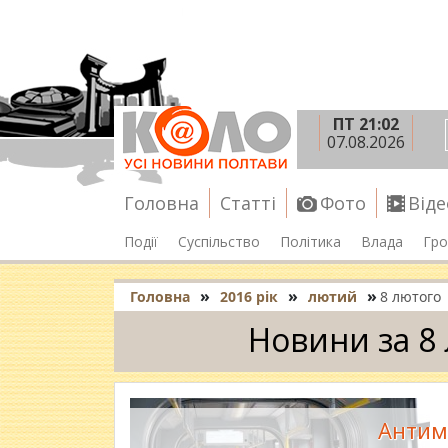
ПТ 21:02
07.08.2026
Головна
Статті
Фото
Віде
Події
Суспільство
Політика
Влада
Гро
»
»
»
Головна
2016 рік
лютий
8 лютого
Новини за 8
Антим