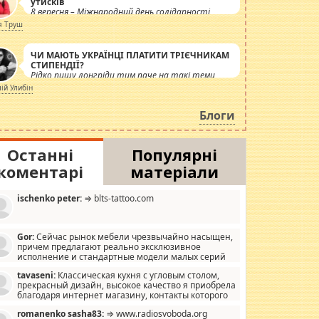
утисків
8 вересня – Міжнародний день солідарності
журналістів.
я Труш
ЧИ МАЮТЬ УКРАЇНЦІ ПЛАТИТИ ТРІЄЧНИКАМ
СТИПЕНДІЇ?
Рідко пишу лонгріди тим паче на такі теми,
але вже просто дістало! Обурюють сьогоднішні
лій Улибін
інсенуації навколо стипендіального питання.
Штучно роздувається ще одна соціальна
Блоги
катастрофа.
Останні
Популярні
коментарі
матеріали
ischenko peter:
⇒ blts-tattoo.com
Gor:
Сейчас рынок мебели чрезвычайно насыщен,
причем предлагают реально эксклюзивное
исполнение и стандартные модели малых серий
хонь, пока видел отличную кухонную мебель по
tavaseni:
Классическая кухня с угловым столом,
зайну, мало походит на стандартные формы, в MebelOk,
прекрасный дизайн, высокое качество я приобрела
еативненько и что главное - со вкусом все в порядке,
благодаря интернет магазину, контакты которого
з ненужных наворотов удорожающих мебель, а это не
 можете просмотреть https://mwood.com.ua.
следний фактор.
romanenko sasha83:
⇒ www.radiosvoboda.org