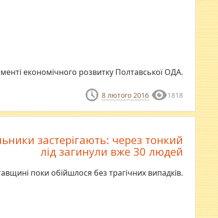
менті економічного розвитку Полтавської ОДА.
8 лютого 2016
1818
льники застерігають: через тонкий
лід загинули вже 30 людей
авщині поки обійшлося без трагічних випадків.