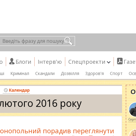
о
Блоги
Інтерв'ю
Спецпроекти
Газе
ші
Кримінал
Скандали
Дозвілля
Здоров'я
Спорт
Осв
О
Календар
 лютого 2016 року
Серг
онопольний порадив переглянути