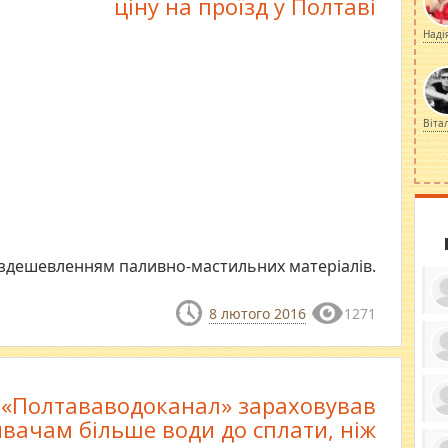
ціну на проїзд у Полтаві
Наді
Віта
і здешевленням паливно-мастильних матеріалів.
8 лютого 2016
1271
ку
ди
«Полтававодоканал» зараховував
кр
бе
вачам більше води до сплати, ніж
вы
по