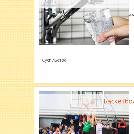
Антим
Суспільство
Баскетбо