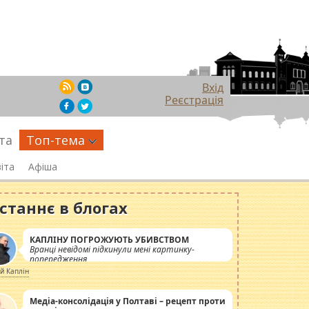
Вхід
Реєстрація
та
Топ-тема
іта
Афіша
станнє в блогах
КАПЛІНУ ПОГРОЖУЮТЬ УБИВСТВОМ
Вранці невідомі підкинули мені картинку-
попередження
ій Каплін
Медіа-консолідація у Полтаві – рецепт проти