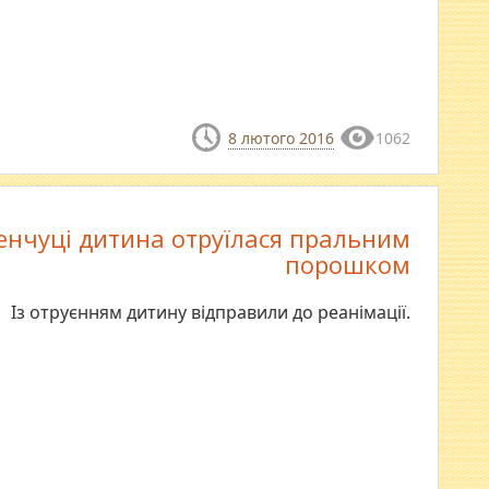
8 лютого 2016
1062
енчуці дитина отруїлася пральним
порошком
Із отруєнням дитину відправили до реанімації.