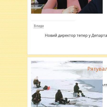
Влада
Новий директор тепер у Департа
Рятува
На Полт