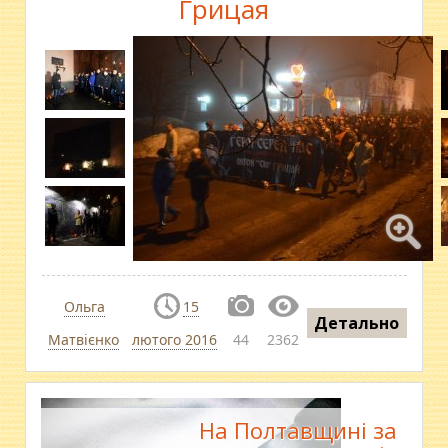
Грицая
Ольга
15
Детально
Матвієнко
лютого 2016
44
2362
На Полтавщині за