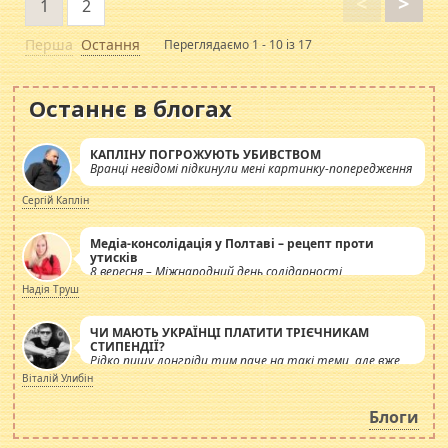
<
>
1
2
Перша
Остання
Переглядаємо 1 - 10 із 17
Останнє в блогах
КАПЛІНУ ПОГРОЖУЮТЬ УБИВСТВОМ
Вранці невідомі підкинули мені картинку-попередження
Сергій Каплін
Медіа-консолідація у Полтаві – рецепт проти
утисків
8 вересня – Міжнародний день солідарності
журналістів.
Надія Труш
ЧИ МАЮТЬ УКРАЇНЦІ ПЛАТИТИ ТРІЄЧНИКАМ
СТИПЕНДІЇ?
Рідко пишу лонгріди тим паче на такі теми, але вже
просто дістало! Обурюють сьогоднішні інсенуації
Віталій Улибін
навколо стипендіального питання. Штучно
роздувається ще одна соціальна катастрофа.
Блоги