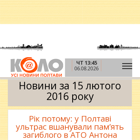
ЧТ 13:45
»
»
»
Головна
2016 рік
лютий
15 лютого
06.08.2026
Календар
Новини за 15 лютого
2016 року
Рік потому: у Полтаві
ультрас вшанували пам’ять
загиблого в АТО Антона