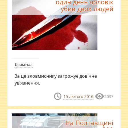
один день чоловік
убив двох людей
Кримінал
За це зловмиснику загрожує довічне
ув’язнення.
15 лютого 2016
2037
На Полтавщині