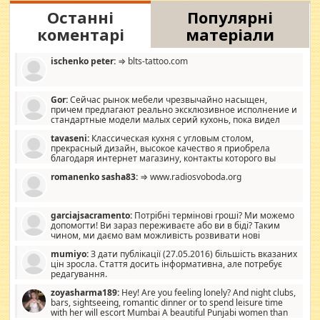
Останні
Популярні
коментарі
матеріали
ischenko peter:
⇒ blts-tattoo.com
Gor:
Сейчас рынок мебели чрезвычайно насыщен,
причем предлагают реально эксклюзивное исполнение и
стандартные модели малых серий кухонь, пока видел
отличную кухонную мебель по дизайну, мало походит на
tavaseni:
Классическая кухня с угловым столом,
стандартные формы, в MebelOk, креативненько и что главное -
прекрасный дизайн, высокое качество я приобрела
со вкусом все в порядке, без ненужных наворотов удорожающих
благодаря интернет магазину, контакты которого вы
мебель, а это не последний фактор.
можете просмотреть https://mwood.com.ua.
romanenko sasha83:
⇒ www.radiosvoboda.org
garciajsacramento:
Потрібні термінові гроші? Ми можемо
допомогти! Ви зараз переживаєте або ви в біді? Таким
чином, ми даємо вам можливість розвивати нові
розробки. Як багата людина, я почуваю себе зобов'язаним
mumiyo:
З дати публікації (27.05.2016) більшість вказаних
допомагати людям, які намагаються дати їм шанс. Кожен
цін зросла. Стаття досить інформативна, але потребує
заслуговує на другий шанс, і, оскільки влада не зможе, вони
редагування.
повинні приймати від інших. Для нас нема багато суми, і зрілість
ми визначаємо за взаємною згодою. Ні сюрпризів, ні додаткових
zoyasharma189:
Hey! Are you feeling lonely? And night clubs,
витрат, а тільки узгоджених сум і нічого іншого. Не чекайте і не
bars, sightseeing, romantic dinner or to spend leisure time
коментуйте цей пост. Введіть суму, яку ви хочете подати, і ми
with her will escort Mumbai A beautiful Punjabi women than
зв'яжемося з вами з усіма варіантами. зв'яжіться з нами