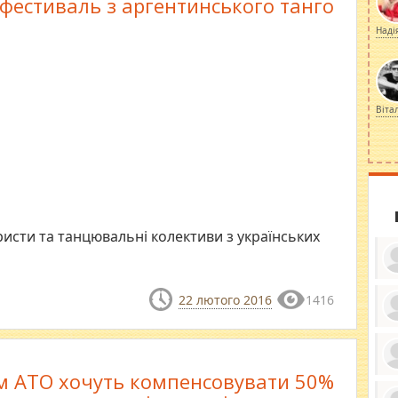
фестиваль з аргентинського танго
Наді
Віта
ристи та танцювальні колективи з українських
22 лютого 2016
1416
ку
ди
кр
бе
м АТО хочуть компенсовувати 50%
вы
по