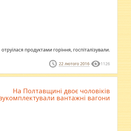
 отруїлася продуктами горіння, госпіталізували.
22 лютого 2016
1126
На Полтавщині двоє чоловіків
зукомплектували вантажні вагони