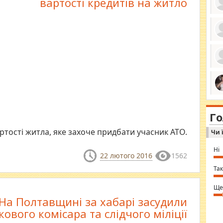
вартості кредитів на житло
ро
се
да
ос
ін
за
тіл
ком
bea
ми
tha
на
nig
Г
по
in 
Sol
тості житла, яке захоче придбати учасник АТО.
Чи 
Ind
gir
bod
Ні
alw
22 лютого 2016
1562
Mir
you
Так
⇒ 
Ще
На Полтавщині за хабарі засудили
кового комісара та слідчого міліції