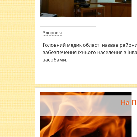
Здоров'я
Головний медик області назвав район
забезпечення їхнього населення з інв
засобами.
На П