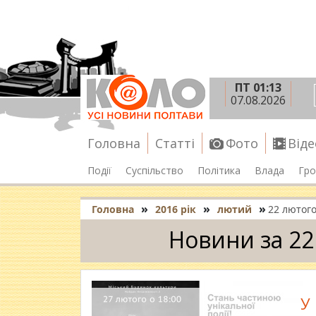
ПТ 01:13
07.08.2026
Головна
Статті
Фото
Віде
Події
Суспільство
Політика
Влада
Гро
»
»
»
Головна
2016 рік
лютий
22 лютог
Новини за 22
У