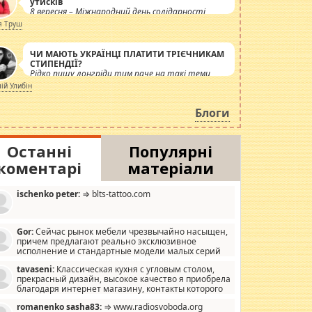
утисків
8 вересня – Міжнародний день солідарності
журналістів.
я Труш
ЧИ МАЮТЬ УКРАЇНЦІ ПЛАТИТИ ТРІЄЧНИКАМ
СТИПЕНДІЇ?
Рідко пишу лонгріди тим паче на такі теми,
але вже просто дістало! Обурюють сьогоднішні
лій Улибін
інсенуації навколо стипендіального питання.
Штучно роздувається ще одна соціальна
Блоги
катастрофа.
Останні
Популярні
коментарі
матеріали
ischenko peter:
⇒ blts-tattoo.com
Gor:
Сейчас рынок мебели чрезвычайно насыщен,
причем предлагают реально эксклюзивное
исполнение и стандартные модели малых серий
хонь, пока видел отличную кухонную мебель по
tavaseni:
Классическая кухня с угловым столом,
зайну, мало походит на стандартные формы, в MebelOk,
прекрасный дизайн, высокое качество я приобрела
еативненько и что главное - со вкусом все в порядке,
благодаря интернет магазину, контакты которого
з ненужных наворотов удорожающих мебель, а это не
 можете просмотреть https://mwood.com.ua.
следний фактор.
romanenko sasha83:
⇒ www.radiosvoboda.org