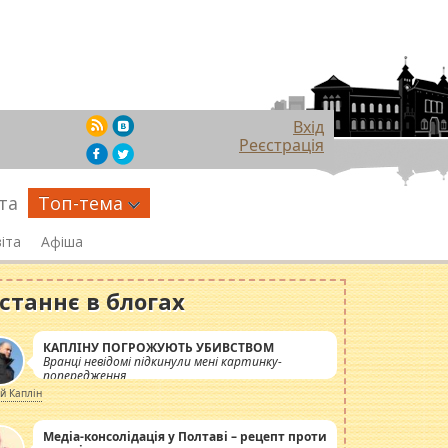
Вхід
Реєстрація
та
Топ-тема
іта
Афіша
станнє в блогах
КАПЛІНУ ПОГРОЖУЮТЬ УБИВСТВОМ
Вранці невідомі підкинули мені картинку-
попередження
ій Каплін
Медіа-консолідація у Полтаві – рецепт проти