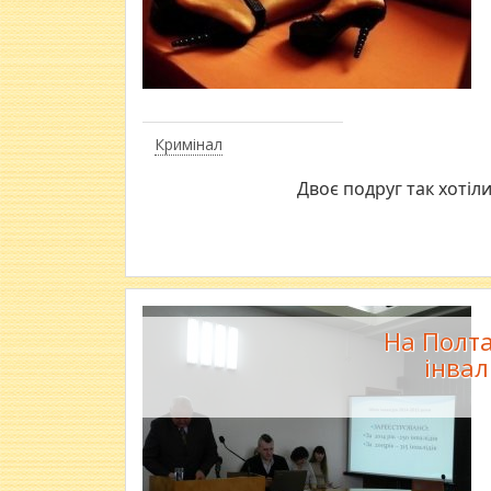
Кримінал
Двоє подруг так хотіл
На Полта
інвал