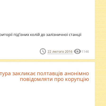
торії під’їзних колій до залізничної станції
22 лютого 2016
1146
тура закликає полтавців анонімно
повідомляти про корупцію