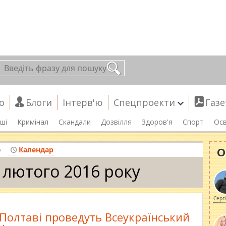
о
Блоги
Інтерв'ю
Спецпроекти
Газе
ші
Кримінал
Скандали
Дозвілля
Здоров'я
Спорт
Осв
О
о
Календар
 лютого 2016 року
Серг
 Полтаві проведуть Всеукраїнський