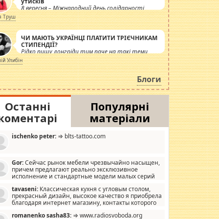
утисків
8 вересня – Міжнародний день солідарності
журналістів.
я Труш
ЧИ МАЮТЬ УКРАЇНЦІ ПЛАТИТИ ТРІЄЧНИКАМ
СТИПЕНДІЇ?
Рідко пишу лонгріди тим паче на такі теми,
але вже просто дістало! Обурюють сьогоднішні
лій Улибін
інсенуації навколо стипендіального питання.
Штучно роздувається ще одна соціальна
Блоги
катастрофа.
Останні
Популярні
коментарі
матеріали
ischenko peter:
⇒ blts-tattoo.com
Gor:
Сейчас рынок мебели чрезвычайно насыщен,
причем предлагают реально эксклюзивное
исполнение и стандартные модели малых серий
хонь, пока видел отличную кухонную мебель по
tavaseni:
Классическая кухня с угловым столом,
зайну, мало походит на стандартные формы, в MebelOk,
прекрасный дизайн, высокое качество я приобрела
еативненько и что главное - со вкусом все в порядке,
благодаря интернет магазину, контакты которого
з ненужных наворотов удорожающих мебель, а это не
 можете просмотреть https://mwood.com.ua.
следний фактор.
romanenko sasha83:
⇒ www.radiosvoboda.org