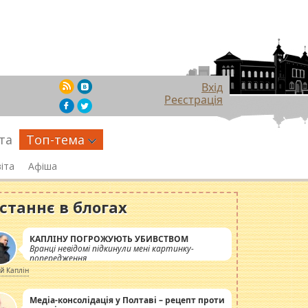
Вхід
Реєстрація
та
Топ-тема
іта
Афіша
станнє в блогах
КАПЛІНУ ПОГРОЖУЮТЬ УБИВСТВОМ
Вранці невідомі підкинули мені картинку-
попередження
ій Каплін
Медіа-консолідація у Полтаві – рецепт проти