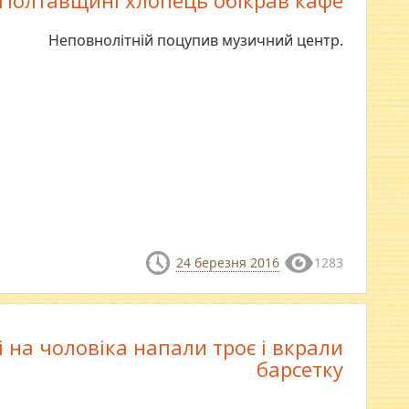
Полтавщині хлопець обікрав кафе
Неповнолітній поцупив музичний центр.
24 березня 2016
1283
і на чоловіка напали троє і вкрали
барсетку