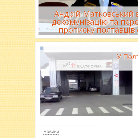
Андрій Матковський в
декомунізацію та пер
прописку полтавців 
У Пол
Новини