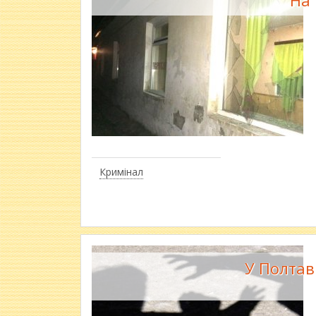
На 
Кримінал
У Полтав