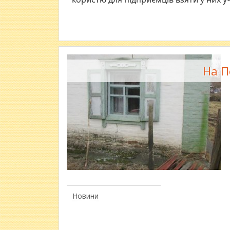
На П
Новини