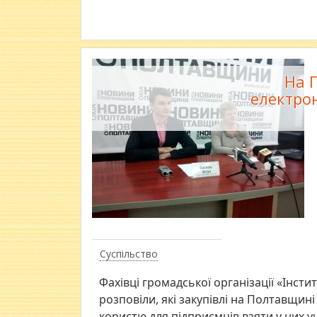
На 
електро
Суспільство
Фахівці громадської організації «Інсти
розповіли, які закупівлі на Полтавщин
користю для підприємців взяти у них у