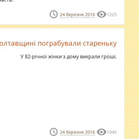
24 березня 2016
1225
олтавщині пограбували стареньку
У 82-річної жінки з дому викрали гроші.
24 березня 2016
1040