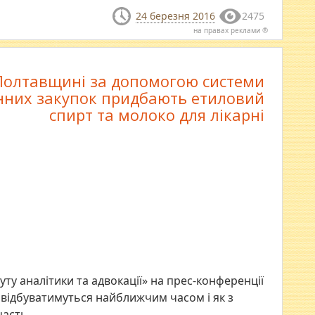
24 березня 2016
2475
на правах реклами ®
Полтавщині за допомогою системи
нних закупок придбають етиловий
спирт та молоко для лікарні
туту аналітики та адвокації» на прес-конференції
і відбуватимуться найближчим часом і як з
часть.