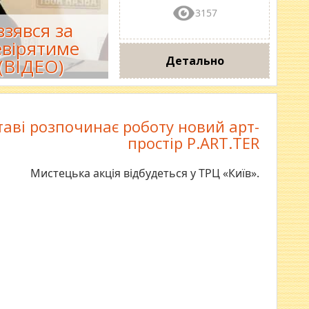
3157
зявся за
евірятиме
Детально
(ВІДЕО)
таві розпочинає роботу новий арт-
простір P.ART.TER
Мистецька акція відбудеться у ТРЦ «Київ».