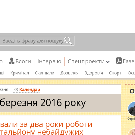
о
Блоги
Інтерв'ю
Спецпроекти
Газе
ші
Кримінал
Скандали
Дозвілля
Здоров'я
Спорт
Осв
О
езня
Календар
 березня 2016 року
Серг
ували за два роки роботи
атальйону небайдужих