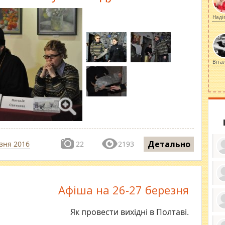
Наді
Віта
Детально
зня 2016
22
2193
Афіша на 26-27 березня
ку
ди
кр
бе
Як провести вихідні в Полтаві.
вы
по