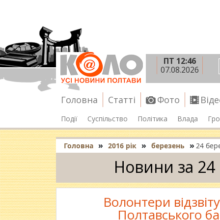
ПТ 12:46
07.08.2026
Головна
Статті
Фото
Віде
Події
Суспільство
Політика
Влада
Гро
»
»
»
Головна
2016 рік
березень
24 бер
Новини за 24
Волонтери відзвіт
Полтавського б