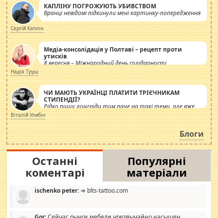
КАПЛІНУ ПОГРОЖУЮТЬ УБИВСТВОМ
Вранці невідомі підкинули мені картинку-попередження
Сергій Каплін
Медіа-консолідація у Полтаві – рецепт проти
утисків
8 вересня – Міжнародний день солідарності
журналістів.
Надія Труш
ЧИ МАЮТЬ УКРАЇНЦІ ПЛАТИТИ ТРІЄЧНИКАМ
СТИПЕНДІЇ?
Рідко пишу лонгріди тим паче на такі теми, але вже
просто дістало! Обурюють сьогоднішні інсенуації
Віталій Улибін
навколо стипендіального питання. Штучно
роздувається ще одна соціальна катастрофа.
Блоги
Останні
Популярні
коментарі
матеріали
ischenko peter:
⇒ blts-tattoo.com
Gor:
Сейчас рынок мебели чрезвычайно насыщен,