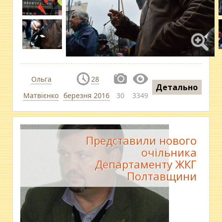
Ольга
28
Детально
Матвієнко
березня 2016
30
3349
Представили нового
очільника
Департаменту ЖКГ
Полтавщини