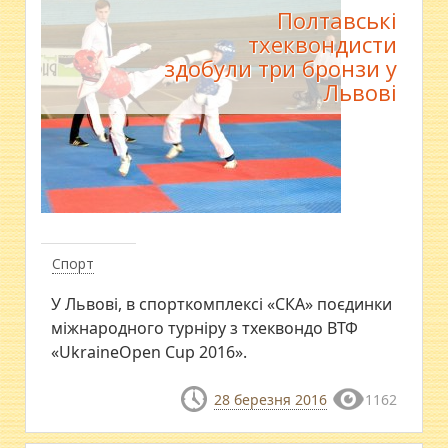
Полтавські
тхеквондисти
здобули три бронзи у
Львові
Спорт
У Львові, в спорткомплексі «СКА» поєдинки
міжнародного турніру з тхеквондо ВТФ
«UkraineOpen Cup 2016».
28 березня 2016
1162