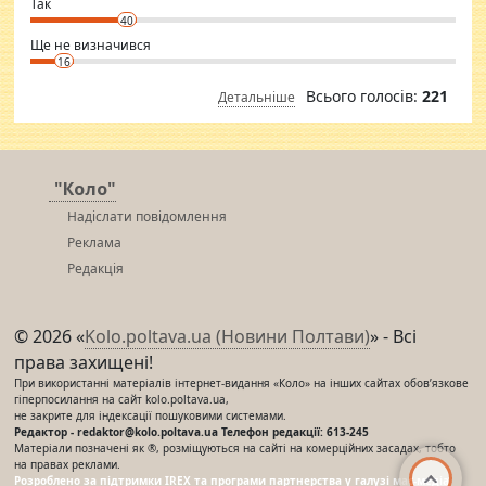
⇒ sakshimirchandani.com
Так
40
Ще не визначився
16
Всього голосів:
221
Детальніше
"Коло"
Надіслати повідомлення
Реклама
Редакція
© 2026 «
Kolo.poltava.ua (Новини Полтави)
» - Всі
права захищені!
При використанні матеріалів інтернет-видання «Коло» на інших сайтах обов’язкове
гіперпосилання на сайт kolo.poltava.ua,
не закрите для індексації пошуковими системами.
Редактор - redaktor@kolo.poltava.ua Телефон редакції: 613-245
Матеріали позначені як ®, розміщуються на сайті на комерційних засадах, тобто
на правах реклами.
Розроблено за підтримки IREX та програми партнерства у галузі мас-медіа