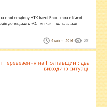
 на полі стадіону НТК імені Баннікова в Києві
рів донецького «Олімпіка» і полтавської
6 квітня 2016
1251
ві перевезення на Полтавщині: два
виходи із ситуації