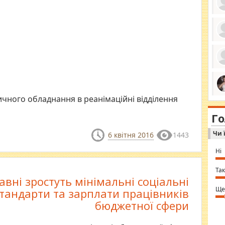
ро
се
да
ос
ін
за
тіл
ком
ичного обладнання в реанімаційні відділення
bea
ми
tha
на
nig
Г
по
in 
Sol
Чи 
Ind
6 квітня 2016
1443
gir
bod
Ні
alw
Mir
you
Так
⇒ 
авні зростуть мінімальні соціальні
Ще
тандарти та зарплати працівників
бюджетної сфери