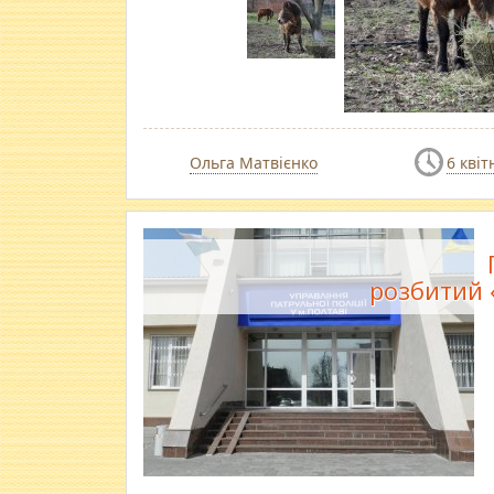
Ольга Матвієнко
6 квіт
розбитий 