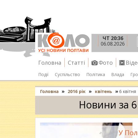
ЧТ 20:36
06.08.2026
Головна
Статті
Фото
Віде
Події
Суспільство
Політика
Влада
Гро
»
»
»
Головна
2016 рік
квітень
6 квітня
Новини за 6
У Пол