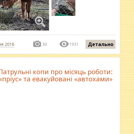
Детально
ня 2016
30
1931
Патрульні копи про місяць роботи:
«пріус» та евакуйовані «автохами»