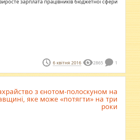
 виросте зарплата працівників бюджетної сфери
6 квітня 2016
2865
1
храйство з єнотом-полоскуном на
вщині, яке може «потягти» на три
роки