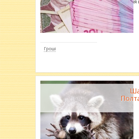
З 1 травня
Гроші
Ша
Полта