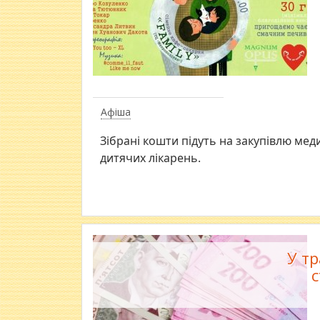
Афіша
Зібрані кошти підуть на закупівлю мед
дитячих лікарень.
У тр
с