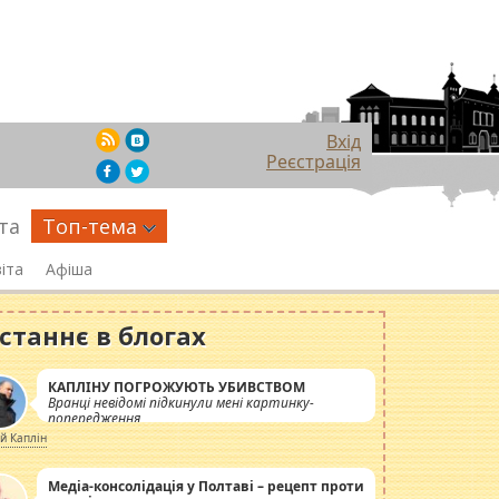
Вхід
Реєстрація
та
Топ-тема
іта
Афіша
станнє в блогах
КАПЛІНУ ПОГРОЖУЮТЬ УБИВСТВОМ
Вранці невідомі підкинули мені картинку-
попередження
ій Каплін
Медіа-консолідація у Полтаві – рецепт проти