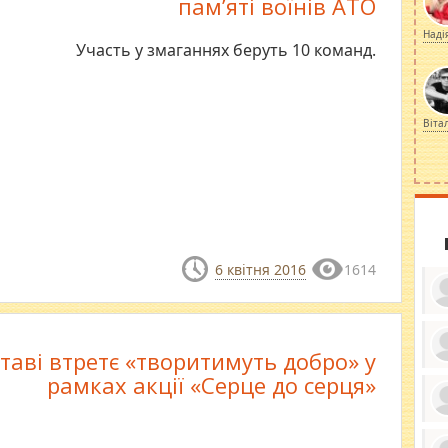
пам’яті воїнів АТО
Наді
Участь у змаганнях беруть 10 команд.
Віта
6 квітня 2016
1614
таві втретє «творитимуть добро» у
ку
рамках акції «Серце до серця»
ди
кр
бе
вы
по