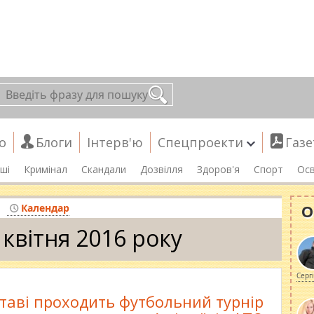
о
Блоги
Інтерв'ю
Спецпроекти
Газе
ші
Кримінал
Скандали
Дозвілля
Здоров'я
Спорт
Осв
О
Календар
 квітня 2016 року
Серг
таві проходить футбольний турнір