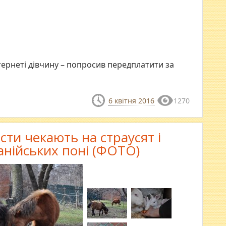
тернеті дівчину – попросив передплатити за
6 квітня 2016
1270
сти чекають на страусят і
нійських поні (ФОТО)