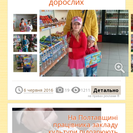
дорослих
Детально
6 червня 2016
19
1211
на правах реклами ®
На Полтавщині
працівника закладу
культури підозрюють