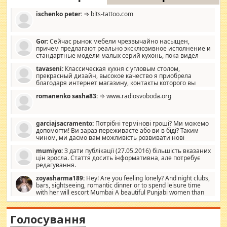
ischenko peter:
⇒ blts-tattoo.com
Gor:
Сейчас рынок мебели чрезвычайно насыщен,
причем предлагают реально эксклюзивное исполнение и
стандартные модели малых серий кухонь, пока видел
отличную кухонную мебель по дизайну, мало походит на
tavaseni:
Классическая кухня с угловым столом,
стандартные формы, в MebelOk, креативненько и что главное -
прекрасный дизайн, высокое качество я приобрела
со вкусом все в порядке, без ненужных наворотов удорожающих
благодаря интернет магазину, контакты которого вы
мебель, а это не последний фактор.
можете просмотреть https://mwood.com.ua.
romanenko sasha83:
⇒ www.radiosvoboda.org
garciajsacramento:
Потрібні термінові гроші? Ми можемо
допомогти! Ви зараз переживаєте або ви в біді? Таким
чином, ми даємо вам можливість розвивати нові
розробки. Як багата людина, я почуваю себе зобов'язаним
mumiyo:
З дати публікації (27.05.2016) більшість вказаних
допомагати людям, які намагаються дати їм шанс. Кожен
цін зросла. Стаття досить інформативна, але потребує
заслуговує на другий шанс, і, оскільки влада не зможе, вони
редагування.
повинні приймати від інших. Для нас нема багато суми, і зрілість
ми визначаємо за взаємною згодою. Ні сюрпризів, ні додаткових
zoyasharma189:
Hey! Are you feeling lonely? And night clubs,
витрат, а тільки узгоджених сум і нічого іншого. Не чекайте і не
bars, sightseeing, romantic dinner or to spend leisure time
коментуйте цей пост. Введіть суму, яку ви хочете подати, і ми
with her will escort Mumbai A beautiful Punjabi women than
зв'яжемося з вами з усіма варіантами. зв'яжіться з нами
sexy escort companion in arms that you guys feel like 5 star luxury
сьогодні на garciajsacramento@gmail.com Вам потрібні термінові
hotel had to spend the night in their search for loved solitaire free
гроші? Ми можемо допомогти!
maintenance stops in Mumbai. Here we offer fair and very attractive
Голосування
woman "Love Solitaire" beautiful figure and shapely body shapes.