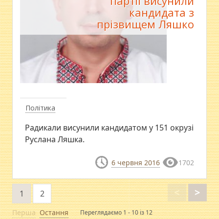
партії висунили
кандидата з
прізвищем Ляшко
Політика
Радикали висунили кандидатом у 151 окрузі
Руслана Ляшка.
6 червня 2016
1702
<
>
1
2
Перша
Остання
Переглядаємо 1 - 10 із 12