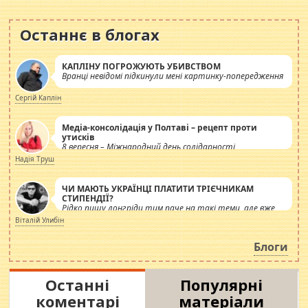
Останнє в блогах
КАПЛІНУ ПОГРОЖУЮТЬ УБИВСТВОМ
Вранці невідомі підкинули мені картинку-попередження
Сергій Каплін
Медіа-консолідація у Полтаві – рецепт проти
утисків
8 вересня – Міжнародний день солідарності
журналістів.
Надія Труш
ЧИ МАЮТЬ УКРАЇНЦІ ПЛАТИТИ ТРІЄЧНИКАМ
СТИПЕНДІЇ?
Рідко пишу лонгріди тим паче на такі теми, але вже
просто дістало! Обурюють сьогоднішні інсенуації
Віталій Улибін
навколо стипендіального питання. Штучно
роздувається ще одна соціальна катастрофа.
Блоги
Останні
Популярні
коментарі
матеріали