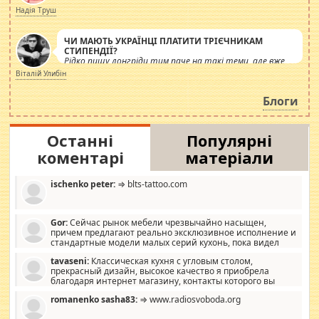
журналістів.
Надія Труш
ЧИ МАЮТЬ УКРАЇНЦІ ПЛАТИТИ ТРІЄЧНИКАМ
СТИПЕНДІЇ?
Рідко пишу лонгріди тим паче на такі теми, але вже
просто дістало! Обурюють сьогоднішні інсенуації
Віталій Улибін
навколо стипендіального питання. Штучно
роздувається ще одна соціальна катастрофа.
Блоги
Останні
Популярні
коментарі
матеріали
ischenko peter:
⇒ blts-tattoo.com
Gor:
Сейчас рынок мебели чрезвычайно насыщен,
причем предлагают реально эксклюзивное исполнение и
стандартные модели малых серий кухонь, пока видел
отличную кухонную мебель по дизайну, мало походит на
tavaseni:
Классическая кухня с угловым столом,
стандартные формы, в MebelOk, креативненько и что главное -
прекрасный дизайн, высокое качество я приобрела
со вкусом все в порядке, без ненужных наворотов удорожающих
благодаря интернет магазину, контакты которого вы
мебель, а это не последний фактор.
можете просмотреть https://mwood.com.ua.
romanenko sasha83:
⇒ www.radiosvoboda.org