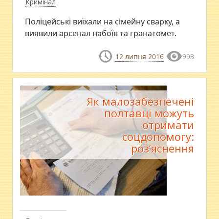
Кримінал
Поліцейські виїхали на сімейну сварку, а
виявили арсенал набоїв та гранатомет.
12 липня 2016
993
Як малозабезпечені
полтавці можуть
отримати
соцдопомогу:
роз’яснення