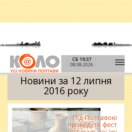
СБ 19:37
»
»
»
Головна
2016 рік
липень
12 липня
08.08.2026
Календар
Новини за 12 липня
2016 року
Під Полтавою
проведуть фест
натуральної їжі