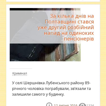
За кілька днів на
Полтавщині стався
уже другий розбійний
напад на одиноких
пенсіонерів
Кримінал
У селі Шершнівка Лубенського району 89-
річного чоловіка пограбували, зв’язали та
залишили самого у будинку.
12 липня 2016
1334