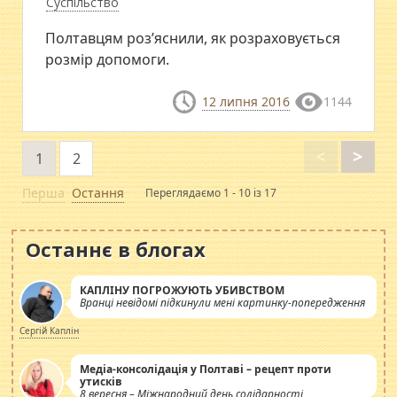
Суспільство
Полтавцям роз’яснили, як розраховується
розмір допомоги.
12 липня 2016
1144
<
>
1
2
Перша
Остання
Переглядаємо 1 - 10 із 17
Останнє в блогах
КАПЛІНУ ПОГРОЖУЮТЬ УБИВСТВОМ
Вранці невідомі підкинули мені картинку-попередження
Сергій Каплін
Медіа-консолідація у Полтаві – рецепт проти
утисків
8 вересня – Міжнародний день солідарності