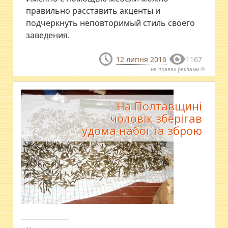
правильно расставить акценты и
подчеркнуть неповторимый стиль своего
заведения.
12 липня 2016
1167
на правах реклами ®
На Полтавщині
чоловік зберігав
удома набої та зброю