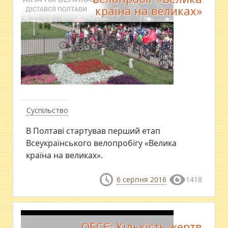
країна на великах»
Суспільство
В Полтаві стартував перший етап
Всеукраїнського велопробігу «Велика
країна на великах».
6 серпня 2016
1418
ОБСЄ: Кількість жертв