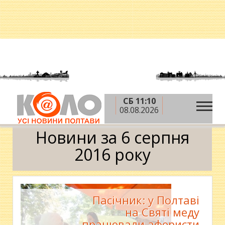
СБ 11:10
»
»
»
Головна
2016 рік
серпень
6 серпня
08.08.2026
Календар
Новини за 6 серпня
2016 року
Пасічник: у Полтаві
на Святі меду
працювали аферисти