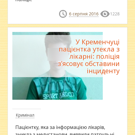
6 серпня 2016
1228
У Кременчуці
пацієнтка утекла з
лікарні: поліція
з’ясовує обставини
інциденту
Кримінал
Пацієнтку, яка за інформацією лікарів,
зникла з медустанови, виявили патрульні