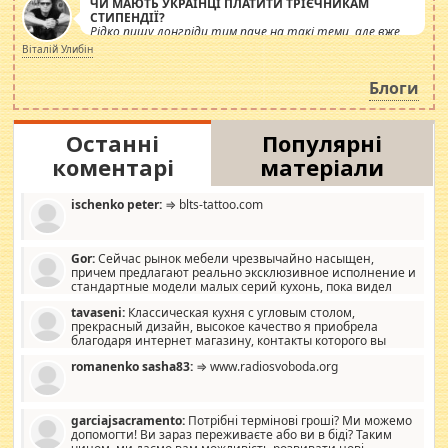
ЧИ МАЮТЬ УКРАЇНЦІ ПЛАТИТИ ТРІЄЧНИКАМ
СТИПЕНДІЇ?
Рідко пишу лонгріди тим паче на такі теми, але вже
просто дістало! Обурюють сьогоднішні інсенуації
Віталій Улибін
навколо стипендіального питання. Штучно
роздувається ще одна соціальна катастрофа.
Блоги
Останні
Популярні
коментарі
матеріали
ischenko peter:
⇒ blts-tattoo.com
Gor:
Сейчас рынок мебели чрезвычайно насыщен,
причем предлагают реально эксклюзивное исполнение и
стандартные модели малых серий кухонь, пока видел
отличную кухонную мебель по дизайну, мало походит на
tavaseni:
Классическая кухня с угловым столом,
стандартные формы, в MebelOk, креативненько и что главное -
прекрасный дизайн, высокое качество я приобрела
со вкусом все в порядке, без ненужных наворотов удорожающих
благодаря интернет магазину, контакты которого вы
мебель, а это не последний фактор.
можете просмотреть https://mwood.com.ua.
romanenko sasha83:
⇒ www.radiosvoboda.org
garciajsacramento:
Потрібні термінові гроші? Ми можемо
допомогти! Ви зараз переживаєте або ви в біді? Таким