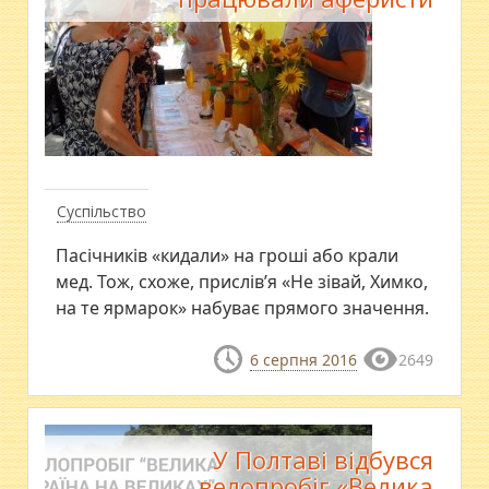
Суспільство
Пасічників «кидали» на гроші або крали
мед. Тож, схоже, прислів’я «Не зівай, Химко,
на те ярмарок» набуває прямого значення.
6 серпня 2016
2649
У Полтаві відбувся
велопробіг «Велика