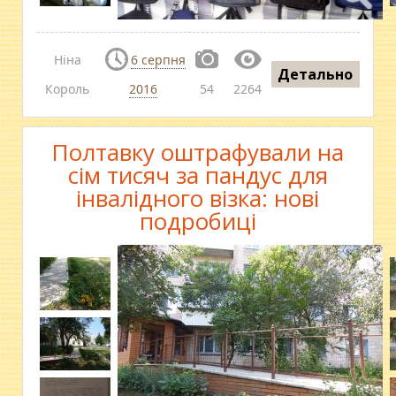
Ніна
6 серпня
Детально
Король
2016
54
2264
Полтавку оштрафували на
сім тисяч за пандус для
інвалідного візка: нові
подробиці