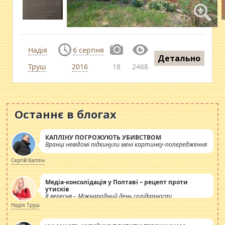
Надія
6 серпня
Детально
Труш
2016
18
2468
Останнє в блогах
КАПЛІНУ ПОГРОЖУЮТЬ УБИВСТВОМ
Вранці невідомі підкинули мені картинку-попередження
Сергій Каплін
Медіа-консолідація у Полтаві – рецепт проти
утисків
8 вересня – Міжнародний день солідарності
журналістів.
Надія Труш