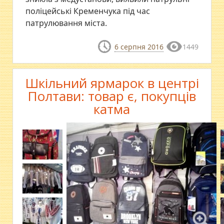
поліцейські Кременчука під час
патрулювання міста.
6 серпня 2016
1449
Шкільний ярмарок в центрі
Полтави: товар є, покупців
катма