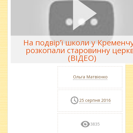
На подвір’ї школи у Кременч
розкопали старовинну церк
(ВІДЕО)
Ольга Матвієнко
25 серпня 2016
3835