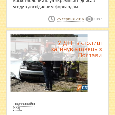
Баскетбольний клуб «Кремінь» підписав
угоду з досвідченим форвардом.
25 серпня 2016
1087
У ДТП в столиці
загинув атовець з
Полтави
Надзвичайні
події