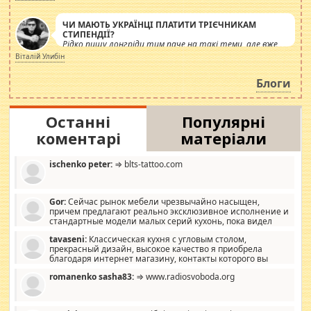
ЧИ МАЮТЬ УКРАЇНЦІ ПЛАТИТИ ТРІЄЧНИКАМ
СТИПЕНДІЇ?
Рідко пишу лонгріди тим паче на такі теми, але вже
просто дістало! Обурюють сьогоднішні інсенуації
Віталій Улибін
навколо стипендіального питання. Штучно
роздувається ще одна соціальна катастрофа.
Блоги
Останні
Популярні
коментарі
матеріали
ischenko peter:
⇒ blts-tattoo.com
Gor:
Сейчас рынок мебели чрезвычайно насыщен,
причем предлагают реально эксклюзивное исполнение и
стандартные модели малых серий кухонь, пока видел
отличную кухонную мебель по дизайну, мало походит на
tavaseni:
Классическая кухня с угловым столом,
стандартные формы, в MebelOk, креативненько и что главное -
прекрасный дизайн, высокое качество я приобрела
со вкусом все в порядке, без ненужных наворотов удорожающих
благодаря интернет магазину, контакты которого вы
мебель, а это не последний фактор.
можете просмотреть https://mwood.com.ua.
romanenko sasha83:
⇒ www.radiosvoboda.org