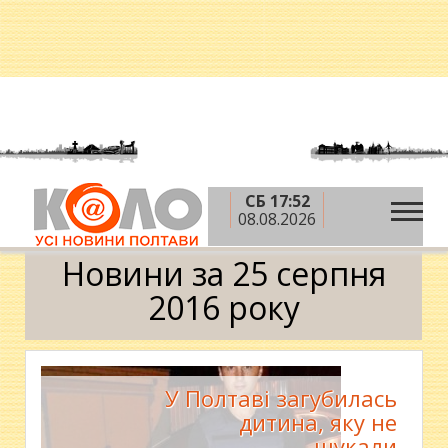
СБ 17:52
»
»
»
Головна
2016 рік
серпень
25 серпня
08.08.2026
Календар
Новини за 25 серпня
2016 року
У Полтаві загубилась
дитина, яку не
шукали