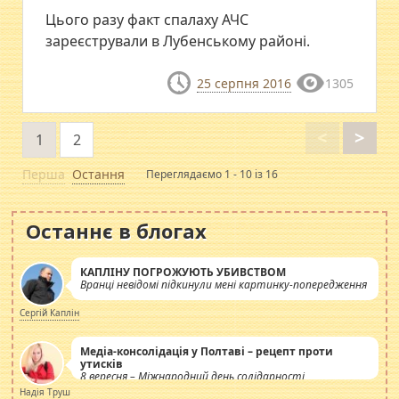
Цього разу факт спалаху АЧС
зареєстрували в Лубенському районі.
25 серпня 2016
1305
<
>
1
2
Перша
Остання
Переглядаємо 1 - 10 із 16
Останнє в блогах
КАПЛІНУ ПОГРОЖУЮТЬ УБИВСТВОМ
Вранці невідомі підкинули мені картинку-попередження
Сергій Каплін
Медіа-консолідація у Полтаві – рецепт проти
утисків
8 вересня – Міжнародний день солідарності
журналістів.
Надія Труш