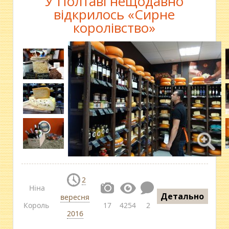
У Полтаві нещодавно
відкрилось «Сирне
королівство»
2
Ніна
Детально
вересня
Король
17
4254
2
2016