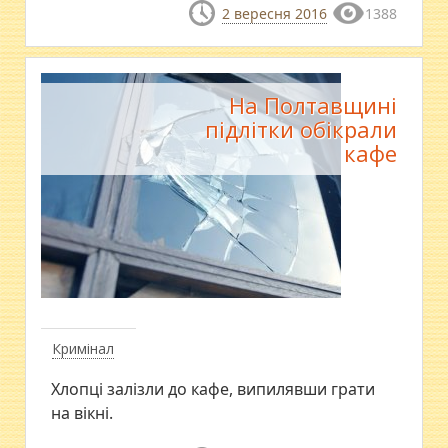
2 вересня 2016
1388
На Полтавщині
підлітки обікрали
кафе
Кримінал
Хлопці залізли до кафе, випилявши грати
на вікні.