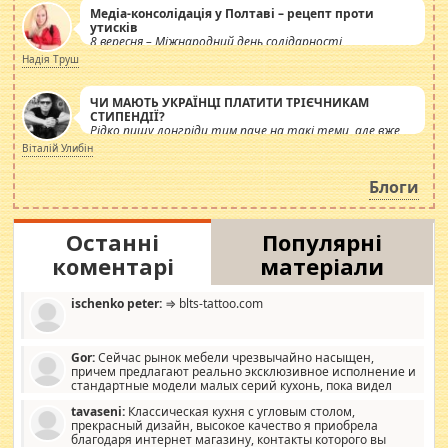
Медіа-консолідація у Полтаві – рецепт проти
утисків
8 вересня – Міжнародний день солідарності
журналістів.
Надія Труш
ЧИ МАЮТЬ УКРАЇНЦІ ПЛАТИТИ ТРІЄЧНИКАМ
СТИПЕНДІЇ?
Рідко пишу лонгріди тим паче на такі теми, але вже
просто дістало! Обурюють сьогоднішні інсенуації
Віталій Улибін
навколо стипендіального питання. Штучно
роздувається ще одна соціальна катастрофа.
Блоги
Останні
Популярні
коментарі
матеріали
ischenko peter:
⇒ blts-tattoo.com
Gor:
Сейчас рынок мебели чрезвычайно насыщен,
причем предлагают реально эксклюзивное исполнение и
стандартные модели малых серий кухонь, пока видел
отличную кухонную мебель по дизайну, мало походит на
tavaseni:
Классическая кухня с угловым столом,
стандартные формы, в MebelOk, креативненько и что главное -
прекрасный дизайн, высокое качество я приобрела
со вкусом все в порядке, без ненужных наворотов удорожающих
благодаря интернет магазину, контакты которого вы
мебель, а это не последний фактор.