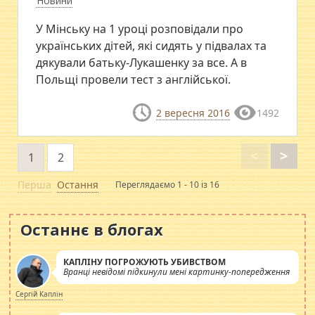
Новини
У Мінську на 1 уроці розповідали про
українських дітей, які сидять у підвалах та
дякували батьку-Лукашенку за все. А в
Польщі провели тест з англійської.
2 вересня 2016
1492
<
>
1
2
Перша
Остання
Переглядаємо 1 - 10 із 16
Останнє в блогах
КАПЛІНУ ПОГРОЖУЮТЬ УБИВСТВОМ
Вранці невідомі підкинули мені картинку-попередження
Сергій Каплін