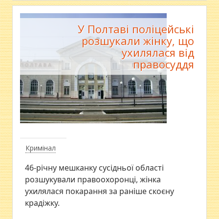
У Полтаві поліцейські
розшукали жінку, що
ухилялася від
правосуддя
Кримінал
​46-річну мешканку сусідньої області
розшукували правоохоронці, жінка
ухилялася покарання за раніше скоєну
крадіжку.