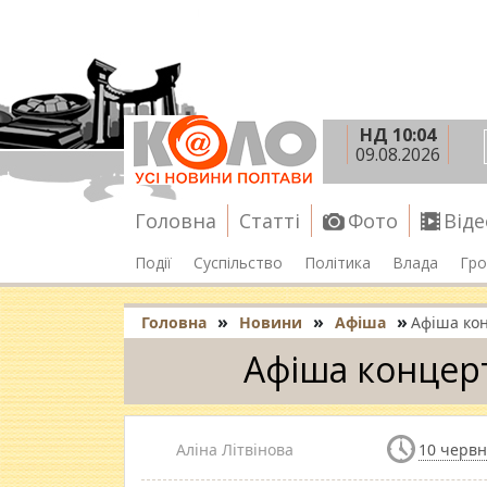
НД 10:04
09.08.2026
Головна
Статті
Фото
Віде
Події
Суспільство
Політика
Влада
Гро
»
»
»
Головна
Новини
Афіша
Афіша кон
Афіша концерт
Аліна Літвінова
10 червн