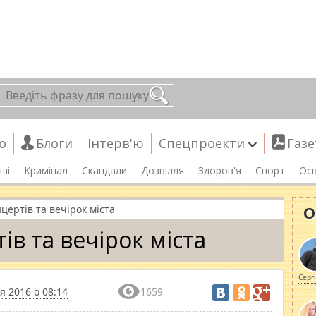
о
Блоги
Інтерв'ю
Спецпроекти
Газе
ші
Кримінал
Скандали
Дозвілля
Здоров'я
Спорт
Осв
О
цертів та вечірок міста
ів та вечірок міста
Серг
я 2016 о 08:14
1659