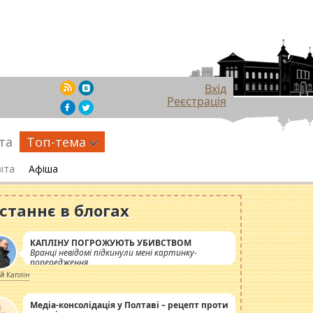
Вхід
Реєстрація
та
Топ-тема
іта
Афіша
станнє в блогах
КАПЛІНУ ПОГРОЖУЮТЬ УБИВСТВОМ
Вранці невідомі підкинули мені картинку-
попередження
ій Каплін
Медіа-консолідація у Полтаві – рецепт проти