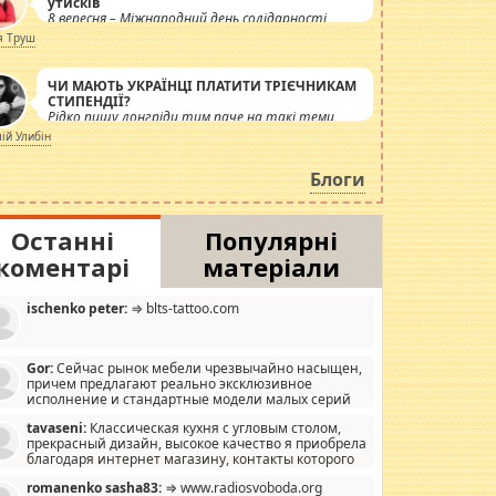
утисків
8 вересня – Міжнародний день солідарності
журналістів.
я Труш
ЧИ МАЮТЬ УКРАЇНЦІ ПЛАТИТИ ТРІЄЧНИКАМ
СТИПЕНДІЇ?
Рідко пишу лонгріди тим паче на такі теми,
але вже просто дістало! Обурюють сьогоднішні
лій Улибін
інсенуації навколо стипендіального питання.
Штучно роздувається ще одна соціальна
Блоги
катастрофа.
Останні
Популярні
коментарі
матеріали
ischenko peter:
⇒ blts-tattoo.com
Gor:
Сейчас рынок мебели чрезвычайно насыщен,
причем предлагают реально эксклюзивное
исполнение и стандартные модели малых серий
хонь, пока видел отличную кухонную мебель по
tavaseni:
Классическая кухня с угловым столом,
зайну, мало походит на стандартные формы, в MebelOk,
прекрасный дизайн, высокое качество я приобрела
еативненько и что главное - со вкусом все в порядке,
благодаря интернет магазину, контакты которого
з ненужных наворотов удорожающих мебель, а это не
 можете просмотреть https://mwood.com.ua.
следний фактор.
romanenko sasha83:
⇒ www.radiosvoboda.org