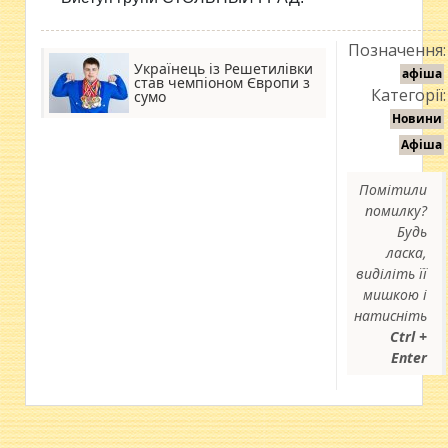
Позначення:
Українець із Решетилівки
афіша
став чемпіоном Європи з
Категорії:
сумо
Новини
Афіша
Помітили
помилку?
Будь
ласка,
виділіть її
мишкою і
натисніть
Ctrl +
Enter