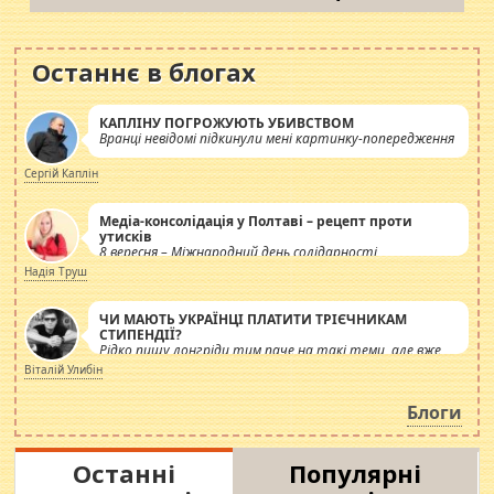
Останнє в блогах
КАПЛІНУ ПОГРОЖУЮТЬ УБИВСТВОМ
Вранці невідомі підкинули мені картинку-попередження
Сергій Каплін
Медіа-консолідація у Полтаві – рецепт проти
утисків
8 вересня – Міжнародний день солідарності
журналістів.
Надія Труш
ЧИ МАЮТЬ УКРАЇНЦІ ПЛАТИТИ ТРІЄЧНИКАМ
СТИПЕНДІЇ?
Рідко пишу лонгріди тим паче на такі теми, але вже
просто дістало! Обурюють сьогоднішні інсенуації
Віталій Улибін
навколо стипендіального питання. Штучно
роздувається ще одна соціальна катастрофа.
Блоги
Останні
Популярні