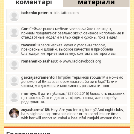
коментарі
матеріали
ischenko peter:
⇒ blts-tattoo.com
Gor:
Сейчас рынок мебели чрезвычайно насыщен,
причем предлагают реально эксклюзивное исполнение и
стандартные модели малых серий кухонь, пока видел
отличную кухонную мебель по дизайну, мало походит на
tavaseni:
Классическая кухня с угловым столом,
стандартные формы, в MebelOk, креативненько и что главное -
прекрасный дизайн, высокое качество я приобрела
со вкусом все в порядке, без ненужных наворотов удорожающих
благодаря интернет магазину, контакты которого вы
мебель, а это не последний фактор.
можете просмотреть https://mwood.com.ua.
romanenko sasha83:
⇒ www.radiosvoboda.org
garciajsacramento:
Потрібні термінові гроші? Ми можемо
допомогти! Ви зараз переживаєте або ви в біді? Таким
чином, ми даємо вам можливість розвивати нові
розробки. Як багата людина, я почуваю себе зобов'язаним
mumiyo:
З дати публікації (27.05.2016) більшість вказаних
допомагати людям, які намагаються дати їм шанс. Кожен
цін зросла. Стаття досить інформативна, але потребує
заслуговує на другий шанс, і, оскільки влада не зможе, вони
редагування.
повинні приймати від інших. Для нас нема багато суми, і зрілість
ми визначаємо за взаємною згодою. Ні сюрпризів, ні додаткових
zoyasharma189:
Hey! Are you feeling lonely? And night clubs,
витрат, а тільки узгоджених сум і нічого іншого. Не чекайте і не
bars, sightseeing, romantic dinner or to spend leisure time
коментуйте цей пост. Введіть суму, яку ви хочете подати, і ми
with her will escort Mumbai A beautiful Punjabi women than
зв'яжемося з вами з усіма варіантами. зв'яжіться з нами
sexy escort companion in arms that you guys feel like 5 star luxury
сьогодні на garciajsacramento@gmail.com Вам потрібні термінові
hotel had to spend the night in their search for loved solitaire free
гроші? Ми можемо допомогти!
maintenance stops in Mumbai. Here we offer fair and very attractive
Голосування