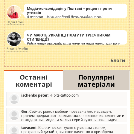
Медіа-консолідація у Полтаві – рецепт проти
утисків
8 вересня – Міжнародний день солідарності
журналістів.
Надія Труш
ЧИ МАЮТЬ УКРАЇНЦІ ПЛАТИТИ ТРІЄЧНИКАМ
СТИПЕНДІЇ?
Рідко пишу лонгріди тим паче на такі теми, але вже
просто дістало! Обурюють сьогоднішні інсенуації
Віталій Улибін
навколо стипендіального питання. Штучно
роздувається ще одна соціальна катастрофа.
Блоги
Останні
Популярні
коментарі
матеріали
ischenko peter:
⇒ blts-tattoo.com
Gor:
Сейчас рынок мебели чрезвычайно насыщен,
причем предлагают реально эксклюзивное исполнение и
стандартные модели малых серий кухонь, пока видел
отличную кухонную мебель по дизайну, мало походит на
tavaseni:
Классическая кухня с угловым столом,
стандартные формы, в MebelOk, креативненько и что главное -
прекрасный дизайн, высокое качество я приобрела
со вкусом все в порядке, без ненужных наворотов удорожающих