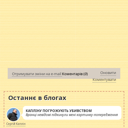
Оновити
Отримувати зміни на e-mail
Коментарів (
0
)
Коментувати
Останнє в блогах
КАПЛІНУ ПОГРОЖУЮТЬ УБИВСТВОМ
Вранці невідомі підкинули мені картинку-попередження
Сергій Каплін