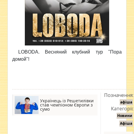
LOBODA. Весняний клубний тур "Пора
домой"!
Позначення:
Українець із Решетилівки
афіша
став чемпіоном Європи з
Категорії:
сумо
Новини
Афіша