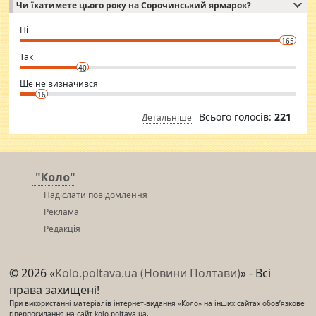
Чи їхатимете цього року на Сорочинський ярмарок?
WhatsApp via an easily can see the latest pictures of her body and the
godly. Variety is the spice of life, he believes, so always travel and
want to meet new people. Sakshi Mirchandani health and figure
Ні
conscious in order to keep yourself fit and regularly go to the health
165
club.
⇒ sakshimirchandani.com
Так
40
Ще не визначився
16
Всього голосів:
221
Детальніше
"Коло"
Надіслати повідомлення
Реклама
Редакція
© 2026 «
Kolo.poltava.ua (Новини Полтави)
» - Всі
права захищені!
При використанні матеріалів інтернет-видання «Коло» на інших сайтах обов’язкове
гіперпосилання на сайт kolo.poltava.ua,