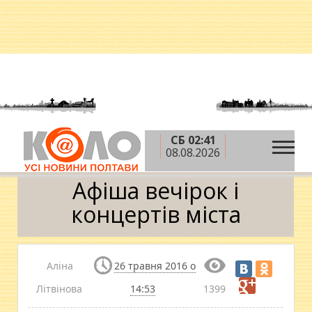
СБ 02:41
»
»
»
Головна
Новини
Афіша
Афіша вечірок і
08.08.2026
концертів міста
Афіша вечірок і
концертів міста
Аліна
26 травня 2016 о
Літвінова
14:53
1399