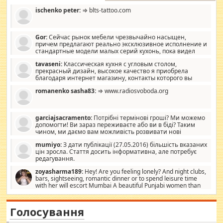
ischenko peter:
⇒ blts-tattoo.com
Gor:
Сейчас рынок мебели чрезвычайно насыщен,
причем предлагают реально эксклюзивное исполнение и
стандартные модели малых серий кухонь, пока видел
отличную кухонную мебель по дизайну, мало походит на
tavaseni:
Классическая кухня с угловым столом,
стандартные формы, в MebelOk, креативненько и что главное -
прекрасный дизайн, высокое качество я приобрела
со вкусом все в порядке, без ненужных наворотов удорожающих
благодаря интернет магазину, контакты которого вы
мебель, а это не последний фактор.
можете просмотреть https://mwood.com.ua.
romanenko sasha83:
⇒ www.radiosvoboda.org
garciajsacramento:
Потрібні термінові гроші? Ми можемо
допомогти! Ви зараз переживаєте або ви в біді? Таким
чином, ми даємо вам можливість розвивати нові
розробки. Як багата людина, я почуваю себе зобов'язаним
mumiyo:
З дати публікації (27.05.2016) більшість вказаних
допомагати людям, які намагаються дати їм шанс. Кожен
цін зросла. Стаття досить інформативна, але потребує
заслуговує на другий шанс, і, оскільки влада не зможе, вони
редагування.
повинні приймати від інших. Для нас нема багато суми, і зрілість
ми визначаємо за взаємною згодою. Ні сюрпризів, ні додаткових
zoyasharma189:
Hey! Are you feeling lonely? And night clubs,
витрат, а тільки узгоджених сум і нічого іншого. Не чекайте і не
bars, sightseeing, romantic dinner or to spend leisure time
коментуйте цей пост. Введіть суму, яку ви хочете подати, і ми
with her will escort Mumbai A beautiful Punjabi women than
зв'яжемося з вами з усіма варіантами. зв'яжіться з нами
sexy escort companion in arms that you guys feel like 5 star luxury
сьогодні на garciajsacramento@gmail.com Вам потрібні термінові
hotel had to spend the night in their search for loved solitaire free
гроші? Ми можемо допомогти!
maintenance stops in Mumbai. Here we offer fair and very attractive
Голосування
woman "Love Solitaire" beautiful figure and shapely body shapes.
Independent escort in Mumbai, truthful, friendly and cheerful girl.