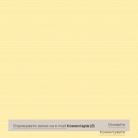
Оновити
Отримувати зміни на e-mail
Коментарів (
0
)
Коментувати