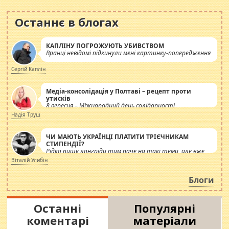
Останнє в блогах
КАПЛІНУ ПОГРОЖУЮТЬ УБИВСТВОМ
Вранці невідомі підкинули мені картинку-попередження
Сергій Каплін
Медіа-консолідація у Полтаві – рецепт проти
утисків
8 вересня – Міжнародний день солідарності
журналістів.
Надія Труш
ЧИ МАЮТЬ УКРАЇНЦІ ПЛАТИТИ ТРІЄЧНИКАМ
СТИПЕНДІЇ?
Рідко пишу лонгріди тим паче на такі теми, але вже
просто дістало! Обурюють сьогоднішні інсенуації
Віталій Улибін
навколо стипендіального питання. Штучно
роздувається ще одна соціальна катастрофа.
Блоги
Останні
Популярні
коментарі
матеріали