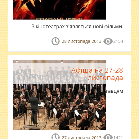
В кінотеатрах з'являться нові фільми.
28 листопада 2013
2154
Афіша на 27-28
листопада
Де відпочити полтавцям
27 листопада 2013
1421