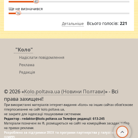
40
Ще не визначився
16
Всього голосів:
221
Детальніше
"Коло"
Надіслати повідомлення
Реклама
Редакція
© 2026 «
Kolo.poltava.ua (Новини Полтави)
» - Всі
права захищені!
При використанні матеріалів інтернет-видання «Коло» на інших сайтах обов’язкове
гіперпосилання на сайт kolo.poltava.ua,
не закрите для індексації пошуковими системами.
Редактор - redaktor@kolo.poltava.ua Телефон редакції: 613-245
Матеріали позначені як ®, розміщуються на сайті на комерційних засадах, тобто
на правах реклами.
Розроблено за підтримки IREX та програми партнерства у галузі мас-медіа
(UMPP)