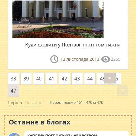
Куди сходити у Полтаві протягом тижня
12 листопада 2013
2255
<
38
39
40
41
42
43
44
45
46
>
47
Перша
Остання
Переглядаємо 461 - 470 із 470
Останнє в блогах
КАПЛІНУ ПОГРОЖУЮТЬ УБИВСТВОМ