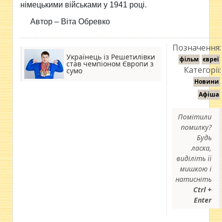
німецькими військами у 1941 році.
Автор – Віта Обревко
Позначення:
Українець із Решетилівки
фільм
євреї
став чемпіоном Європи з
Категорії:
сумо
Новини
Афіша
Помітили
помилку?
Будь
ласка,
виділіть її
мишкою і
натисніть
Ctrl +
Enter