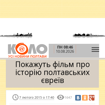
ПН 08:46
»
»
»
Головна
Новини
Афіша
Покажуть фільм
10.08.2026
про історію полтавських євреїв
Покажуть фільм про
історію полтавських
євреїв
7 лютого 2015 о 17:40
1647