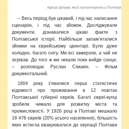
Афіша фільму, який презентують у Полтаві
– Весь період був цікавий, і під час написання
сценарію, і під час зйомок. Досліджували
документи, дізнавалися цікаві факти з
Полтавської історії. Найбільше запам’яталися
зйомки на єврейському цвинтарі. Було дуже
холодно, багато снігу. Ми всі замерзли, а чай не
зігрівав. До того ж ми чекали поки вийде сонце,
– розповідає Руслан Сімакін. – Фільм
документальний.
1804 року з’явилися перші статистичні
відомості про проживання в 12 повітах
Полтавської губернії євреїв. Багаті євреї-купці
зробили чимало для розвитку міста та
промисловості. У 1926 році в Полтаві мешкало
18 476 євреїв (20% усього населення), більшість
яких встигла евакуюватися до окупації Полтави