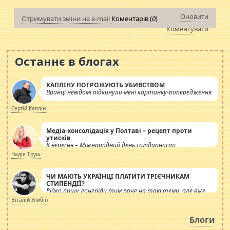
Оновити
Отримувати зміни на e-mail
Коментарів (
0
)
Коментувати
Останнє в блогах
КАПЛІНУ ПОГРОЖУЮТЬ УБИВСТВОМ
Вранці невідомі підкинули мені картинку-попередження
Сергій Каплін
Медіа-консолідація у Полтаві – рецепт проти
утисків
8 вересня – Міжнародний день солідарності
журналістів.
Надія Труш
ЧИ МАЮТЬ УКРАЇНЦІ ПЛАТИТИ ТРІЄЧНИКАМ
СТИПЕНДІЇ?
Рідко пишу лонгріди тим паче на такі теми, але вже
просто дістало! Обурюють сьогоднішні інсенуації
Віталій Улибін
навколо стипендіального питання. Штучно
роздувається ще одна соціальна катастрофа.
Блоги