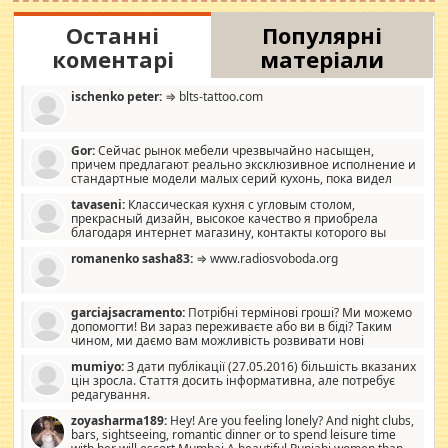
Останні
Популярні
коментарі
матеріали
ischenko peter:
⇒ blts-tattoo.com
Gor:
Сейчас рынок мебели чрезвычайно насыщен,
причем предлагают реально эксклюзивное исполнение и
стандартные модели малых серий кухонь, пока видел
отличную кухонную мебель по дизайну, мало походит на
tavaseni:
Классическая кухня с угловым столом,
стандартные формы, в MebelOk, креативненько и что главное -
прекрасный дизайн, высокое качество я приобрела
со вкусом все в порядке, без ненужных наворотов удорожающих
благодаря интернет магазину, контакты которого вы
мебель, а это не последний фактор.
можете просмотреть https://mwood.com.ua.
romanenko sasha83:
⇒ www.radiosvoboda.org
garciajsacramento:
Потрібні термінові гроші? Ми можемо
допомогти! Ви зараз переживаєте або ви в біді? Таким
чином, ми даємо вам можливість розвивати нові
розробки. Як багата людина, я почуваю себе зобов'язаним
mumiyo:
З дати публікації (27.05.2016) більшість вказаних
допомагати людям, які намагаються дати їм шанс. Кожен
цін зросла. Стаття досить інформативна, але потребує
заслуговує на другий шанс, і, оскільки влада не зможе, вони
редагування.
повинні приймати від інших. Для нас нема багато суми, і зрілість
ми визначаємо за взаємною згодою. Ні сюрпризів, ні додаткових
zoyasharma189:
Hey! Are you feeling lonely? And night clubs,
витрат, а тільки узгоджених сум і нічого іншого. Не чекайте і не
bars, sightseeing, romantic dinner or to spend leisure time
коментуйте цей пост. Введіть суму, яку ви хочете подати, і ми