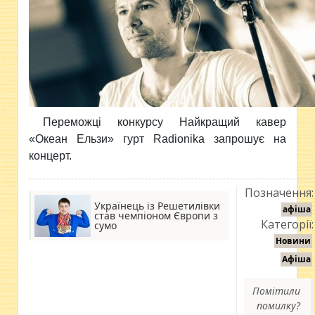
Переможці конкурсу Найкращий кавер
«Океан Ельзи» гурт Radionika запрошує на
концерт.
Позначення:
Українець із Решетилівки
афіша
став чемпіоном Європи з
Категорії:
сумо
Новини
Афіша
Помітили
помилку?