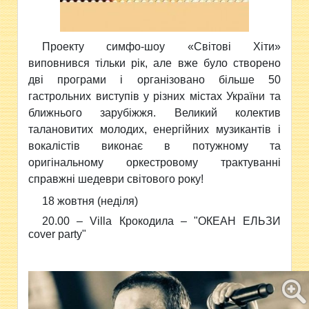
Проекту симфо-шоу «Світові Хіти»
виповнився тільки рік, але вже було створено
дві програми і організовано більше 50
гастрольних виступів у різних містах України та
ближнього зарубіжжя. В
еликий колектив
талановитих молодих, енергійних музикантів і
вокалістів виконає в потужному та
оригінальному оркестровому трактуванні
справжні шедеври світового року!
18 жовтня (неділя)
20.00 –
Villa Крокодила –
"ОКЕАН ЕЛЬЗИ
cover party"