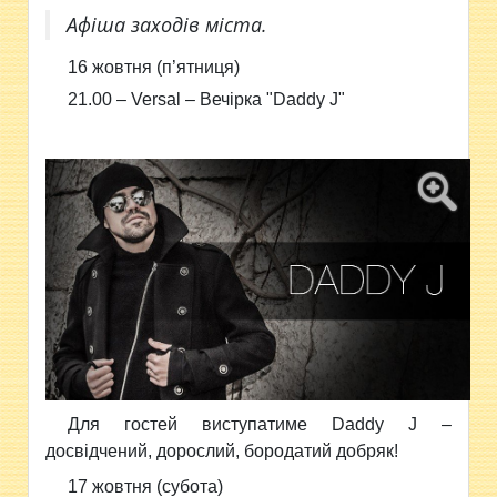
Афіша заходів міста.
16 жовтня (п’ятниця)
21.00 –
Versal – Вечірка
"
Daddy J"
Для гостей виступатиме
Daddy J –
д
освідчений, дорослий, бородатий добряк!
17 жовтня (субота)