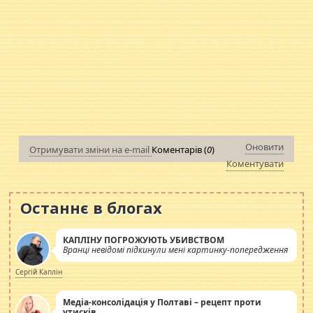
Оновити
Отримувати зміни на e-mail
Коментарів (
0
)
Коментувати
Останнє в блогах
КАПЛІНУ ПОГРОЖУЮТЬ УБИВСТВОМ
Вранці невідомі підкинули мені картинку-попередження
Сергій Каплін
Медіа-консолідація у Полтаві – рецепт проти
утисків