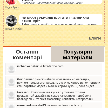
8 вересня – Міжнародний день солідарності
журналістів.
Надія Труш
ЧИ МАЮТЬ УКРАЇНЦІ ПЛАТИТИ ТРІЄЧНИКАМ
СТИПЕНДІЇ?
Рідко пишу лонгріди тим паче на такі теми, але вже
просто дістало! Обурюють сьогоднішні інсенуації
Віталій Улибін
навколо стипендіального питання. Штучно
роздувається ще одна соціальна катастрофа.
Блоги
Останні
Популярні
коментарі
матеріали
ischenko peter:
⇒ blts-tattoo.com
Gor:
Сейчас рынок мебели чрезвычайно насыщен,
причем предлагают реально эксклюзивное исполнение и
стандартные модели малых серий кухонь, пока видел
отличную кухонную мебель по дизайну, мало походит на
tavaseni:
Классическая кухня с угловым столом,
стандартные формы, в MebelOk, креативненько и что главное -
прекрасный дизайн, высокое качество я приобрела
со вкусом все в порядке, без ненужных наворотов удорожающих
благодаря интернет магазину, контакты которого вы
мебель, а это не последний фактор.
можете просмотреть https://mwood.com.ua.
romanenko sasha83:
⇒ www.radiosvoboda.org