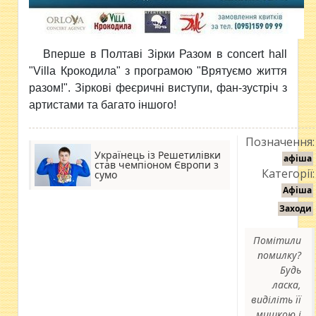
Вперше в Полтаві Зірки Разом в concert hall
"Villa Крокодила" з програмою "Врятуємо життя
разом!". Зіркові феєричні виступи, фан-зустріч з
артистами та багато іншого!
Позначення:
Українець із Решетилівки
афіша
став чемпіоном Європи з
Категорії:
сумо
Афіша
Заходи
Помітили
помилку?
Будь
ласка,
виділіть її
мишкою і