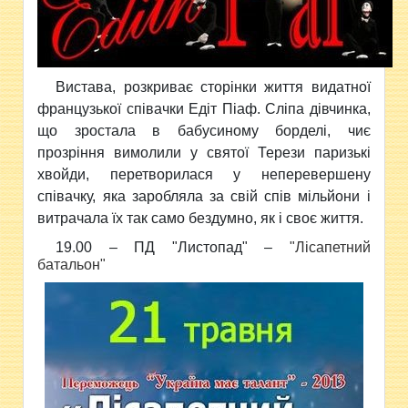
Вистава, розкриває сторінки життя видатної
французької співачки Едіт Піаф. Сліпа дівчинка,
що зростала в бабусиному борделі, чиє
прозріння вимолили у святої Терези паризькі
хвойди, перетворилася у неперевершену
співачку, яка заробляла за свій спів мільйони і
витрачала їх так само бездумно, як і своє життя.
19.00 – ПД "Листопад" –
"Лісапетний
батальон"