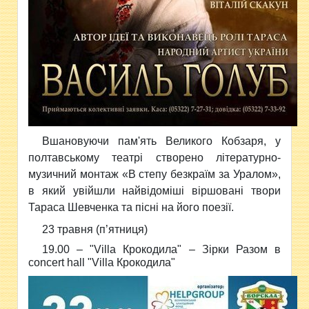
Вшановуючи пам'ять Великого Кобзаря, у
полтавському театрі створено літературно-
музичний монтаж «В степу безкраїм за Уралом»,
в який увійшли найвідоміші віршовані твори
Тараса Шевченка та пісні на його поезії.
23 травня (п’ятниця)
19.00 – "Villa Крокодила" – Зірки Разом в
concert hall "Villa Крокодила"