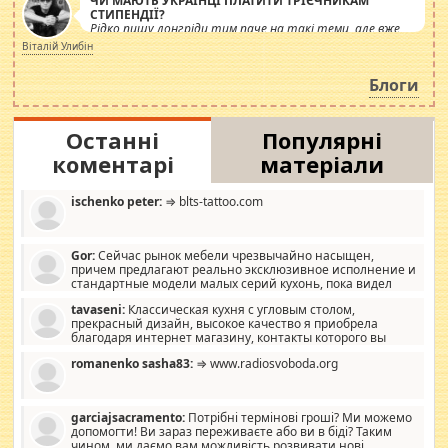
ЧИ МАЮТЬ УКРАЇНЦІ ПЛАТИТИ ТРІЄЧНИКАМ
СТИПЕНДІЇ?
Рідко пишу лонгріди тим паче на такі теми, але вже
просто дістало! Обурюють сьогоднішні інсенуації
Віталій Улибін
навколо стипендіального питання. Штучно
роздувається ще одна соціальна катастрофа.
Блоги
Останні
Популярні
коментарі
матеріали
ischenko peter:
⇒ blts-tattoo.com
Gor:
Сейчас рынок мебели чрезвычайно насыщен,
причем предлагают реально эксклюзивное исполнение и
стандартные модели малых серий кухонь, пока видел
отличную кухонную мебель по дизайну, мало походит на
tavaseni:
Классическая кухня с угловым столом,
стандартные формы, в MebelOk, креативненько и что главное -
прекрасный дизайн, высокое качество я приобрела
со вкусом все в порядке, без ненужных наворотов удорожающих
благодаря интернет магазину, контакты которого вы
мебель, а это не последний фактор.
можете просмотреть https://mwood.com.ua.
romanenko sasha83:
⇒ www.radiosvoboda.org
garciajsacramento:
Потрібні термінові гроші? Ми можемо
допомогти! Ви зараз переживаєте або ви в біді? Таким
чином, ми даємо вам можливість розвивати нові