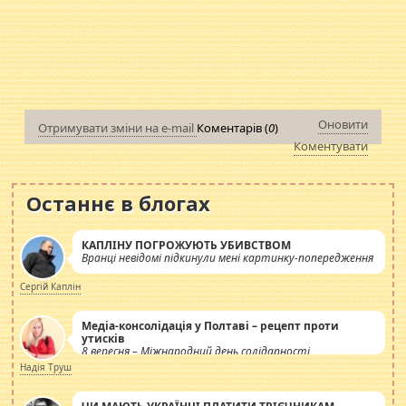
Оновити
Отримувати зміни на e-mail
Коментарів (
0
)
Коментувати
Останнє в блогах
КАПЛІНУ ПОГРОЖУЮТЬ УБИВСТВОМ
Вранці невідомі підкинули мені картинку-попередження
Сергій Каплін
Медіа-консолідація у Полтаві – рецепт проти
утисків
8 вересня – Міжнародний день солідарності
журналістів.
Надія Труш