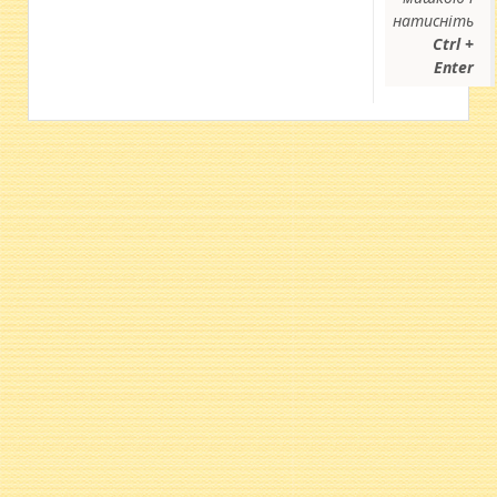
натисніть
Ctrl +
Enter