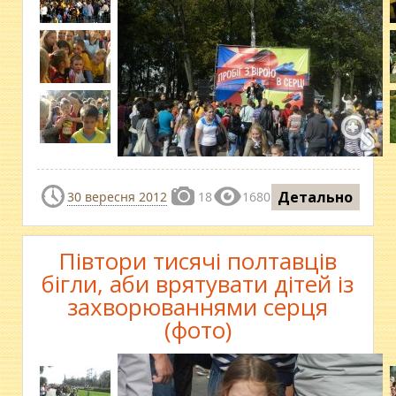
Детально
30 вересня 2012
18
1680
Півтори тисячі полтавців
бігли, аби врятувати дітей із
захворюваннями серця
(фото)