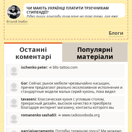
ЧИ МАЮТЬ УКРАЇНЦІ ПЛАТИТИ ТРІЄЧНИКАМ
СТИПЕНДІЇ?
Рідко пишу лонгріди тим паче на такі теми, але вже
просто дістало! Обурюють сьогоднішні інсенуації
Віталій Улибін
навколо стипендіального питання. Штучно
роздувається ще одна соціальна катастрофа.
Блоги
Останні
Популярні
коментарі
матеріали
ischenko peter:
⇒ blts-tattoo.com
Gor:
Сейчас рынок мебели чрезвычайно насыщен,
причем предлагают реально эксклюзивное исполнение и
стандартные модели малых серий кухонь, пока видел
отличную кухонную мебель по дизайну, мало походит на
tavaseni:
Классическая кухня с угловым столом,
стандартные формы, в MebelOk, креативненько и что главное -
прекрасный дизайн, высокое качество я приобрела
со вкусом все в порядке, без ненужных наворотов удорожающих
благодаря интернет магазину, контакты которого вы
мебель, а это не последний фактор.
можете просмотреть https://mwood.com.ua.
romanenko sasha83:
⇒ www.radiosvoboda.org
garciajsacramento:
Потрібні термінові гроші? Ми можемо