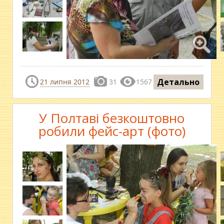
Детально
21 липня 2012
31
1567
У Полтаві безкоштовно
робили фейс-арт (фото)