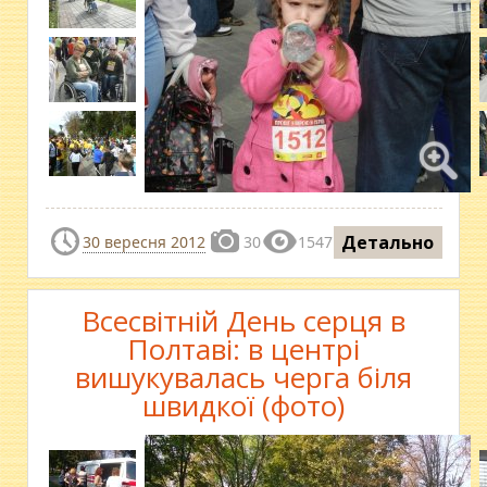
Детально
30 вересня 2012
30
1547
Всесвітній День серця в
Полтаві: в центрі
вишукувалась черга біля
швидкої (фото)