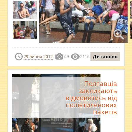
Детально
29 липня 2012
69
2116
Полтавців
закликають
відмовитись від
поліетиленових
пакетів