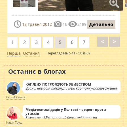
Детально
18 травня 2012
16
2189
<
>
1
2
3
4
5
6
7
Перша
Остання
Переглядаємо 41 - 50 із 69
Останнє в блогах
КАПЛІНУ ПОГРОЖУЮТЬ УБИВСТВОМ
Вранці невідомі підкинули мені картинку-попередження
Сергій Каплін
Медіа-консолідація у Полтаві – рецепт проти
утисків
8 вересня – Міжнародний день солідарності
журналістів.
Надія Труш