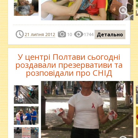
Детально
21 липня 2012
10
1744
У центрі Полтави сьогодні
роздавали презервативи та
розповідали про СНІД