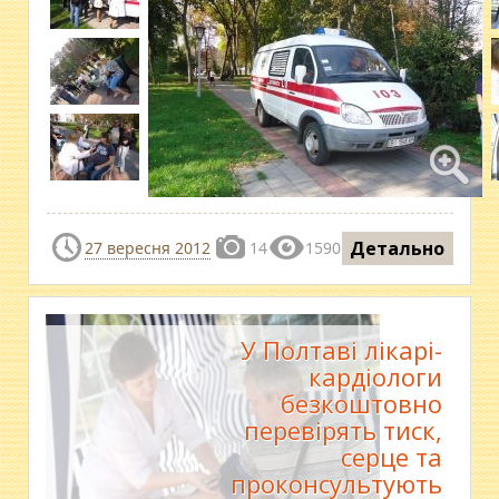
Детально
27 вересня 2012
14
1590
У Полтаві лікарі-
кардіологи
безкоштовно
перевірять тиск,
серце та
проконсультують