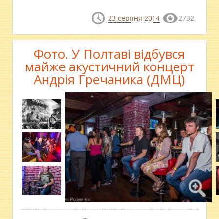
23 серпня 2014
2732
Фото. У Полтаві відбувся
майже акустичний концерт
Андрія Гречаника (ДМЦ)