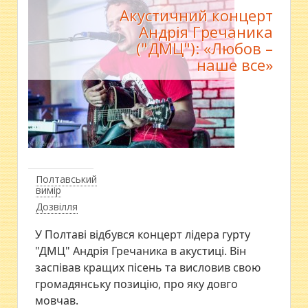
Акустичний концерт
Андрія Гречаника
("ДМЦ"): «Любов –
наше все»
Полтавський
вимір
Дозвілля
У Полтаві відбувся концерт лідера гурту
"ДМЦ" Андрія Гречаника в акустиці. Він
заспівав кращих пісень та висловив свою
громадянську позицію, про яку довго
мовчав.