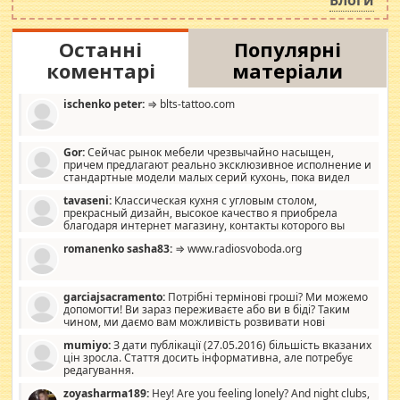
Останні
Популярні
коментарі
матеріали
ischenko peter:
⇒ blts-tattoo.com
Gor:
Сейчас рынок мебели чрезвычайно насыщен,
причем предлагают реально эксклюзивное исполнение и
стандартные модели малых серий кухонь, пока видел
отличную кухонную мебель по дизайну, мало походит на
tavaseni:
Классическая кухня с угловым столом,
стандартные формы, в MebelOk, креативненько и что главное -
прекрасный дизайн, высокое качество я приобрела
со вкусом все в порядке, без ненужных наворотов удорожающих
благодаря интернет магазину, контакты которого вы
мебель, а это не последний фактор.
можете просмотреть https://mwood.com.ua.
romanenko sasha83:
⇒ www.radiosvoboda.org
garciajsacramento:
Потрібні термінові гроші? Ми можемо
допомогти! Ви зараз переживаєте або ви в біді? Таким
чином, ми даємо вам можливість розвивати нові
розробки. Як багата людина, я почуваю себе зобов'язаним
mumiyo:
З дати публікації (27.05.2016) більшість вказаних
допомагати людям, які намагаються дати їм шанс. Кожен
цін зросла. Стаття досить інформативна, але потребує
заслуговує на другий шанс, і, оскільки влада не зможе, вони
редагування.
повинні приймати від інших. Для нас нема багато суми, і зрілість
ми визначаємо за взаємною згодою. Ні сюрпризів, ні додаткових
zoyasharma189:
Hey! Are you feeling lonely? And night clubs,
витрат, а тільки узгоджених сум і нічого іншого. Не чекайте і не