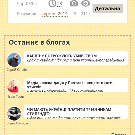
Дар 039 я
23
Детально
Розумняк
серпня 2014
43
2117
Останнє в блогах
КАПЛІНУ ПОГРОЖУЮТЬ УБИВСТВОМ
Вранці невідомі підкинули мені картинку-попередження
Сергій Каплін
Медіа-консолідація у Полтаві – рецепт проти
утисків
8 вересня – Міжнародний день солідарності
журналістів.
Надія Труш
ЧИ МАЮТЬ УКРАЇНЦІ ПЛАТИТИ ТРІЄЧНИКАМ
СТИПЕНДІЇ?
Рідко пишу лонгріди тим паче на такі теми, але вже
просто дістало! Обурюють сьогоднішні інсенуації
Віталій Улибін
навколо стипендіального питання. Штучно
роздувається ще одна соціальна катастрофа.
Блоги