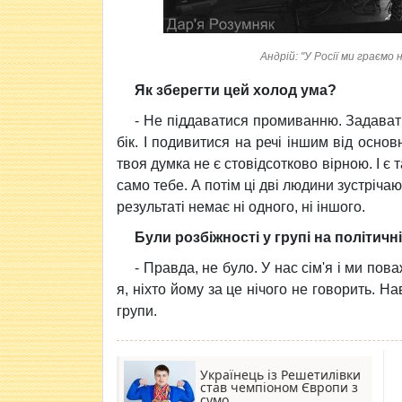
Андрій: "У Росії ми граємо 
Як зберегти цей холод ума?
- Не піддаватися промиванню. Задавати
бік. І подивитися на речі іншим від осно
твоя думка не є стовідсотково вірною. І є 
само тебе. А потім ці дві людини зустрічаю
результаті немає ні одного, ні іншого.
Були розбіжності у групі на політичн
- Правда, не було. У нас сім'я і ми пов
я, ніхто йому за це нічого не говорить. Н
групи.
Українець із Решетилівки
став чемпіоном Європи з
сумо