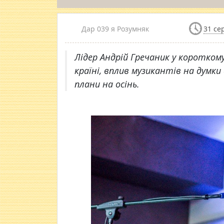
Дар 039 я Розумняк
31 се
Лідер Андрій Гречаник у короткому
країні, вплив музикантів на думки
плани на осінь.