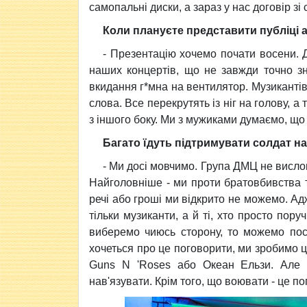
самопальні диски, а зараз у нас договір зі 
Коли плануєте представити публіці 
- Презентацію хочемо почати восени. Д
наших концертів, що не завжди точно зн
вкидання г*мна на вентилятор. Музикантів
слова. Все перекрутять із ніг на голову, 
з іншого боку. Ми з мужиками думаємо, що 
Багато їдуть підтримувати солдат на
- Ми досі мовчимо. Група ДМЦ не висловил
Найголовніше - ми проти братовбивства та
речі або гроші ми відкрито не можемо. Ад
тільки музиканти, а й ті, хто просто пору
виберемо чиюсь сторону, то можемо пос
хочеться про це поговорити, ми зробимо ц
Guns N 'Roses або Океан Ельзи. Але 
нав'язувати. Крім того, що воювати - це по