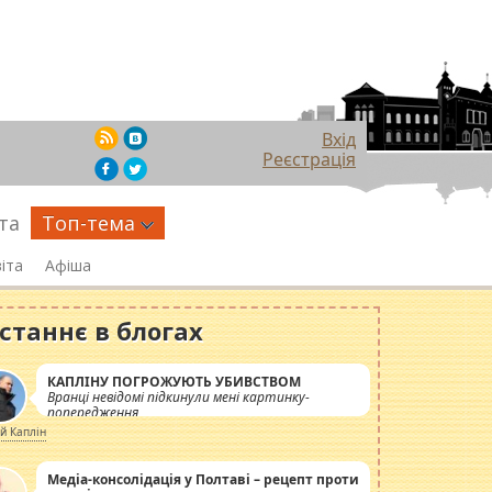
Вхід
Реєстрація
та
Топ-тема
іта
Афіша
станнє в блогах
КАПЛІНУ ПОГРОЖУЮТЬ УБИВСТВОМ
Вранці невідомі підкинули мені картинку-
попередження
ій Каплін
Медіа-консолідація у Полтаві – рецепт проти