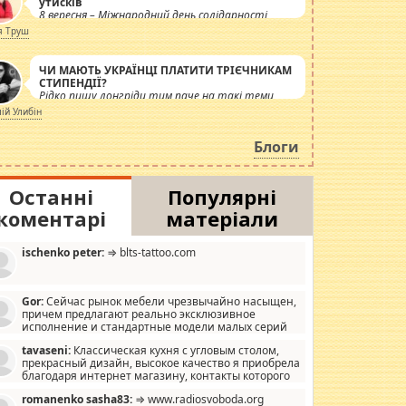
утисків
8 вересня – Міжнародний день солідарності
журналістів.
я Труш
ЧИ МАЮТЬ УКРАЇНЦІ ПЛАТИТИ ТРІЄЧНИКАМ
СТИПЕНДІЇ?
Рідко пишу лонгріди тим паче на такі теми,
але вже просто дістало! Обурюють сьогоднішні
лій Улибін
інсенуації навколо стипендіального питання.
Штучно роздувається ще одна соціальна
Блоги
катастрофа.
Останні
Популярні
коментарі
матеріали
ischenko peter:
⇒ blts-tattoo.com
Gor:
Сейчас рынок мебели чрезвычайно насыщен,
причем предлагают реально эксклюзивное
исполнение и стандартные модели малых серий
хонь, пока видел отличную кухонную мебель по
tavaseni:
Классическая кухня с угловым столом,
зайну, мало походит на стандартные формы, в MebelOk,
прекрасный дизайн, высокое качество я приобрела
еативненько и что главное - со вкусом все в порядке,
благодаря интернет магазину, контакты которого
з ненужных наворотов удорожающих мебель, а это не
 можете просмотреть https://mwood.com.ua.
следний фактор.
romanenko sasha83:
⇒ www.radiosvoboda.org