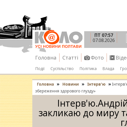
ПТ 07:57
07.08.2026
Головна
Статті
Фото
Віде
Події
Суспільство
Політика
Влада
Гро
»
»
»
Головна
Новини
Інтерв'ю
Інтерв'
збереження здорового глузду»
Інтерв'ю.Андрі
закликаю до миру т
г