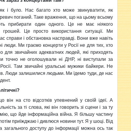
 Як зараз з концертами там?
як і було. Нас багато хто може звинуватити, як
аревич поганий. Таке враження, що на цьому всьому
ють прибирати один одного. Це не має ніякого
о грошей. Це просто використання ситуації. Ми
нас справи і обстановка насправді. Вони вже навіть
і люди. Ми граємо концерти у Росії не для тих, хто
мо для звичайних адекватних людей, які приходять
ни точно не оголошували ні ДНР, ні виступали за
Росії. Там звичайні уральські мужики байкери. Не
дів. Люди залишилися людьми. Ми їдемо туди, де нас
дент.
літичні?
о він на сто відсотків упевнений у своїй ідеї. А
ьність за ті слова, які він говорить зі сцени і за ту
зумію, що йде інформаційна війна. Я більшу частину
потім приїжджаю і дивлюся новини тут. Я у шоці. Від
та загального доступу до інформації можна ось так