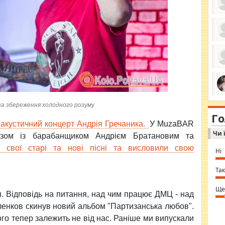
ро
се
да
ос
ін
за
тіл
ком
bea
ми
а збереження холодного розуму
tha
на
nig
Г
по
in 
акустичний концерт Андрія Гречаника.
У MuzaBAR
Sol
Чи 
Ind
азом із барабанщиком Андрієм Братановим та
gir
и свої старі та нові пісні та висловили свою
bod
Ні
alw
Mir
you
Так
⇒ 
Ще
тя. Відповідь на питання, над чим працює ДМЦ - над
енков скинув новий альбом "Партизанська любов".
ого тепер залежить не від нас. Раніше ми випускали