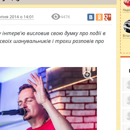
Наді
рпня 2014 о 14:01
4476
 інтерв'ю висловив свою думку про події в
Віта
 своїх шанувальників і трохи розповів про
ку
ди
кр
бе
вы
по