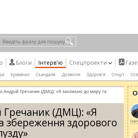
о
Блоги
Інтерв'ю
Спецпроекти
Газе
ші
Кримінал
Скандали
Дозвілля
Здоров'я
Спорт
Осв
О
ю.Андрій Гречаник (ДМЦ): «Я закликаю до миру та
й Гречаник (ДМЦ): «Я
а збереження здорового
Серг
лузду»