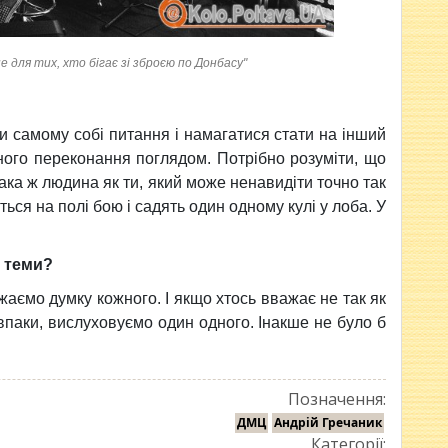
не для тих, хто бігає зі зброєю по Донбасу"
 самому собі питання і намагатися стати на інший
вного переконання поглядом. Потрібно розуміти, що
така ж людина як ти, який може ненавидіти точно так
ться на полі бою і садять один одному кулі у лоба. У
і теми?
ажаємо думку кожного. І якщо хтось вважає не так як
авпаки, вислуховуємо один одного. Інакше не було б
Позначення:
ДМЦ
Андрій Гречаник
Категорії: