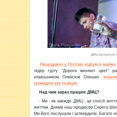
ДМЦ виступило з
Нещодавно у Полтаві відбувся майже 
лідер гурту "Дороги меняют цвет" р
клавішником Олексієм Олешко
зіграл
громадянську позицію.
Над чим зараз працює ДМЦ?
- Ми - як завжди. ДМЦ - це спосіб жит
життям. Днями наш продюсер Серега Шел
Ми його послухали і затвердили. Багато ч