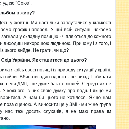
студією "Союз".
альбом в живу?
есь у жовтні. Ми настільки заплуталися у кількості
аємо графік наперед. У цій всій ситуації чекаємо
 загнали у складну позицію - чіпляються до кожного
а ти виходиш нехорошою людиною. Причому і з того, і
із цього вийде. Не грати, чи що?
 Схід України. Як ставитеся до цього?
а якоїсь своєї позиції із приводу ситуації у країні.
 війни. Вбивати один одного - не вихід. І збирати
же сім'я ДМЦ - це дуже багато людей. Серед них не
ч. У кожного із них свою думку про події. І якщо ми
варитися. А нам би цього не хотілося. Якщо нам
е поза сценою. А виносити це у ЗМІ - ми ж не група
у нас теж досить слухачів, я не маю права їм
гано.