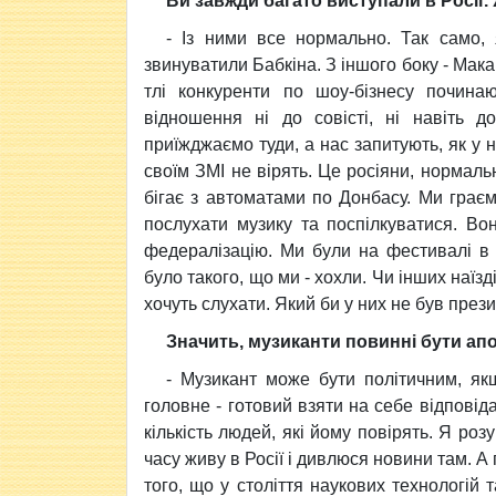
Ви завжди багато виступали в Росії.
- Із ними все нормально. Так само, 
звинуватили Бабкіна. З іншого боку - Мак
тлі конкуренти по шоу-бізнесу почина
відношення ні до совісті, ні навіть д
приїжджаємо туди, а нас запитують, як у 
своїм ЗМІ не вірять. Це росіяни, нормальн
бігає з автоматами по Донбасу. Ми грає
послухати музику та поспілкуватися. Во
федералізацію. Ми були на фестивалі в 
було такого, що ми - хохли. Чи інших наїз
хочуть слухати. Який би у них не був прези
Значить, музиканти повинні бути апо
- Музикант може бути політичним, якщ
головне - готовий взяти на себе відповідал
кількість людей, які йому повірять. Я ро
часу живу в Росії і дивлюся новини там. А 
того, що у століття наукових технологій 