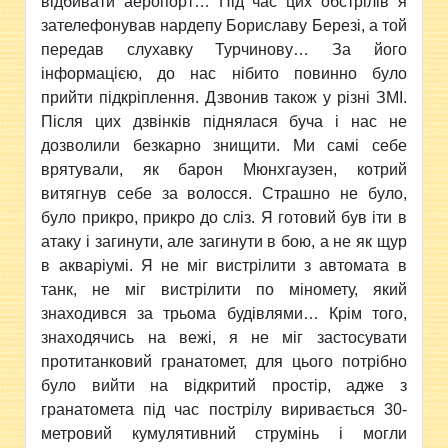
відбивати аеропорт… Під час цих обстрілів я
зателефонував нардепу Бориславу Березі, а той
передав слухавку Турчинову… За його
інформацією, до нас нібито повинно було
прийти підкріплення. Дзвонив також у різні ЗМІ.
Після цих дзвінків піднялася буча і нас не
дозволили безкарно знищити. Ми самі себе
врятували, як барон Мюнхгаузен, котрий
витягнув себе за волосся. Страшно не було,
було прикро, прикро до сліз. Я готовий був іти в
атаку і загинути, але загинути в бою, а не як щур
в акваріумі. Я не міг вистрілити з автомата в
танк, не міг вистрілити по міномету, який
знаходився за трьома будівлями… Крім того,
знаходячись на вежі, я не міг застосувати
протитанковий гранатомет, для цього потрібно
було вийти на відкритий простір, адже з
гранатомета під час пострілу виривається 30-
метровий кумулятивний струмінь і могли