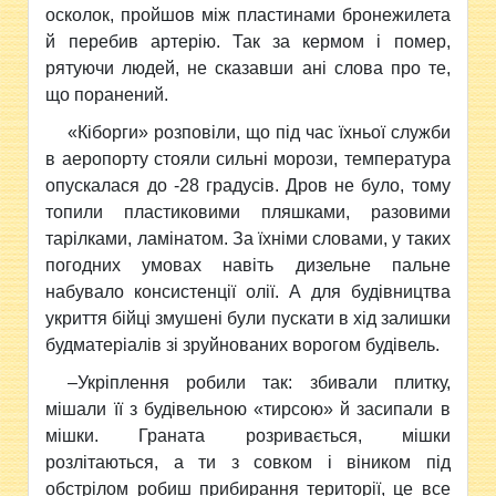
осколок, пройшов між пластинами бронежилета
й перебив артерію. Так за кермом і помер,
рятуючи людей, не сказавши ані слова про те,
що поранений.
«Кіборги» розповіли, що під час їхньої служби
в аеропорту стояли сильні морози,
температура
опускалася до -28 градусів. Дров не було, тому
топили пластиковими пляшками, разовими
тарілками, ламінатом. За їхніми словами, у таких
погодних умовах навіть дизельне пальне
набувало консистенції олії. А для будівництва
укриття бійці змушені були пускати в хід залишки
будматеріалів зі зруйнованих ворогом будівель.
–
Укріплення робили так: збивали плитку,
мішали її з будівельною «тирсою» й засипали в
мішки. Граната розривається, мішки
розлітаються, а ти з совком і віником під
обстрілом робиш прибирання території, це все