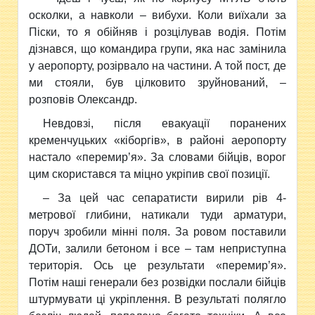
осколки, а навколи – вибухи. Коли виїхали за
Піски, то я обійняв і розцілував водія. Потім
дізнався, що командира групи, яка нас замінила
у аеропорту, розірвало на частини. А той пост, де
ми стояли, був цілковито зруйнований, –
розповів Олександр.
Невдовзі, після евакуації поранених
кременчуцьких «кіборгів», в районі аеропорту
настало «перемир’я». За словами бійців, ворог
цим скористався та міцно укріпив свої позиції.
–
За цей час сепаратисти вирили рів 4-
метрової глибини, натикали туди арматури,
поруч зробили мінні поля. За ровом поставили
ДОТи, залили бетоном і все – там неприступна
територія. Ось це результати «перемир’я».
Потім наші генерали без розвідки послали бійців
штурмувати ці укріплення. В результаті полягло