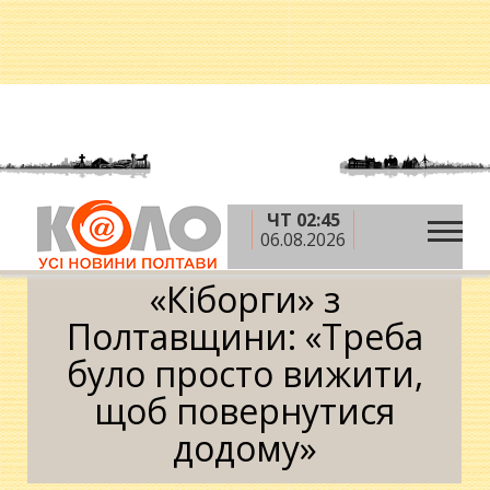
ЧТ 02:45
»
»
Головна
АТО
«Кіборги» з Полтавщини: «Треба
06.08.2026
було просто вижити, щоб повернутися додому»
«Кіборги» з
Полтавщини: «Треба
було просто вижити,
щоб повернутися
додому»