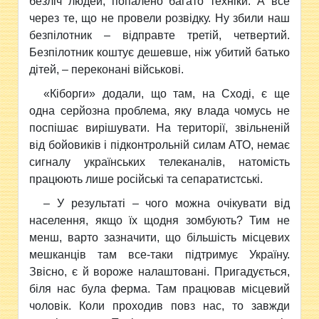
безліч людей, попалено багато техніки. А все
через те, що не провели розвідку. Ну збили наш
безпілотник – відправте третій, четвертий.
Безпілотник коштує дешевше, ніж убитий батько
дітей, –
переконані
військові.
«Кіборги» додали, що там, на Сході, є ще
одна серйозна проблема, яку влада чомусь не
поспішає вирішувати. На території, звільненій
від бойовиків і підконтрольній силам АТО, немає
сигналу українських телеканалів, натомість
працюють лише російські та сепаратистські.
– У
результаті
–
чого можна очікувати від
населення, якщо їх щодня зомбують? Тим не
менш, варто зазначити, що більшість місцевих
мешканців там все-таки підтримує Україну.
Звісно, є й вороже налаштовані. Пригадується,
біля нас була ферма. Там працював місцевий
чоловік. Коли проходив повз нас, то завжди