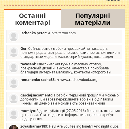
Останні
Популярні
коментарі
матеріали
ischenko peter:
⇒ blts-tattoo.com
Gor:
Сейчас рынок мебели чрезвычайно насыщен,
причем предлагают реально эксклюзивное исполнение и
стандартные модели малых серий кухонь, пока видел
отличную кухонную мебель по дизайну, мало походит на
tavaseni:
Классическая кухня с угловым столом,
стандартные формы, в MebelOk, креативненько и что главное -
прекрасный дизайн, высокое качество я приобрела
со вкусом все в порядке, без ненужных наворотов удорожающих
благодаря интернет магазину, контакты которого вы
мебель, а это не последний фактор.
можете просмотреть https://mwood.com.ua.
romanenko sasha83:
⇒ www.radiosvoboda.org
garciajsacramento:
Потрібні термінові гроші? Ми можемо
допомогти! Ви зараз переживаєте або ви в біді? Таким
чином, ми даємо вам можливість розвивати нові
розробки. Як багата людина, я почуваю себе зобов'язаним
mumiyo:
З дати публікації (27.05.2016) більшість вказаних
допомагати людям, які намагаються дати їм шанс. Кожен
цін зросла. Стаття досить інформативна, але потребує
заслуговує на другий шанс, і, оскільки влада не зможе, вони
редагування.
повинні приймати від інших. Для нас нема багато суми, і зрілість
ми визначаємо за взаємною згодою. Ні сюрпризів, ні додаткових
zoyasharma189:
Hey! Are you feeling lonely? And night clubs,
витрат, а тільки узгоджених сум і нічого іншого. Не чекайте і не