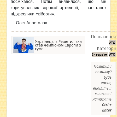
посміхався. Потім виявилося, що він
коригувальник ворожої артилерії, – наостанок
підкреслили «кіборги».
Олег Апостолов
Позначення:
Українець із Решетилівки
АТО
став чемпіоном Європи з
Категорії:
сумо
Інтерв'ю
АТО
Помітили
помилку?
Будь
ласка,
виділіть її
мишкою і
натисніть
Ctrl +
Enter