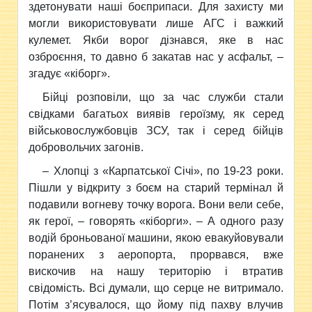
здетонувати наші боєприпаси. Для захисту ми
могли використовувати лише АГС і важкий
кулемет. Якби ворог дізнався, яке в нас
озброєння, то давно б закатав нас у асфальт, –
згадує «кіборг».
Бійці розповіли, що за час служби стали
свідками багатьох виявів героїзму, як серед
військовослужбовців ЗСУ, так і серед бійців
добровольчих загонів.
–
Хлопці з «Карпатської Січі», по 19-23 роки.
Пішли у відкриту з боєм на старий термінал й
подавили вогневу точку ворога. Вони вели себе,
як герої, – говорять «кіборги». – А одного разу
водій броньованої машини, якою евакуйовували
поранених з аеропорта, прорвався, вже
вискочив на нашу територію і втратив
свідомість. Всі думали, що серце не витримало.
Потім з’ясувалося, що йому під пахву влучив