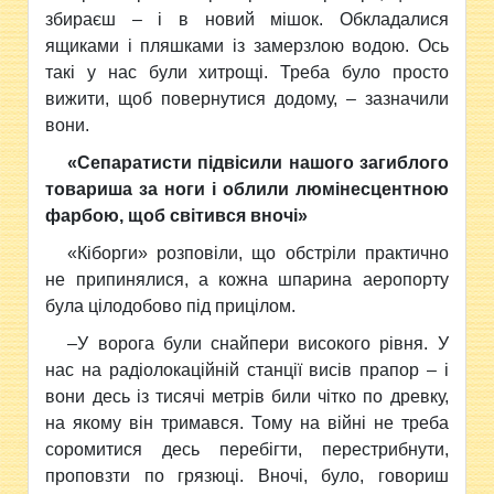
збираєш – і в новий мішок. Обкладалися
ящиками і пляшками із замерзлою водою. Ось
такі у нас були хитрощі. Треба було просто
вижити, щоб повернутися додому, – зазначили
вони.
«Сепаратисти підвісили нашого загиблого
товариша за ноги і облили люмінесцентною
фарбою, щоб світився вночі»
«Кіборги»
розповіли
, що обстріли практично
не припинялися, а кожна шпарина аеропорту
була цілодобово під прицілом.
–
У ворога були снайпери високого рівня. У
нас на радіолокаційній станції висів прапор – і
вони десь із тисячі метрів били чітко по древку,
на якому він тримався. Тому на війні не треба
соромитися десь перебігти, перестрибнути,
проповзти по грязюці. Вночі, було, говориш