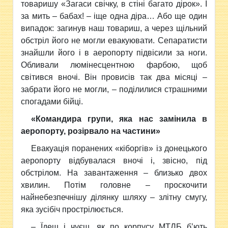
товаришу «Загаси свічку, в стіні багато дірок». І
за мить – бабах! – іще одна діра… Або ще один
випадок: загинув наш товариш, а через щільний
обстріл його не могли евакуювати. Сепаратисти
знайшли його і в аеропорту підвісили за ноги.
Обливали люмінесцентною фарбою, щоб
світився вночі. Він провисів так два місяці –
забрати його не могли, – поділилися
страшними
спогадами бійці.
«Командира групи, яка нас замінила в
аеропорту, розірвало на частини»
Евакуація поранених «кіборгів» із донецького
аеропорту відбувалася вночі і, звісно, під
обстрілом. На завантаження – близько двох
хвилин. Потім головне – проскочити
найнебезпечнішу ділянку шляху – злітну смугу,
яка зусібіч прострілюється.
–
Їдеш і чуєш, як по корпусу МТЛБ б’ють