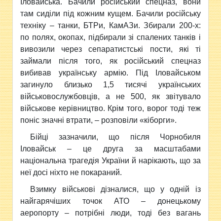
Іловайська. Бачили російський спецназ, вони
там сиділи під кожним кущем. Бачили російську
техніку – танки, БТРи, КамАЗи. Збирали 200-х:
по полях, окопах, підбирали зі спалених танків і
вивозили через сепаратистські пости, які ті
займали після того, як російський спецназ
вибивав українську армію
.
Під Іловайськом
загинуло близько 1,5 тисячі українських
військовослужбовців, а не 500, як звітувало
військове керівництво. Крім того, ворог тоді теж
поніс значні втрати,
–
розповіли «кіборги».
Бійці зазначили, що після Чорнобиля
Іловайськ – це друга за ма
с
штабами
національна трагедія України й нарікають, що за
неї досі ніхто не покараний.
Взимку військові дізналися, що у одній із
найгарячіших точок АТО – донецькому
аеропорту – потрібні люди, то
ді
без вагань