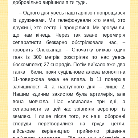
добровільно вирішили
піти
туди.
–
Одного дня увесь наш гарнізон попрощався
із дружинами. Ми телефонували хто мамі, хто
дружині, хто сестрі і прощалися. Ми зрозуміли,
що нам кінець. Через так зване перемир’я
сепаратисти безкарно обстрілювали нас, –
говорить Олександр. – Спочатку виїхав один
танк із 300 метрів розстріляв по нас увесь
боєкомплект, 27 снарядів. Потім виїхало вже два
танка і били, поки суцільнометалева монолітна
11-поверхова вежа не впала. Із 11 поверхів
залишилося 4, а наступного дня – лише 2.
Нашим єдиним захистом була артилерія, але
вона мовчала. Нас «зливали» три дні, а
сепаратисти за цей час зрівняли аеропорт із
землею. І лише після того, як наші оборонні
споруди перетворилися на груду цегли,
військове керівництво прийняло рішення