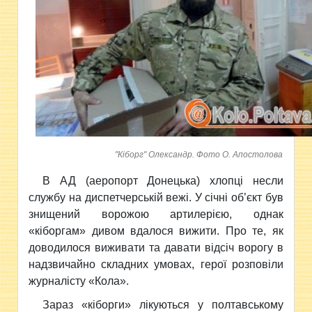
"Кіборг" Олександр. Фото О. Апостолова
В АД
(аеропорт Донецька)
хлопці несли
службу на диспетчерській вежі. У січні об’єкт був
знищений ворожою артилерією, однак
«кіборгам» дивом вдалося вижити.
Про те, як
доводилося виживати та давати відсіч ворогу в
надзвичайно складних умовах, герої розповіли
журналісту «Кола».
Зараз
«кіборги»
лікуються у полтавському