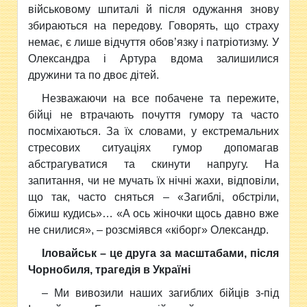
військовому шпиталі й після одужання знов
у
збираються на передову. Говорять, що страху
немає, є лише відчуття обов
’
язку і патріотизму. У
Олександра і Артура вдома залишилися
дружини та по двоє дітей.
Незважаючи на все побачене та пережите,
бійці не втрачають почуття гумору та часто
посміхаються. За їх словами, у екстремальних
стресових ситуаціях гумор допомагав
абстрагуватися та скинути напругу. На
запитання, чи не мучать їх нічні жахи, відповіли,
що так, часто сняться
–
«Загиблі, обстріли,
біжиш кудись»… «А ось жіночки щось давно вже
не снилися»,
–
розсміявся «кіборг» Олександр.
Іловайськ – це друга
за масштабами
, після
Чорнобиля, трагедія в Україні
–
Ми вивозили наших загиблих бійців з-під