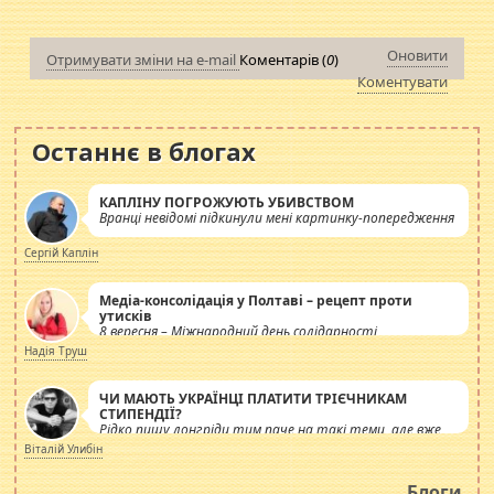
Оновити
Отримувати зміни на e-mail
Коментарів (
0
)
Коментувати
Останнє в блогах
КАПЛІНУ ПОГРОЖУЮТЬ УБИВСТВОМ
Вранці невідомі підкинули мені картинку-попередження
Сергій Каплін
Медіа-консолідація у Полтаві – рецепт проти
утисків
8 вересня – Міжнародний день солідарності
журналістів.
Надія Труш
ЧИ МАЮТЬ УКРАЇНЦІ ПЛАТИТИ ТРІЄЧНИКАМ
СТИПЕНДІЇ?
Рідко пишу лонгріди тим паче на такі теми, але вже
просто дістало! Обурюють сьогоднішні інсенуації
Віталій Улибін
навколо стипендіального питання. Штучно
роздувається ще одна соціальна катастрофа.
Блоги