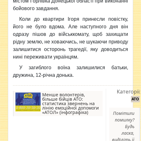
містом Горлівка Донецької області при виконанні
бойового завдання.
Коли до квартири Ігоря принесли повістку,
його не було вдома. Але наступного дня він
одразу пішов до військкомату, щоб захищати
рідну землю, не ховаючись, не шукаючи приводу
залишитися осторонь трагедії, яку доводиться
нині переживати українцям.
У загиблого воїна залишилися батьки,
дружина, 12-річна донька.
Категорії:
Менше волонтерів,
більше бійців АТО:
АТО
статистика звернень на
лінію емоційної допомоги
«АТОЛ» (інфографіка)
Помітили
помилку?
Будь
ласка,
виділіть її