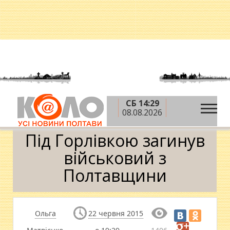
СБ 14:29
»
»
Головна
АТО
Під Горлівкою загинув
08.08.2026
військовий з Полтавщини
Під Горлівкою загинув
військовий з
Полтавщини
Ольга
22 червня 2015