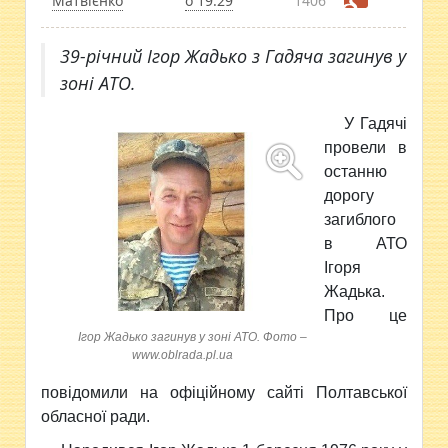
Матвієнко
о 19:29
1406
39-річний Ігор Жадько з Гадяча загинув у
зоні АТО.
У Гадячі
провели в
останню
дорогу
загиблого
в АТО
Ігоря
Жадька.
Про це
Ігор Жадько загинув у зоні АТО. Фото –
www.oblrada.pl.ua
повідомили на офіційному сайті Полтавської
обласної ради.