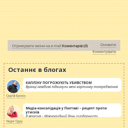
Оновити
Отримувати зміни на e-mail
Коментарів (
0
)
Коментувати
Останнє в блогах
КАПЛІНУ ПОГРОЖУЮТЬ УБИВСТВОМ
Вранці невідомі підкинули мені картинку-попередження
Сергій Каплін
Медіа-консолідація у Полтаві – рецепт проти
утисків
8 вересня – Міжнародний день солідарності
журналістів.
Надія Труш