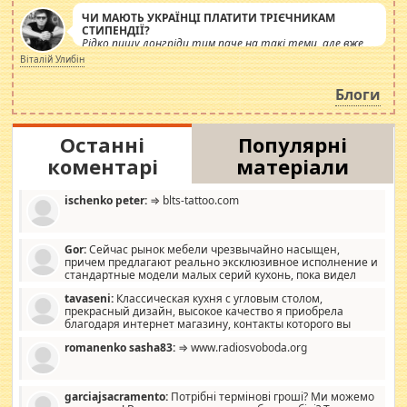
ЧИ МАЮТЬ УКРАЇНЦІ ПЛАТИТИ ТРІЄЧНИКАМ
СТИПЕНДІЇ?
Рідко пишу лонгріди тим паче на такі теми, але вже
просто дістало! Обурюють сьогоднішні інсенуації
Віталій Улибін
навколо стипендіального питання. Штучно
роздувається ще одна соціальна катастрофа.
Блоги
Останні
Популярні
коментарі
матеріали
ischenko peter:
⇒ blts-tattoo.com
Gor:
Сейчас рынок мебели чрезвычайно насыщен,
причем предлагают реально эксклюзивное исполнение и
стандартные модели малых серий кухонь, пока видел
отличную кухонную мебель по дизайну, мало походит на
tavaseni:
Классическая кухня с угловым столом,
стандартные формы, в MebelOk, креативненько и что главное -
прекрасный дизайн, высокое качество я приобрела
со вкусом все в порядке, без ненужных наворотов удорожающих
благодаря интернет магазину, контакты которого вы
мебель, а это не последний фактор.
можете просмотреть https://mwood.com.ua.
romanenko sasha83:
⇒ www.radiosvoboda.org
garciajsacramento:
Потрібні термінові гроші? Ми можемо