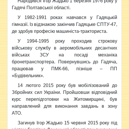
Народився Ігор Жадько 1 березня 1976 року у
Гадячі Полтавської області.
У 1982-1991 роках навчався у Гадяцькій
гімназії. Із відзнакою закінчив Гадяцьке СПТУ-47,
де здобув професію машиніста-тракториста.
У 1994-1995 року проходив строкову
військову службу в аеромобільних десантних
військах ЗСУ на посаді механіка
бронетранспортера. Повернувшись до Гадяча,
працював у ПМК-66, пізніше – ПП
«Будівельник».
14 лютого 2015 року був мобілізований до
Збройних сил України. Пройшовши відповідний
курс перепідготовки на Житомирщині, був
направлений для виконання завдань в зону
АТО.
Загинув Ігор Жадько 15 червня 2015 року під