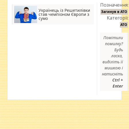
Позначення:
Українець із Решетилівки
Загинув в АТО
став чемпіоном Європи з
Категорії:
сумо
АТО
Помітили
помилку?
Будь
ласка,
виділіть її
мишкою і
натисніть
Ctrl +
Enter