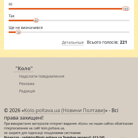
want to meet new people. Sakshi Mirchandani health and figure
Ні
conscious in order to keep yourself fit and regularly go to the health
165
club.
⇒ sakshimirchandani.com
Так
40
Ще не визначився
16
Всього голосів:
221
Детальніше
"Коло"
Надіслати повідомлення
Реклама
Редакція
© 2026 «
Kolo.poltava.ua (Новини Полтави)
» - Всі
права захищені!
При використанні матеріалів інтернет-видання «Коло» на інших сайтах обов’язкове
гіперпосилання на сайт kolo.poltava.ua,
не закрите для індексації пошуковими системами.
Редактор - redaktor@kolo.poltava.ua Телефон редакції: 613-245