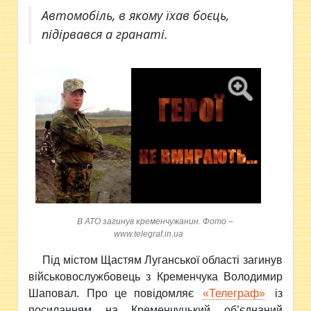
Автомобіль, в якому їхав боєць,
підірвався а гранаті.
В АТО загинув кременчужанин. Фото –
www.telegraf.in.ua
Під містом Щастям Луганської області загинув
військовослужбовець з Кременчука Володимир
Шаповал. Про це повідомляє
«Телеграф»
із
посиланням на Кременчуцький об’єднаний