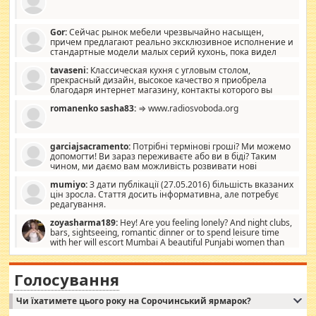
Gor:
Сейчас рынок мебели чрезвычайно насыщен,
причем предлагают реально эксклюзивное исполнение и
стандартные модели малых серий кухонь, пока видел
отличную кухонную мебель по дизайну, мало походит на
tavaseni:
Классическая кухня с угловым столом,
стандартные формы, в MebelOk, креативненько и что главное -
прекрасный дизайн, высокое качество я приобрела
со вкусом все в порядке, без ненужных наворотов удорожающих
благодаря интернет магазину, контакты которого вы
мебель, а это не последний фактор.
можете просмотреть https://mwood.com.ua.
romanenko sasha83:
⇒ www.radiosvoboda.org
garciajsacramento:
Потрібні термінові гроші? Ми можемо
допомогти! Ви зараз переживаєте або ви в біді? Таким
чином, ми даємо вам можливість розвивати нові
розробки. Як багата людина, я почуваю себе зобов'язаним
mumiyo:
З дати публікації (27.05.2016) більшість вказаних
допомагати людям, які намагаються дати їм шанс. Кожен
цін зросла. Стаття досить інформативна, але потребує
заслуговує на другий шанс, і, оскільки влада не зможе, вони
редагування.
повинні приймати від інших. Для нас нема багато суми, і зрілість
ми визначаємо за взаємною згодою. Ні сюрпризів, ні додаткових
zoyasharma189:
Hey! Are you feeling lonely? And night clubs,
витрат, а тільки узгоджених сум і нічого іншого. Не чекайте і не
bars, sightseeing, romantic dinner or to spend leisure time
коментуйте цей пост. Введіть суму, яку ви хочете подати, і ми
with her will escort Mumbai A beautiful Punjabi women than
зв'яжемося з вами з усіма варіантами. зв'яжіться з нами
sexy escort companion in arms that you guys feel like 5 star luxury
сьогодні на garciajsacramento@gmail.com Вам потрібні термінові
hotel had to spend the night in their search for loved solitaire free
гроші? Ми можемо допомогти!
maintenance stops in Mumbai. Here we offer fair and very attractive
Голосування
woman "Love Solitaire" beautiful figure and shapely body shapes.
Independent escort in Mumbai, truthful, friendly and cheerful girl.
Чи їхатимете цього року на Сорочинський ярмарок?
WhatsApp via an easily can see the latest pictures of her body and the
godly. Variety is the spice of life, he believes, so always travel and