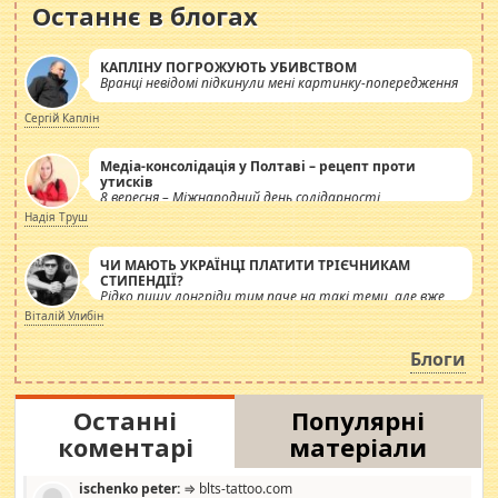
Останнє в блогах
КАПЛІНУ ПОГРОЖУЮТЬ УБИВСТВОМ
Вранці невідомі підкинули мені картинку-попередження
Сергій Каплін
Медіа-консолідація у Полтаві – рецепт проти
утисків
8 вересня – Міжнародний день солідарності
журналістів.
Надія Труш
ЧИ МАЮТЬ УКРАЇНЦІ ПЛАТИТИ ТРІЄЧНИКАМ
СТИПЕНДІЇ?
Рідко пишу лонгріди тим паче на такі теми, але вже
просто дістало! Обурюють сьогоднішні інсенуації
Віталій Улибін
навколо стипендіального питання. Штучно
роздувається ще одна соціальна катастрофа.
Блоги
Останні
Популярні
коментарі
матеріали
ischenko peter:
⇒ blts-tattoo.com