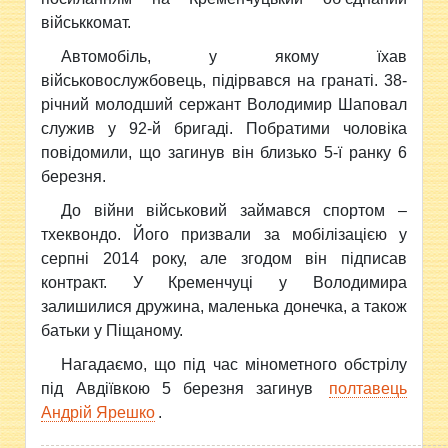
військкомат.
Автомобіль, у якому їхав
військовослужбовець, підірвався на гранаті. 38-
річний молодший сержант Володимир Шаповал
служив у 92-й бригаді. Побратими чоловіка
повідомили, що загинув він близько 5-ї ранку 6
березня.
До війни військовий займався спортом –
тхеквондо. Його призвали за мобілізацією у
серпні 2014 року, але згодом він підписав
контракт. У Кременчуці у Володимира
залишилися дружина, маленька донечка, а також
батьки у Піщаному.
Нагадаємо, що під час мінометного обстрілу
під Авдіївкою 5 березня загинув
полтавець
Андрій Ярешко
.