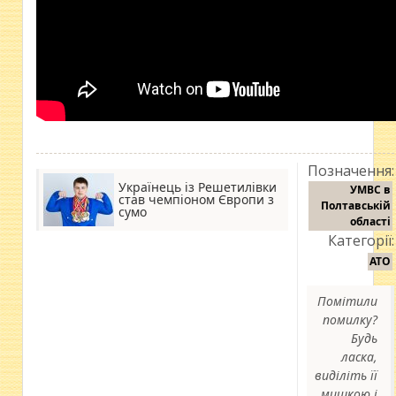
Позначення:
Українець із Решетилівки
УМВС в
став чемпіоном Європи з
Полтавській
сумо
області
Категорії:
АТО
Помітили
помилку?
Будь
ласка,
виділіть її
мишкою і