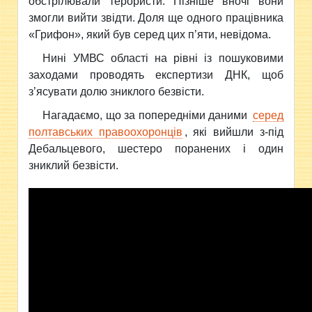
обстрілювали терористи. Пізніше вночі вони
змогли вийти звідти. Доля ще одного працівника
«Грифон», який був серед цих п’яти, невідома.
Нині УМВС області на рівні із пошуковими
заходами проводять експертизи ДНК, щоб
з’ясувати долю зниклого безвісти.
Нагадаємо, що за попередніми даними
серед
полтавських правоохоронців
, які вийшли з-під
Дебальцевого, шестеро поранених і один
зниклий безвісти.