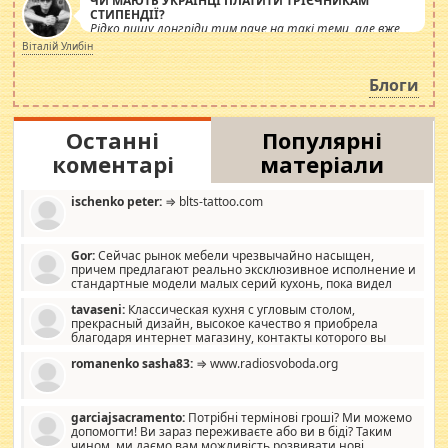
ЧИ МАЮТЬ УКРАЇНЦІ ПЛАТИТИ ТРІЄЧНИКАМ
СТИПЕНДІЇ?
Рідко пишу лонгріди тим паче на такі теми, але вже
просто дістало! Обурюють сьогоднішні інсенуації
Віталій Улибін
навколо стипендіального питання. Штучно
роздувається ще одна соціальна катастрофа.
Блоги
Останні
Популярні
коментарі
матеріали
ischenko peter:
⇒ blts-tattoo.com
Gor:
Сейчас рынок мебели чрезвычайно насыщен,
причем предлагают реально эксклюзивное исполнение и
стандартные модели малых серий кухонь, пока видел
отличную кухонную мебель по дизайну, мало походит на
tavaseni:
Классическая кухня с угловым столом,
стандартные формы, в MebelOk, креативненько и что главное -
прекрасный дизайн, высокое качество я приобрела
со вкусом все в порядке, без ненужных наворотов удорожающих
благодаря интернет магазину, контакты которого вы
мебель, а это не последний фактор.
можете просмотреть https://mwood.com.ua.
romanenko sasha83:
⇒ www.radiosvoboda.org
garciajsacramento:
Потрібні термінові гроші? Ми можемо
допомогти! Ви зараз переживаєте або ви в біді? Таким
чином, ми даємо вам можливість розвивати нові