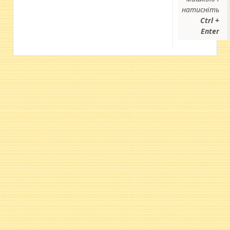
натисніть
Ctrl +
Enter