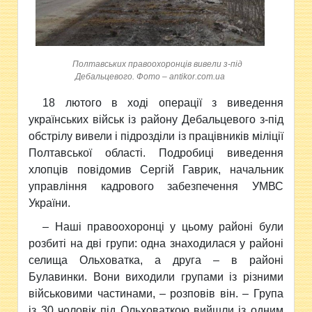
Полтавських правоохоронців вивели з-під
Дебальцевого. Фото – antikor.com.ua
18 лютого в ході операції з виведення
українських військ із району Дебальцевого з-під
обстрілу вивели і підрозділи із працівників міліції
Полтавської області. Подробиці виведення
хлопців повідомив Сергій Гаврик, начальник
управління кадрового забезпечення УМВС
України.
– Наші правоохоронці у цьому районі були
розбиті на дві групи: одна знаходилася у районі
селища Ольховатка, а друга – в районі
Булавинки. Вони виходили групами із різними
військовими частинами, – розповів він. – Група
із 30 чоловік під Ольховаткою вийшли із одним