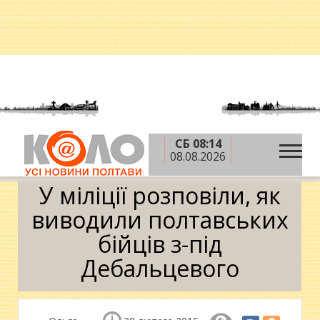
СБ 08:14
»
»
Головна
АТО
У міліції розповіли, як виводили
08.08.2026
полтавських бійців з-під Дебальцевого
У міліції розповіли, як
виводили полтавських
бійців з-під
Дебальцевого