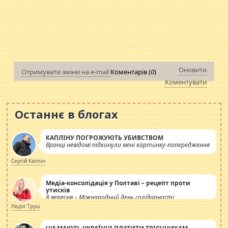
Оновити
Отримувати зміни на e-mail
Коментарів (
0
)
Коментувати
Останнє в блогах
КАПЛІНУ ПОГРОЖУЮТЬ УБИВСТВОМ
Вранці невідомі підкинули мені картинку-попередження
Сергій Каплін
Медіа-консолідація у Полтаві – рецепт проти
утисків
8 вересня – Міжнародний день солідарності
журналістів.
Надія Труш