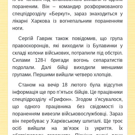
пораненим. Він – командир розформованого
спецпідрозділу «Беркут», зараз знаходиться у
лікарні Харкова із вогнепальним пораненням
ноги.
Сергій Гаврик також повідомив, що група
правоохоронців, які виходили із Булавинки у
складі колони військових, потрапили під обстріл.
Силами 128-ї бригади вогонь сепаратистів
подолали. Далі бійці виходили меншими
групами. Першими вийшли четверо хлопців.
Станом на вечір 18 лютого була відсутня
інформація ще про п’ятьох бійців. Це працівники
спецпідрозділу «Грифон». Згодом з’ясувалося,
що одного працівника без свідомості із
пораненням вивезли військовослужбовці. Зараз
він перебуває у Харківському шпиталі. Ще троє
осіб вийшли на зв’язок із укриття. Їх