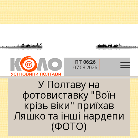
ПТ 06:26
»
»
Головна
АТО
У Полтаву на фотовиставку "Воїн
07.08.2026
крізь віки" приїхав Ляшко та інші нардепи (ФОТО)
У Полтаву на
фотовиставку "Воїн
крізь віки" приїхав
Ляшко та інші нардепи
(ФОТО)