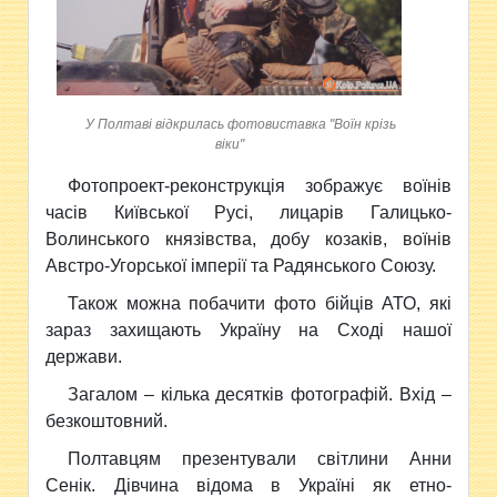
У Полтаві відкрилась фотовиставка "Воїн крізь
віки"
Фотопроект-реконструкція зображує воїнів
часів Київської Русі, лицарів Галицько-
Волинського князівства, добу козаків, воїнів
Австро-Угорської імперії та Радянського Союзу.
Також можна побачити фото бійців АТО, які
зараз захищають Україну на Сході нашої
держави.
Загалом – кілька десятків фотографій. Вхід –
безкоштовний.
Полтавцям презентували світлини Анни
Сенік. Дівчина відома в Україні як етно-