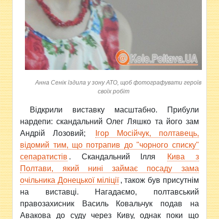
Анна Сенік їздила у зону АТО, щоб фотографувати героїв
своїх робіт
Відкрили виставку масштабно. Прибули
нардепи: скандальний Олег Ляшко та його зам
Андрій Лозовий;
Ігор Мосійчук, полтавець,
відомий тим, що потрапив до "чорного списку"
сепаратистів
. Скандальний Ілля
Кива з
Полтави, який нині займає посаду зама
очільника Донецької міліції
, також був присутнім
на виставці. Нагадаємо, полтавський
правозахисник Василь Ковальчук подав на
Авакова до суду через Киву, однак поки що