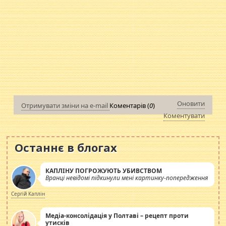
Оновити
Отримувати зміни на e-mail
Коментарів (
0
)
Коментувати
Останнє в блогах
КАПЛІНУ ПОГРОЖУЮТЬ УБИВСТВОМ
Вранці невідомі підкинули мені картинку-попередження
Сергій Каплін
Медіа-консолідація у Полтаві – рецепт проти
утисків