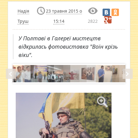
Надія
23 травня 2015 о
Труш
15:14
2822
У Полтаві в Галереї мистецтв
відкрилась фотовиставка "Воїн крізь
віки".