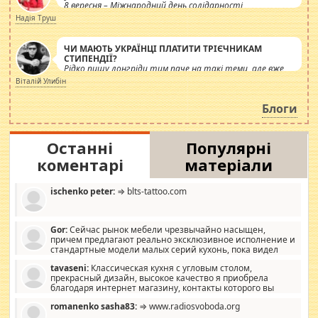
8 вересня – Міжнародний день солідарності
журналістів.
Надія Труш
ЧИ МАЮТЬ УКРАЇНЦІ ПЛАТИТИ ТРІЄЧНИКАМ
СТИПЕНДІЇ?
Рідко пишу лонгріди тим паче на такі теми, але вже
просто дістало! Обурюють сьогоднішні інсенуації
Віталій Улибін
навколо стипендіального питання. Штучно
роздувається ще одна соціальна катастрофа.
Блоги
Останні
Популярні
коментарі
матеріали
ischenko peter:
⇒ blts-tattoo.com
Gor:
Сейчас рынок мебели чрезвычайно насыщен,
причем предлагают реально эксклюзивное исполнение и
стандартные модели малых серий кухонь, пока видел
отличную кухонную мебель по дизайну, мало походит на
tavaseni:
Классическая кухня с угловым столом,
стандартные формы, в MebelOk, креативненько и что главное -
прекрасный дизайн, высокое качество я приобрела
со вкусом все в порядке, без ненужных наворотов удорожающих
благодаря интернет магазину, контакты которого вы
мебель, а это не последний фактор.
можете просмотреть https://mwood.com.ua.
romanenko sasha83:
⇒ www.radiosvoboda.org