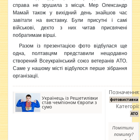
справа не зрушила з місця. Мер Олександр
Мамай також у вихідний день знайшов час
завітати на виставку. Були присутні і самі
військові, дехто з них читав присвячені
побратимам вірші.
Разом із презентацією фото відбулася ще
одна, полтавцям представили нещодавно
створений Всеукраїнський союз ветеранів АТО.
Саме у нашому місті відбулося перше зібрання
організації.
Позначення:
Українець із Решетилівки
фотовиставка
став чемпіоном Європи з
Категорії:
сумо
АТО
Помітили
помилку?