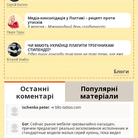
Сергій Каплін
Медіа-консолідація у Полтаві – рецепт проти
утисків
8 вересня – Міжнародний день солідарності
журналістів.
Надія Труш
ЧИ МАЮТЬ УКРАЇНЦІ ПЛАТИТИ ТРІЄЧНИКАМ
СТИПЕНДІЇ?
Рідко пишу лонгріди тим паче на такі теми, але вже
просто дістало! Обурюють сьогоднішні інсенуації
Віталій Улибін
навколо стипендіального питання. Штучно
роздувається ще одна соціальна катастрофа.
Блоги
Останні
Популярні
коментарі
матеріали
ischenko peter:
⇒ blts-tattoo.com
Gor:
Сейчас рынок мебели чрезвычайно насыщен,
причем предлагают реально эксклюзивное исполнение и
стандартные модели малых серий кухонь, пока видел
отличную кухонную мебель по дизайну, мало походит на