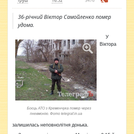
Труш
16:52
3476
36-річний Віктор Самойленко помер
удома.
У
Віктора
Боєць АТО з Кременчука помер через
пневмонію. Фото telegraf.in.ua
залишилась неповнолітня донька.