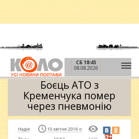
СБ 18:45
»
»
Головна
АТО
Боєць АТО з Кременчука помер
08.08.2026
через пневмонію
Боєць АТО з
Кременчука помер
через пневмонію
Надія
10 квітня 2016 о