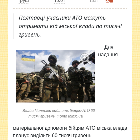
Труш
15:01
1331
Полтавці-учасники АТО можуть
отримати від міської влади по тисячі
гривень.
Для
надання
Влада Полтави виділить бійцям АТО 60
тисяч гривень. Фото joinfo.ua
матеріальної допомоги бійцям АТО міська влада
планує виділити 60 тисяч гривень.