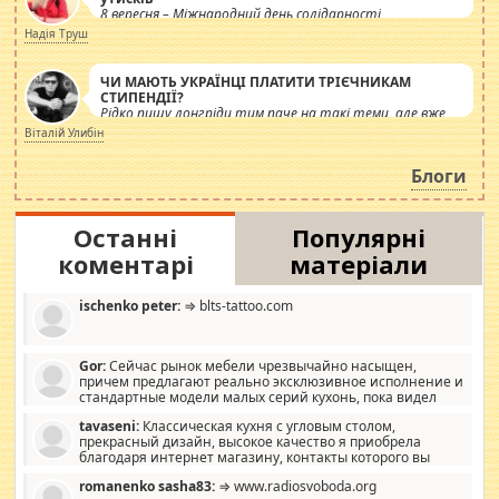
8 вересня – Міжнародний день солідарності
журналістів.
Надія Труш
ЧИ МАЮТЬ УКРАЇНЦІ ПЛАТИТИ ТРІЄЧНИКАМ
СТИПЕНДІЇ?
Рідко пишу лонгріди тим паче на такі теми, але вже
просто дістало! Обурюють сьогоднішні інсенуації
Віталій Улибін
навколо стипендіального питання. Штучно
роздувається ще одна соціальна катастрофа.
Блоги
Останні
Популярні
коментарі
матеріали
ischenko peter:
⇒ blts-tattoo.com
Gor:
Сейчас рынок мебели чрезвычайно насыщен,
причем предлагают реально эксклюзивное исполнение и
стандартные модели малых серий кухонь, пока видел
отличную кухонную мебель по дизайну, мало походит на
tavaseni:
Классическая кухня с угловым столом,
стандартные формы, в MebelOk, креативненько и что главное -
прекрасный дизайн, высокое качество я приобрела
со вкусом все в порядке, без ненужных наворотов удорожающих
благодаря интернет магазину, контакты которого вы
мебель, а это не последний фактор.
можете просмотреть https://mwood.com.ua.
romanenko sasha83:
⇒ www.radiosvoboda.org