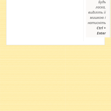
Будь
ласка,
виділіть її
мишкою і
натисніть
Ctrl +
Enter