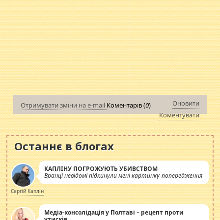
Оновити
Отримувати зміни на e-mail
Коментарів (
0
)
Коментувати
Останнє в блогах
КАПЛІНУ ПОГРОЖУЮТЬ УБИВСТВОМ
Вранці невідомі підкинули мені картинку-попередження
Сергій Каплін
Медіа-консолідація у Полтаві – рецепт проти
утисків