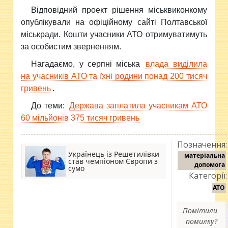
Відповідний проект рішення міськвиконкому
опублікували на офіційному сайті Полтавської
міськради. Кошти учасники АТО отримуватимуть
за особистим зверненням.
Нагадаємо, у серпні міська
влада виділила
на учасників АТО та їхні родини понад 200 тисяч
гривень
.
До теми:
Держава заплатила учасникам АТО
60 мільйонів 375 тисяч гривень
Позначення:
Українець із Решетилівки
матеріальна
став чемпіоном Європи з
допомога
сумо
Категорії:
АТО
Помітили
помилку?