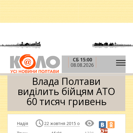
СБ 15:00
»
»
Головна
АТО
Влада Полтави виділить бійцям
08.08.2026
АТО 60 тисяч гривень
Влада Полтави
виділить бійцям АТО
60 тисяч гривень
Надія
22 жовтня 2015 о