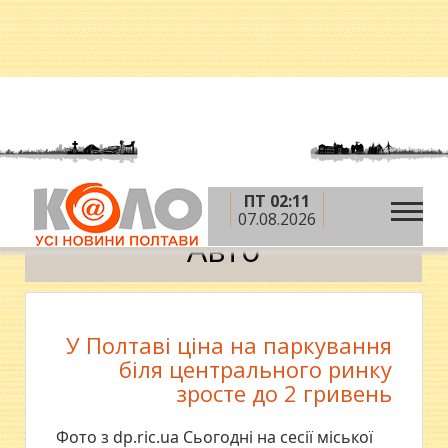
ПТ 02:11
»
Головна
Авто
07.08.2026
Авто
У Полтаві ціна на паркування
біля центрального ринку
зросте до 2 гривень
Фото з dp.ric.ua Сьогодні на сесії міської