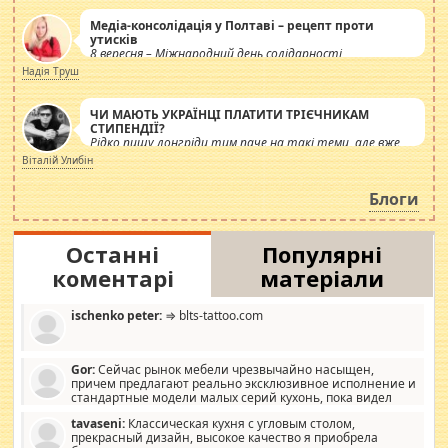
Медіа-консолідація у Полтаві – рецепт проти
утисків
8 вересня – Міжнародний день солідарності
журналістів.
Надія Труш
ЧИ МАЮТЬ УКРАЇНЦІ ПЛАТИТИ ТРІЄЧНИКАМ
СТИПЕНДІЇ?
Рідко пишу лонгріди тим паче на такі теми, але вже
просто дістало! Обурюють сьогоднішні інсенуації
Віталій Улибін
навколо стипендіального питання. Штучно
роздувається ще одна соціальна катастрофа.
Блоги
Останні
Популярні
коментарі
матеріали
ischenko peter:
⇒ blts-tattoo.com
Gor:
Сейчас рынок мебели чрезвычайно насыщен,
причем предлагают реально эксклюзивное исполнение и
стандартные модели малых серий кухонь, пока видел
отличную кухонную мебель по дизайну, мало походит на
tavaseni:
Классическая кухня с угловым столом,
стандартные формы, в MebelOk, креативненько и что главное -
прекрасный дизайн, высокое качество я приобрела
со вкусом все в порядке, без ненужных наворотов удорожающих