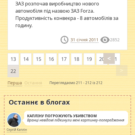
ЗАЗ розпочав виробництво нового
автомобіля під назвою ЗАЗ Forza.
Продуктивність конвеєра - 8 автомобілів за
годину.
31 січня 2011
2852
<
13
14
15
16
17
18
19
20
21
>
22
Перша
Остання
Переглядаємо 211 - 212 із 212
Останнє в блогах
КАПЛІНУ ПОГРОЖУЮТЬ УБИВСТВОМ
Вранці невідомі підкинули мені картинку-попередження
Сергій Каплін