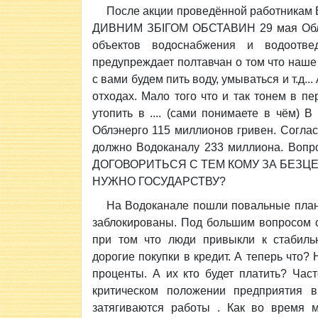
После акции проведённой работникам 
ДИВНИМ ЗБІГОМ ОБСТАВИН 29 мая Облэ
объектов водоснабжения и водоотве
предупреждает полтавчан о том что наше
с вами будем пить воду, умываться и т.д..
отходах. Мало того что и так тонем в п
утопить в .... (сами понимаете в чём) 
Облэнерго 115 миллионов гривен. Соглас
должно Водоканалу 233 миллиона. Воп
ДОГОВОРИТЬСЯ С ТЕМ КОМУ ЗА БЕЗЦ
НУЖНО ГОСУДАРСТВУ?
На Водоканале пошли повальные план
заблокированы. Под большим вопросом с
при том что люди привыкли к стабильн
дорогие покупки в кредит. А теперь что? 
проценты. А их кто будет платить? Час
критическом положении предприятия 
затягиваются работы . Как во время 