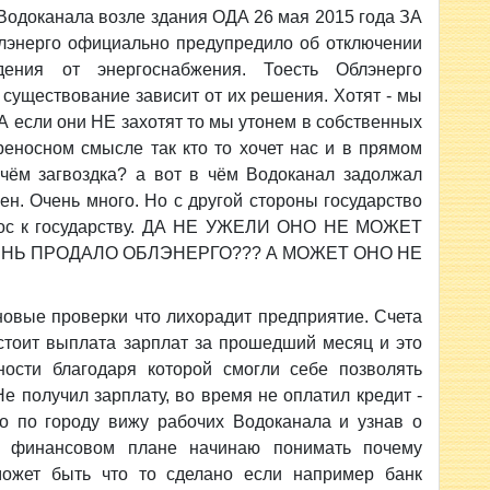
Водоканала возле здания ОДА 26 мая 2015 года ЗА
нерго официально предупредило об отключении
дения от энергоснабжения. Тоесть Облэнерго
 существование зависит от их решения. Хотят - мы
. А если они НЕ захотят то мы утонем в собственных
ереносном смысле так кто то хочет нас и в прямом
В чём загвоздка? а вот в чём Водоканал задолжал
ен. Очень много. Но с другой стороны государство
рос к государству. ДА НЕ УЖЕЛИ ОНО НЕ МОЖЕТ
ЕНЬ ПРОДАЛО ОБЛЭНЕРГО??? А МОЖЕТ ОНО НЕ
овые проверки что лихорадит предприятие. Счета
тоит выплата зарплат за прошедший месяц и это
ости благодаря которой смогли себе позволять
Не получил зарплату, во время не оплатил кредит -
то по городу вижу рабочих Водоканала и узнав о
в финансовом плане начинаю понимать почему
может быть что то сделано если например банк