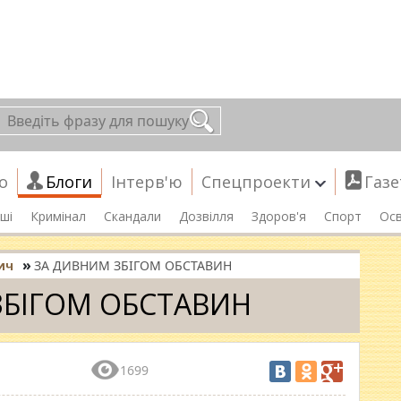
о
Блоги
Інтерв'ю
Спецпроекти
Газе
ші
Кримінал
Скандали
Дозвілля
Здоров'я
Спорт
Осв
»
ич
ЗА ДИВНИМ ЗБІГОМ ОБСТАВИН
ЗБІГОМ ОБСТАВИН
1699