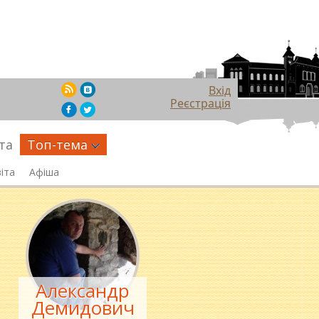
Вхід
Реєстрація
та
Топ-тема
іта
Афіша
Александр
Демидович