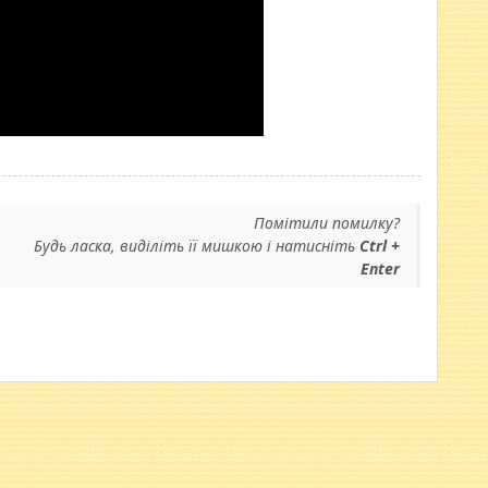
Помітили помилку?
Будь ласка, виділіть її мишкою і натисніть
Ctrl +
Enter