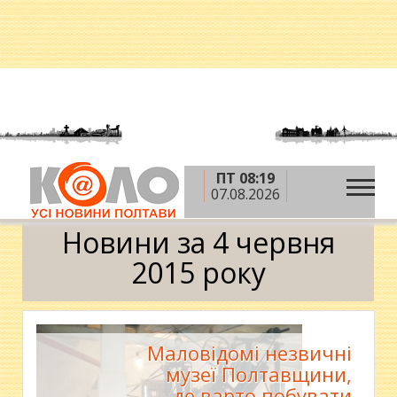
ПТ 08:19
»
»
»
Головна
2015 рік
червень
4 червня
07.08.2026
Календар
Новини за 4 червня
2015 року
Маловідомі незвичні
музеї Полтавщини,
де варто побувати