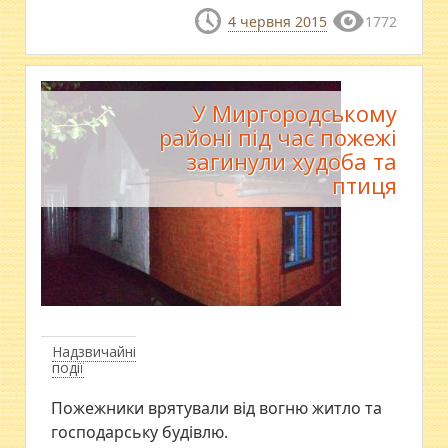
4 червня 2015
1772
У Миргородському
районі під час пожежі
загинули худоба та
птиця
Надзвичайні
події
Пожежники врятували від вогню житло та
господарську будівлю.