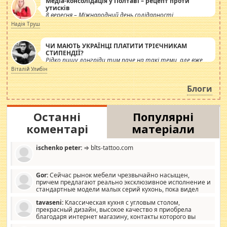
Медіа-консолідація у Полтаві – рецепт проти
утисків
8 вересня – Міжнародний день солідарності
журналістів.
Надія Труш
ЧИ МАЮТЬ УКРАЇНЦІ ПЛАТИТИ ТРІЄЧНИКАМ
СТИПЕНДІЇ?
Рідко пишу лонгріди тим паче на такі теми, але вже
просто дістало! Обурюють сьогоднішні інсенуації
Віталій Улибін
навколо стипендіального питання. Штучно
роздувається ще одна соціальна катастрофа.
Блоги
Останні
Популярні
коментарі
матеріали
ischenko peter:
⇒ blts-tattoo.com
Gor:
Сейчас рынок мебели чрезвычайно насыщен,
причем предлагают реально эксклюзивное исполнение и
стандартные модели малых серий кухонь, пока видел
отличную кухонную мебель по дизайну, мало походит на
tavaseni:
Классическая кухня с угловым столом,
стандартные формы, в MebelOk, креативненько и что главное -
прекрасный дизайн, высокое качество я приобрела
со вкусом все в порядке, без ненужных наворотов удорожающих
благодаря интернет магазину, контакты которого вы
мебель, а это не последний фактор.
можете просмотреть https://mwood.com.ua.