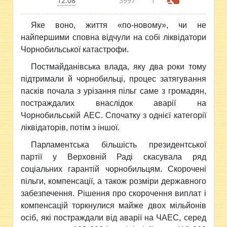
12:08
3997
1
Яке воно, життя
«по-новому», чи не
найпершими сповна відчули на собі ліквідатори
Чорнобильської катастрофи.
Постмайданівська влада, яку два роки тому
підтримали й чорнобильці, процес затягування
пасків почала з урізання пільг саме з громадян,
постраждалих внаслідок аварії на
Чорнобильській АЕС. Спочатку з однієї категорії
ліквідаторів, потім з іншої.
Парламентська більшість президентської
партії у Верховній Раді скасувала ряд
соціальних гарантій чорнобильцям. Скорочені
пільги, компенсації, а також розміри державного
забезпечення. Рішення про скорочення виплат і
компенсацій торкнулися майже двох мільйонів
осіб, які постраждали від аварії на ЧАЕС, серед