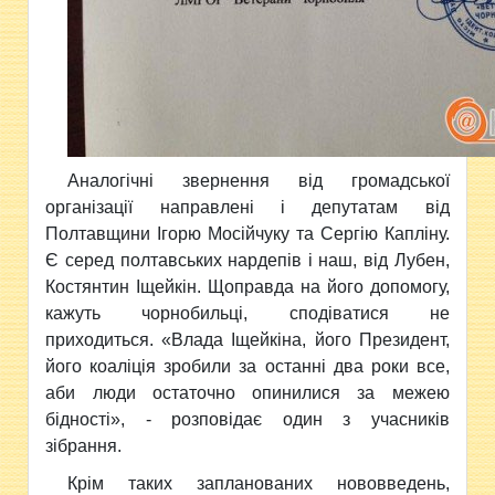
Аналогічні звернення від громадської
організації направлені і депутатам від
Полтавщини Ігорю Мосійчуку та Сергію Капліну.
Є серед полтавських нардепів і наш, від Лубен,
Костянтин Іщейкін. Щоправда на його допомогу,
кажуть чорнобильці, сподіватися не
приходиться. «Влада Іщейкіна, його Президент,
його коаліція зробили за останні два роки все,
аби люди остаточно опинилися за межею
бідності», - розповідає один з учасників
зібрання.
Крім таких запланованих нововведень,