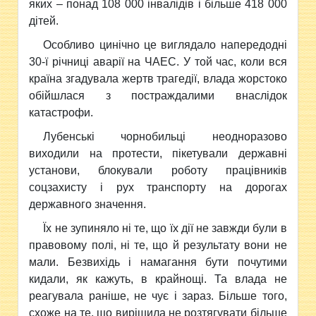
яких – понад 108 000 інвалідів і більше 418 000
дітей.
Особливо цинічно це виглядало напередодні
30-ї річниці аварії на ЧАЕС. У той час, коли вся
країна згадувала жертв трагедії, влада жорстоко
обійшлася з постраждалими внаслідок
катастрофи.
Лубенські чорнобильці неодноразово
виходили на протести, пікетували державні
установи, блокували роботу працівників
соцзахисту і рух транспорту на дорогах
державного значення.
Їх не зупиняло ні те, що їх дії не завжди були в
правовому полі, ні те, що й результату вони не
мали. Безвихідь і намагання бути почутими
кидали, як кажуть, в крайнощі. Та влада не
реагувала раніше, не чує і зараз. Більше того,
схоже на те, що вирішила не розтягувати більше