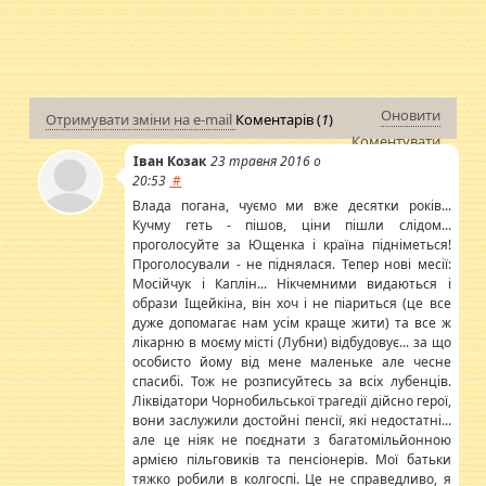
Оновити
Отримувати зміни на e-mail
Коментарів (
1
)
Коментувати
Іван Козак
23 травня 2016 о
20:53
#
Влада погана, чуємо ми вже десятки років...
Кучму геть - пішов, ціни пішли слідом...
проголосуйте за Ющенка і країна підніметься!
Проголосували - не піднялася. Тепер нові месії:
Мосійчук і Каплін... Нікчемними видаються і
образи Іщейкіна, він хоч і не піариться (це все
дуже допомагає нам усім краще жити) та все ж
лікарню в моєму місті (Лубни) відбудовує... за що
особисто йому від мене маленьке але чесне
спасибі. Тож не розписуйтесь за всіх лубенців.
Ліквідатори Чорнобильської трагедії дійсно герої,
вони заслужили достойні пенсії, які недостатні...
але це ніяк не поєднати з багатомільйонною
армією пільговиків та пенсіонерів. Мої батьки
тяжко робили в колгоспі. Це не справедливо, я