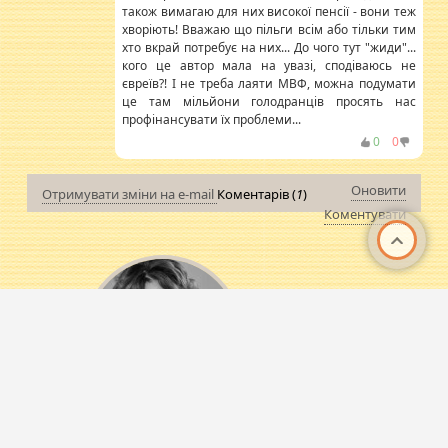
також вимагаю для них високої пенсії - вони теж
хворіють! Вважаю що пільги всім або тільки тим
хто вкрай потребує на них... До чого тут "жиди"...
кого це автор мала на увазі, сподіваюсь не
євреїв?! І не треба лаяти МВФ, можна подумати
це там мільйони голодранців просять нас
профінансувати їх проблеми...
0
0
Оновити
Отримувати зміни на e-mail
Коментарів (
1
)
Коментувати
Анастасія
Ляшенко