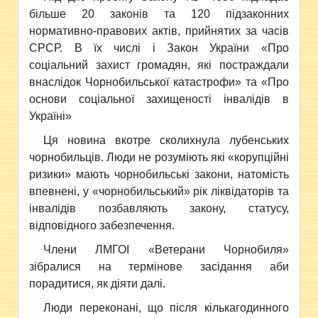
більше 20 законів та 120 підзаконних
нормативно-правових актів, прийнятих за часів
СРСР. В їх числі і Закон України «Про
соціальний захист громадян, які постраждали
внаслідок Чорнобильської катастрофи» та «Про
основи соціальної захищеності інвалідів в
Україні»
Ця новина вкотре сколихнула лубенських
чорнобильців. Люди не розуміють які «корупційні
ризики» мають чорнобильські закони, натомість
впевнені, у «чорнобильський» рік ліквідаторів та
інвалідів позбавляють закону, статусу,
відповідного забезпечення.
Члени ЛМГОІ «Ветерани Чорнобиля»
зібралися на термінове засідання аби
порадитися, як діяти далі.
Люди переконані, що після кількагодинного