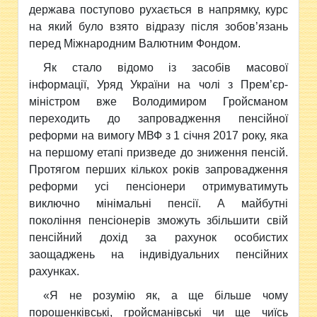
держава поступово рухається в напрямку, курс
на який було взято відразу після зобов’язань
перед Міжнародним Валютним Фондом.
Як стало відомо із засобів масової
інформації, Уряд України на чолі з Прем’єр-
міністром вже Володимиром Гройсманом
переходить до запровадження пенсійної
реформи на вимогу МВФ з 1 січня 2017 року, яка
на першому етапі призведе до зниження пенсій.
Протягом перших кількох років запровадження
реформи усі пенсіонери отримуватимуть
виключно мінімальні пенсії. А майбутні
покоління пенсіонерів зможуть збільшити свій
пенсійний дохід за рахунок особистих
заощаджень на індивідуальних пенсійних
рахунках.
«Я не розумію як, а ще більше чому
порошенківські, гройсманівські чи ще чиїсь