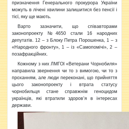
призначення Генерального прокурора України
можуть в лічені хвилини залишитися без пенсії і
тієї, яку ще мають.
Варто зазначити, що співавторами
законопроекту №4650 стали 16 народних
депутатів. 12 – з Блоку Петра Порошенка, 1 – з
«Народного фронту», 1 – із «Самопомічі», 2 –
позафракційних.
Кожному з них ЛМГОІ «Ветерани Чорнобиля»
направила звернення чи то з вимогою, чи то з
проханням, але люди переконані, що прийняття
цього законопроекту і втрата статусу
чорнобильця стане справжнім геноцидом
українців, які втратили здоров’я в інтересах
держави.