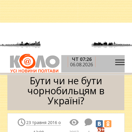
ЧТ 07:26
»
»
»
Головна
Блоги
Анастасія Ляшенко
Бути
06.08.2026
чи не бути чорнобильцям в Україні?
Бути чи не бути
чорнобильцям в
Україні?
23 травня 2016 о