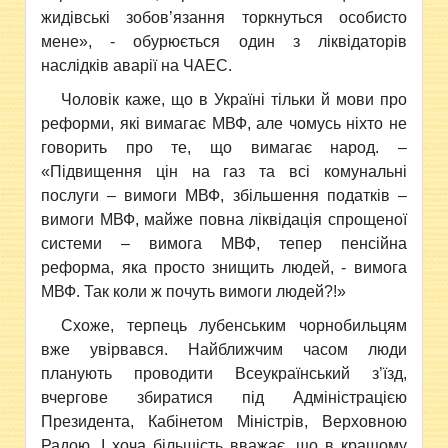
жидівські зобов’язання торкнуться особисто
мене», - обурюється один з ліквідаторів
наслідків аварії на ЧАЕС.
Чоловік каже, що в Україні тільки й мови про
реформи, які вимагає МВФ, але чомусь ніхто не
говорить про те, що вимагає народ. –
«Підвищення цін на газ та всі комунальні
послуги – вимоги МВФ, збільшення податків –
вимоги МВФ, майже повна ліквідація спрощеної
системи – вимога МВФ, тепер пенсійна
реформа, яка просто знищить людей, - вимога
МВФ. Так коли ж почуть вимоги людей?!»
Схоже, терпець лубенським чорнобильцям
вже увірвався. Найближчим часом люди
планують проводити Всеукраїнський з’їзд,
вчергове збиратися під Адміністрацією
Президента, Кабінетом Міністрів, Верховною
Радою. І хоча більшість вважає, що в кращому