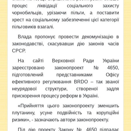
процес ліквідації соціального захисту
чорнобильців, урізаючи пільги, а поставити
хрест на соціальному забезпеченні цієї категорії
пільговиків взагалі.
Влада пропонує провести декомунізацію в
законодавстві, скасувавши дію законів часів
СРСР.
На сайті Верховної Ради України
зареєстровано законопроект №4650,
підготовлений представниками Офісу
ефективного регулювання BRDO – так званої
неурядової структури, створеної задля
прискорення процесу реформ в Україні.
«Прийняття цього законопроекту зменшить
плутанину, усуне подвійність та корупційні
ризики», - зазначають автори законопроекту.
Під дію проекту Закону № 4650 підпадає