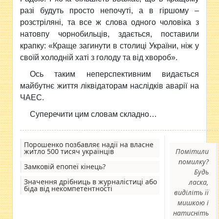
разі будуть просто непочуті, а в гіршому –
розстріляні, та все ж слова одного чоловіка з
натовпу чорнобильців, здається, поставили
крапку: «Краще загинути в столиці України, ніж у
своїй холодній хаті з голоду та від хвороб».
Ось таким неперспективним видається
майбутнє життя ліквідаторам наслідків аварії на
ЧАЕС.
Суперечити цим словам складно…
Порошенко позбавляє надії на власне
житло 500 тисяч українців
Помітили
помилку?
Замковій епопеї кінець?
Будь
Значення дрібниць в журналістиці або
ласка,
біда від некомпетентності
виділіть її
мишкою і
натисніть