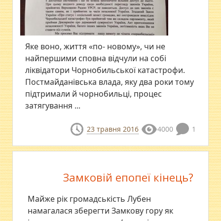
Яке воно, життя «по- новому», чи не
найпершими сповна відчули на собі
ліквідатори Чорнобильської катастрофи.
Постмайданівська влада, яку два роки тому
підтримали й чорнобильці, процес
затягування ...
23 травня 2016
4000
1
Замковій епопеї кінець?
Майже рік громадськість Лубен
намагалася зберегти Замкову гору як