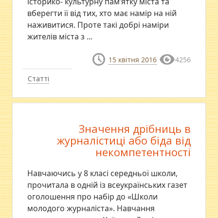
історико- культурну пам’ятку міста та
вберегти її від тих, хто має намір на ній
наживитися. Проте такі добрі наміри
жителів міста з ...
15 квітня 2016
4256
Статті
Значення дрібниць в
журналістиці або біда від
некомпетентності
Навчаючись у 8 класі середньої школи,
прочитала в одній із всеукраїнських газет
оголошення про набір до «Школи
молодого журналіста». Навчання