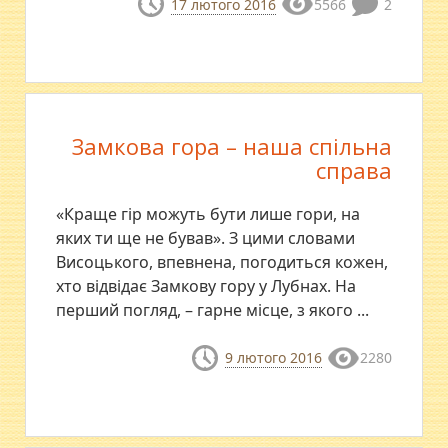
17 лютого 2016
5566
2
Замкова гора – наша спільна
справа
«Краще гір можуть бути лише гори, на
яких ти ще не бував». З цими словами
Висоцького, впевнена, погодиться кожен,
хто відвідає Замкову гору у Лубнах. На
перший погляд, – гарне місце, з якого ...
9 лютого 2016
2280