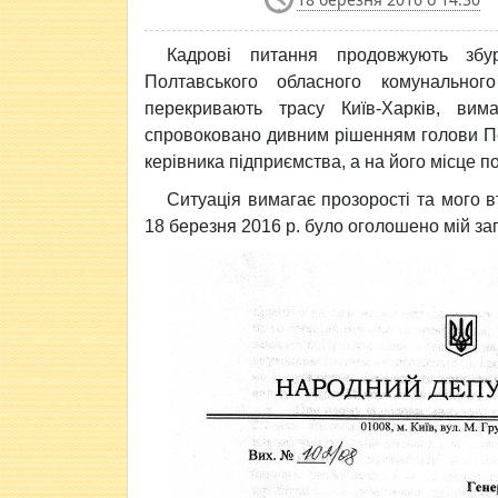
Кадрові питання продовжують збу
Полтавського обласного комунально
перекривають трасу Київ-Харків, вим
спровоковано дивним рішенням голови По
керівника підприємства, а на його місце 
Ситуація вимагає прозорості та мого в
18 березня 2016 р. було оголошено мій зап