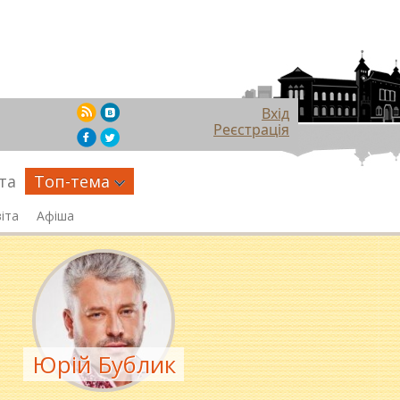
Вхід
Реєстрація
та
Топ-тема
іта
Афіша
Юрій Бублик