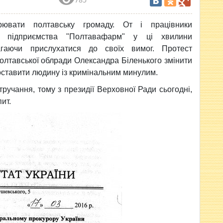
рювати полтавську громаду. От і працівники
го підприємства "Полтавафарм" у ці хвилини
агаючи прислухатися до своїх вимог. Протест
лтавської облради Олександра Біленького змінити
поставити людину із кримінальним минулим.
тручання, тому з президії Верховної Ради сьогодні,
ит.