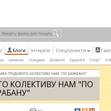
о
Блоги
Інтерв'ю
Спецпроекти
Газе
ші
Кримінал
Скандали
Дозвілля
Здоров'я
Спорт
Осв
МКА ТРУДОВОГО КОЛЕКТИВУ НАМ "ПО БАРАБАНУ"
ГО КОЛЕКТИВУ НАМ "ПО
РАБАНУ"
785