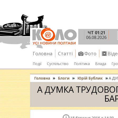
ЧТ 01:21
06.08.2026
Головна
Статті
Фото
Віде
Події
Суспільство
Політика
Влада
Гро
»
»
»
Головна
Блоги
Юрій Бублик
А ДУ
А ДУМКА ТРУДОВО
БА
18 березня 2016 о 14:30