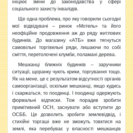
ініціює зміни до законодавства у сфері
соціального захисту інвалідів.
Ще одна проблема, про яку говорили сьогодні
мої відвідувачі – ринок «Мотель» та його
неофіційне продовження аж до ряду житлових
будинків. До магазину «АТБ» вже тягнуться
самовільні торгівельні ряди, лишаючи по собі
сміття, перетолочені клумби, поламані дерева.
Мешканці ближніх будинків – заручники
ситуації, щоранку чують крики, торгування тощо.
Як на мене, це є результатом відсутності органів
самоорганізації, оскільки мешканці, якщо кудись
і скаржаться, то поодинці. І поодинці одержують
формальні відписки. Тож порадив зробити
примітивний ОСН, заснувати або вступити до
ОСББ. Це дозволить зробити землевідвід, і
стихійні торгаші вже не зможуть товктися на
землі, яка перебуває у власності мешканців