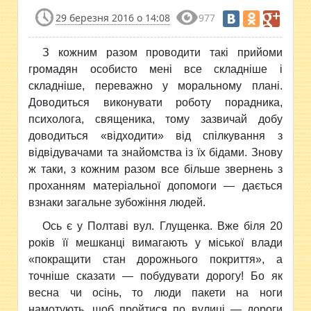
29 березня 2016 о 14:08
977
З кожним разом проводити такі прийоми
громадян особисто мені все складніше
і
складніше, переважно у моральному плані.
Доводиться виконувати роботу порадника,
психолога, священика, тому зазвичай добу
доводиться «відходити» від спілкування з
відвідувачами та знайомства із їх бідами. Знову
ж таки, з кожним разом все більше звернень з
проханням матеріальної допомоги — дається
взнаки загальне зубожіння людей.
Ось є у Полтаві вул. Глущенка. Вже біля 20
років її мешканці вимагають у міської влади
«покращити стан дорожнього покриття», а
точніше сказати — побудувати дорогу! Бо як
весна чи осінь, то люди пакети на ноги
намотують, щоб пройтися по вулиці — дороги