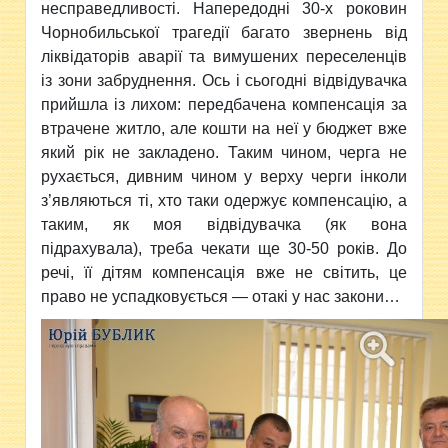
несправедливості. Напередодні 30-х роковин
Чорнобильської трагедії багато звернень від
ліквідаторів аварії та вимушених переселенців
із зони забруднення. Ось і сьогодні відвідувачка
прийшла із лихом: передбачена компенсація за
втрачене житло, але кошти на неї у бюджет вже
який рік не закладено. Таким чином, черга не
рухається, дивним чином у верху черги інколи
з’являються ті, хто таки одержує компенсацію, а
таким, як моя відвідувачка (як вона
підрахувала), треба чекати ще 30-50 років. До
речі, її дітям компенсація вже не світить, це
право не успадковується — отакі у нас закони…