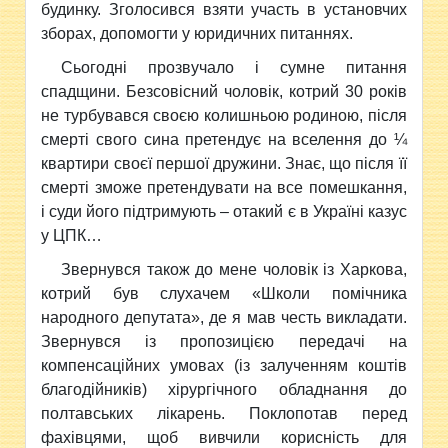
будинку. Зголосився взяти участь в установчих
зборах, допомогти у юридичних питаннях.
Сьогодні прозвучало і сумне питання
спадщини. Безсовісний чоловік, котрий 30 років
не турбувався своєю колишньою родиною, після
смерті свого сина претендує на вселення до ¼
квартири своєї першої дружини. Знає, що після її
смерті зможе претендувати на все помешкання,
і суди його підтримують – отакий є в Україні казус
у ЦПК…
Звернувся також до мене чоловік із Харкова,
котрий був слухачем «Школи помічника
народного депутата», де я мав честь викладати.
Звернувся із пропозицією передачі на
компенсаційних умовах (із залученням коштів
благодійників) хірургічного обладнання до
полтавських лікарень. Поклопотав перед
фахівцями, щоб вивчили корисність для