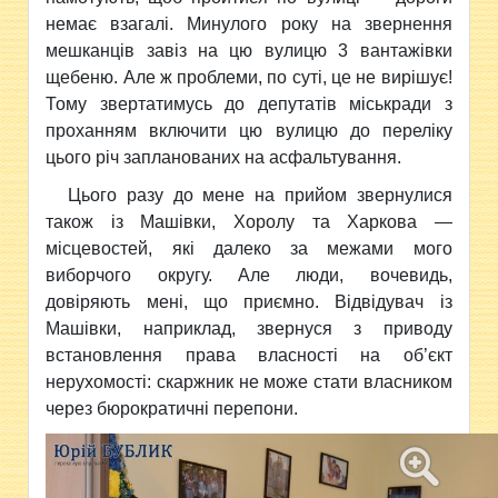
немає взагалі. Минулого року на звернення
мешканців завіз на цю вулицю 3 вантажівки
щебеню. Але ж проблеми, по суті, це не вирішує!
Тому звертатимусь до депутатів міськради з
проханням включити цю вулицю до переліку
цього річ запланованих на асфальтування.
Цього разу до мене на прийом звернулися
також із Машівки, Хоролу та Харкова —
місцевостей, які далеко за межами мого
виборчого округу. Але люди, вочевидь,
довіряють мені, що приємно. Відвідувач із
Машівки, наприклад, звернуся з приводу
встановлення права власності на об’єкт
нерухомості: скаржник не може стати власником
через бюрократичні перепони.