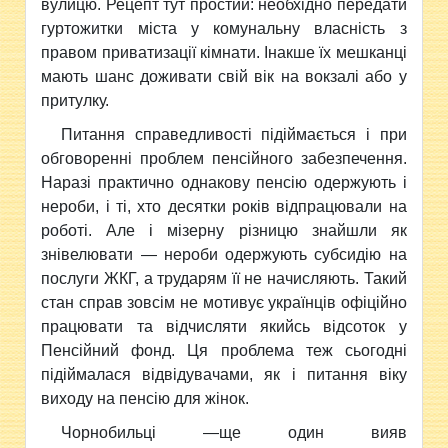
вулицю. Рецепт тут простий: необхідно передати
гуртожитки міста у комунальну власність з
правом приватизації кімнати. Інакше їх мешканці
мають шанс доживати свій вік на вокзалі або у
притулку.
Питання справедливості підіймається і при
обговоренні проблем пенсійного забезпечення.
Наразі практично однакову пенсію одержують і
нероби, і ті, хто десятки років відпрацювали на
роботі. Але і мізерну різницю знайшли як
знівелювати — нероби одержують субсидію на
послуги ЖКГ, а трударям її не начисляють. Такий
стан справ зовсім не мотивує українців офіційно
працювати та відчисляти якийсь відсоток у
Пенсійний фонд. Ця проблема теж сьогодні
підіймалася відвідувачами, як і питання віку
виходу на пенсію для жінок.
Чорнобильці —ще один вияв