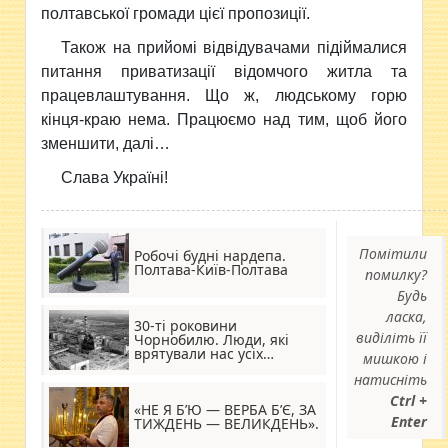
полтавської громади цієї пропозиції.
Також на прийомі відвідувачами підіймалися
питання приватизації відомчого житла та
працевлаштування. Що ж, людському горю
кінця-краю нема. Працюємо над тим, щоб його
зменшити, далі…
Слава Україні!
Помітили
Робочі будні нардепа.
Полтава-Київ-Полтава
помилку?
Будь
ласка,
30-ті роковини
виділіть її
Чорнобилю. Люди, які
врятували нас усіх…
мишкою і
натисніть
Ctrl +
«НЕ Я Б’Ю — ВЕРБА Б’Є, ЗА
Enter
ТИЖДЕНЬ — ВЕЛИКДЕНЬ».