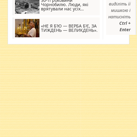
30-ті роковини
виділіть її
Чорнобилю. Люди, які
врятували нас усіх…
мишкою і
натисніть
Ctrl +
«НЕ Я Б’Ю — ВЕРБА Б’Є, ЗА
Enter
ТИЖДЕНЬ — ВЕЛИКДЕНЬ».