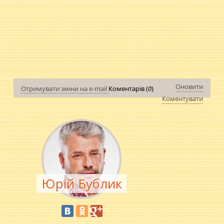
Оновити
Отримувати зміни на e-mail
Коментарів (
0
)
Коментувати
Юрій Бублик