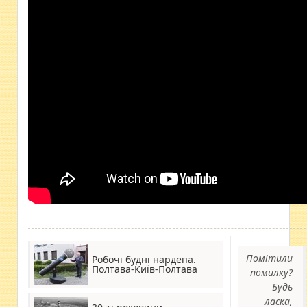
Помітили
Робочі будні нардепа.
Полтава-Київ-Полтава
помилку?
Будь
ласка,