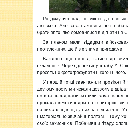
Роздумуючи над поїздкою до військо
автівкою. Але завантаживши речі побач
брати авто, яке домовилися відігнати на 
За планом мали відвідати військови
протилежних, ще й з різними пригодами.
Важливо, що нині дістатися до земля
складніше. Через дерективу штабу АТО ко
просять не фотографувати нікого і нічого.
У першій точці звантажили провіант й 
другому посту ми чекали дозволу відвіда
ворота перед нами закрили, хоча перед ци
проїхала велосипедом на територію війсь
наших хлопців, що у них на підсиленні. У 
і матеріально звичайні полтавці. Тому х
своїх захисників. Побачивши гітару, хло