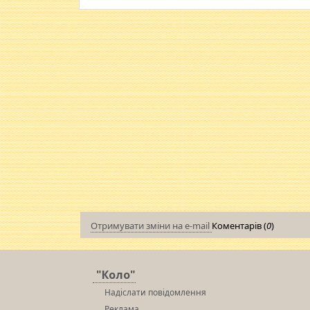
Отримувати зміни на e-mail
Коментарів (
0
)
"Коло"
Надіслати повідомлення
Реклама