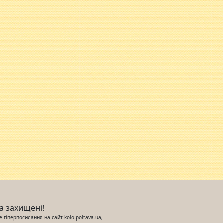
ва захищені!
 гіперпосилання на сайт kolo.poltava.ua,