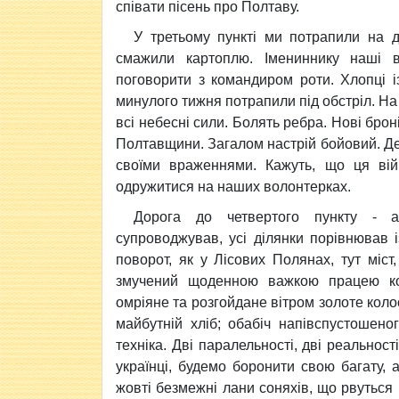
співати пісень про Полтаву.
У третьому пункті ми потрапили на д
смажили картоплю. Імениннику наші в
поговорити з командиром роти. Хлопці і
минулого тижня потрапили під обстріл. На 
всі небесні сили. Болять ребра. Нові бро
Полтавщини. Загалом настрій бойовий. Де
своїми враженнями. Кажуть, що ця вій
одружитися на наших волонтерках.
Дорога до четвертого пункту - ас
супроводжував, усі ділянки порівнював із
поворот, як у Лісових Полянах, тут міст, 
змучений щоденною важкою працею ко
омріяне та розгойдане вітром золоте коло
майбутній хліб; обабіч напівспустошено
техніка. Дві паралельності, дві реальност
українці, будемо боронити свою багату, 
жовті безмежні лани соняхів, що рвуться