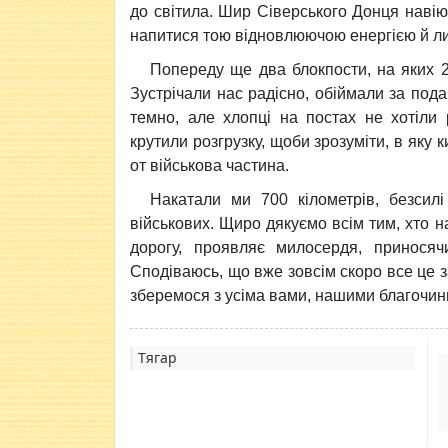
до світила. Шир Сіверського Донця навію
напитися тою відновлюючою енергією й ли
Попереду ще два блокпости, на яких 20
Зустрічали нас радісно, обіймали за под
темно, але хлопці на постах не хотіли
крутили розгрузку, щоби зрозуміти, в яку 
от військова частина.
Накатали ми 700 кілометрів, безсилі
військових. Щиро дякуємо всім тим, хто 
дорогу, проявляє милосердя, приносяч
Сподіваюсь, що вже зовсім скоро все це з
зберемося з усіма вами, нашими благочинц
Тягар