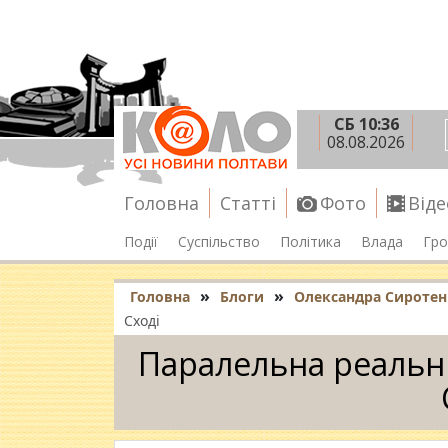
СБ 10:36
08.08.2026
Головна
Статті
Фото
Віде
Події
Суспільство
Політика
Влада
Гро
»
»
Головна
Блоги
Олександра Сиротен
Сході
Паралельна реальні