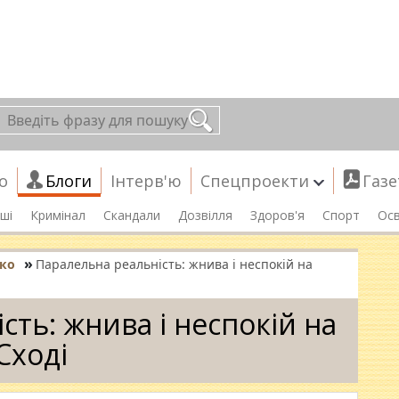
о
Блоги
Інтерв'ю
Спецпроекти
Газе
ші
Кримінал
Скандали
Дозвілля
Здоров'я
Спорт
Осв
»
ко
Паралельна реальність: жнива і неспокій на
сть: жнива і неспокій на
Сході