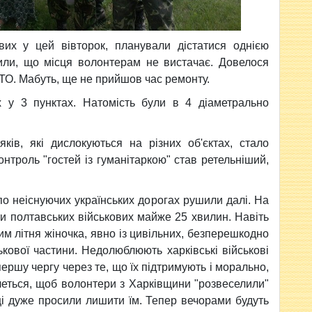
вих у цей вівторок, планували дістатися однією
или, що місця волонтерам не вистачає. Довелося
СТО. Мабуть, ще не прийшов час ремонту.
х у 3 пунктах. Натомість були в 4 діаметрально
ків, які дислокуються на різних об'єктах, стало
нтроль "гостей із гуманітаркою" став ретельніший,
по неіснуючих українських дорогах рушили далі. На
ти полтавських військових майже 25 хвилин. Навіть
м літня жіночка, явно із цивільних, безперешкодно
кової частини. Недолюблюють харківські військові
першу чергу через те, що їх підтримують і морально,
очеться, щоб волонтери з Харківщини "розвеселили"
пці дуже просили лишити їм. Тепер вечорами будуть