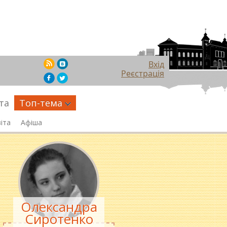
Вхід
Реєстрація
та
Топ-тема
іта
Афіша
Олександра
Сиротенко