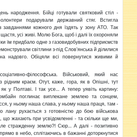
ень народження. Бійці готували святковий стіл -
олонтери подарували державний стяг. Встигла
з завданнями кожного дня їздять у зону АТО. Так
щастя, усі живі. Молю Бога, щоб і далі їх охороняли
ніки їм придбало одне з газовидобувних підприємств
монстрували світлини з-під Слов'янська й ділилися
на надовго. Обіцяли всі повернутися живими й
оціативно-філософська. Військовий, який нас
 рідним краєм. Отут, каже, гора, як в Опішні, тут
як у Полтаві. І так усе... А тепер уявіть картину:
мбайн поглинає виплекане землею та сонцем,
сся, у ньому наша слава, у ньому наша праця, там -
го лану рухається з готовністю до бою військова
і, що жахають при усвідомленні - та скільки ще ми,
але стражденну землю?! Сюр... А далі - позитивно
 прямо в небо, сплітаючись в бажанні доторкнутися