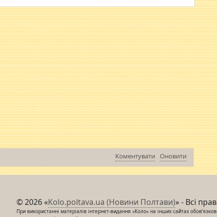
Коментувати
Оновити
© 2026 «
Kolo.poltava.ua (Новини Полтави)
» - Всі пра
При використанні матеріалів інтернет-видання «Коло» на інших сайтах обов’язкове