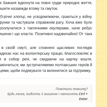
є бажаня вдихнути на повні груди природнє життя,
шити назавжди втому та смуток.
-річні хлопці, не усвідомлюючи, граються у війну.
арунки та частували справжнім рагу. Хоча вже було
 розлучатися з тактичними окулярами, наче ребус
кишеню і що класти. Позитивні надзвичайно! От така
 в своїй смуті, але сповнені щасливих поглядів
надихає нас на волонтерську працю, благословляє в
и в собор речі, чи скидаючи на картку кошти.
акінчиться, ми зустрічатимемо полтавських героїв й
ями, щоби подякувати та вклонитися за підтримку.
Помітили помилку?
Будь ласка, виділіть її мишкою і натисніть
Ctrl +
Enter