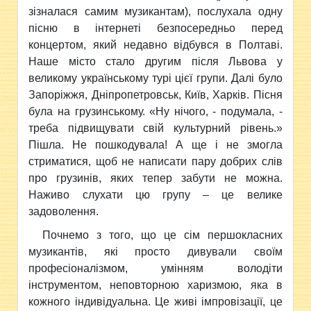
зізналася самим музикантам), послухала одну
пісню в інтернеті безпосередньо перед
концертом, який недавно відбувся в Полтаві.
Наше місто стало другим після Львова у
великому українському турі цієї групи. Далі було
Запоріжжя, Дніпропетровськ, Київ, Харків. Пісня
була на грузинському. «Ну нічого, - подумала, -
треба підвищувати свій культурний рівень.»
Пішла. Не пошкодувала! А ще і не змогла
стриматися, щоб не написати пару добрих слів
про грузинів, яких тепер забути не можна.
Наживо слухати цю групу – це велике
задоволення.
Почнемо з того, що це сім першокласних
музикантів, які просто дивували своїм
професіоналізмом, умінням володіти
інструментом, неповторною харизмою, яка в
кожного індивідуальна. Це живі імпровізації, це