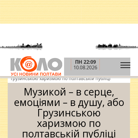
ПН 22:09
»
»
Головна
Блоги
Ольга Коваленко
10.08.2026
»
Музикой – в серце, емоціями – в душу, або
Грузинською харизмою по полтавській публіці
Музикой – в серце,
емоціями – в душу, або
Грузинською
харизмою по
полтавській публіці