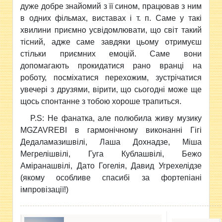
дуже добре знайомий з її сином, працював з ним
в одних фільмах, виставах і т. п. Саме у такі
хвилини приємно усвідомлювати, що світ такий
тісний, адже саме завдяки цьому отримуєш
стільки приємних емоцій. Саме вони
допомагають прокидатися рано вранці на
роботу, посміхатися перехожим, зустрічатися
увечері з друзями, вірити, що сьогодні може ще
щось спонтанне з тобою хороше трапиться.
P.S: Не фанатка, але полюбила живу музику
MGZAVREBI в гармонічному виконанні Гігі
Дедаламазишвілі, Лаша Дохнадзе, Міша
Мегрелішвілі, Гуга Кублашвілі, Бежо
Аміранашвілі, Дато Гогелія, Давид Угрехелідзе
(якому особливе спасибі за фортепіані
імпровізації!)