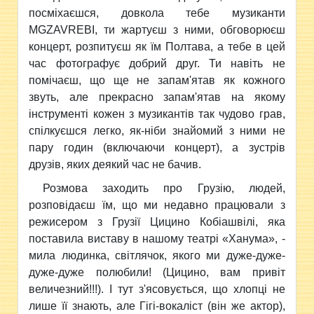
посміхаєшся, довкола тебе музиканти
MGZAVREBI, ти жартуєш з ними, обговорюєш
концерт, розпитуєш як їм Полтава, а тебе в цей
час фотографує добрий друг. Ти навіть не
помічаєш, що ще не запам'ятав як кожного
звуть, але прекрасно запам'ятав на якому
інструменті кожен з музикантів так чудово грав,
спілкуєшся легко, як-ніби знайомий з ними не
пару годин (включаючи концерт), а зустрів
друзів, яких деякий час не бачив.
Розмова заходить про Грузію, людей,
розповідаєш їм, що ми недавно працювали з
режисером з Грузії Цицино Кобіашвілі, яка
поставила виставу в нашому театрі «Ханума», -
мила людинка, світлячок, якого ми дуже-дуже-
дуже-дуже полюбили! (Цицино, вам привіт
величезний!!!). І тут з'ясовується, що хлопці не
лише її знають, але Гігі-вокаліст (він же актор),