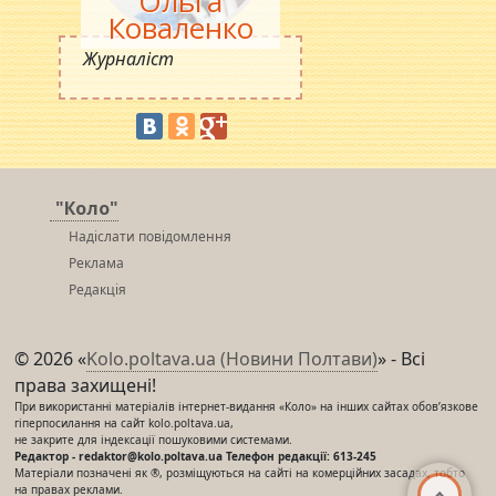
Ольга
Коваленко
Журналіст
"Коло"
Надіслати повідомлення
Реклама
Редакція
© 2026 «
Kolo.poltava.ua (Новини Полтави)
» - Всі
права захищені!
При використанні матеріалів інтернет-видання «Коло» на інших сайтах обов’язкове
гіперпосилання на сайт kolo.poltava.ua,
не закрите для індексації пошуковими системами.
Редактор - redaktor@kolo.poltava.ua Телефон редакції: 613-245
Матеріали позначені як ®, розміщуються на сайті на комерційних засадах, тобто
на правах реклами.