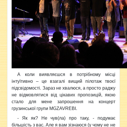
А коли виявляєшся в потрібному місці
інтуїтивно – це взагалі вищий пілотаж твоєї
підсвідомості. Зараз не хвалюся, а просто раджу
не відмовлятися від цікавих пропозицій, якою
стало для мене запрошення на концерт
грузинської групи MGZAVREBI.
- Як як? Не чув(ла) про таку, - подумає
більшість з вас. Але я вам зізнаюся (у чому не не