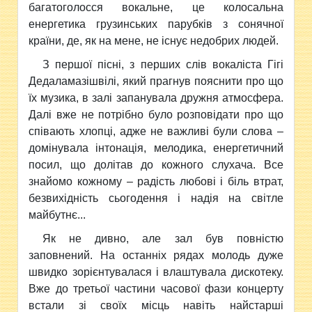
багатоголосся вокальне, це колосальна
енергетика грузинських парубків з сонячної
країни, де, як на мене, не існує недобрих людей.
З першої пісні, з перших слів вокаліста Гігі
Дедаламазішвілі, який прагнув пояснити про що
їх музика, в залі запанувала дружня атмосфера.
Далі вже не потрібно було розповідати про що
співають хлопці, адже не важливі були слова –
домінувала інтонація, мелодика, енергетичний
посил, що долітав до кожного слухача. Все
знайомо кожному – радість любові і біль втрат,
безвихідність сьогодення і надія на світле
майбутнє...
Як не дивно, але зал був повністю
заповнений. На останніх рядах молодь дуже
швидко зорієнтувалася і влаштувала дискотеку.
Вже до третьої частини часової фази концерту
встали зі своїх місць навіть найстарші