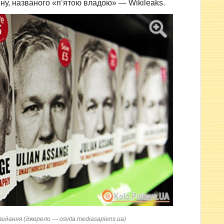
ну, названого «п’ятою владою» — Wikileaks.
идання (джерело — osvita.mediasapiens.ua)