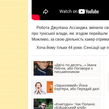
Робота Джуліана Ассанджа змінила сві
про туніської влади, які згодом перейшли 
Можливо, за свою діяльність хакер отрима
Хоча йому тільки 44 роки. Сенсації ще 
«Двічі по десять…» Івана
Рябчія, або Поговори з
письменником
«Заразливий» Йона
Берґера, або Передай далі
«Книгодні»: Чак Поланік
«Бійцівський клуб»