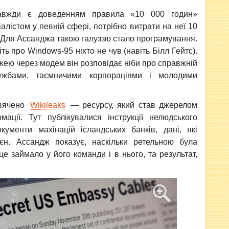
завжди є доведенням правила «10 000 годин»
лістом у певній сфері, потрібно витрати на неї 10
). Для Ассанджа такою галуззю стало програмування.
ть про Windows-95 ніхто не чув (навіть Білл Гейтс).
ею через модем він розповідає ніби про справжній
ужбами, таємничими корпораціями і молодими
свячено
Wikileaks
— ресурсу, який став джерелом
ації. Тут публікувалися інструкції нелюдського
ументи махінацій ісландських банків, дані, які
єн. Ассандж показує, наскільки ретельною була
 це займало у його команди і в нього, та результат,