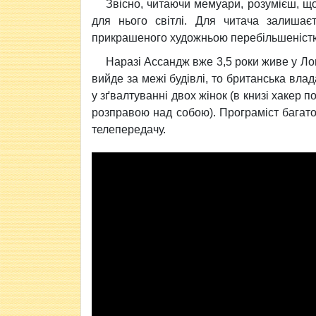
Звісно, читаючи мемуари, розумієш, що
для нього світлі. Для читача залишаєт
прикрашеного художньою перебільшеніст
Наразі Ассандж вже 3,5 роки живе у Ло
вийде за межі будівлі, то британська влад
у зґвалтуванні двох жінок (в книзі хакер п
розправою над собою). Програміст багато
телепередачу.