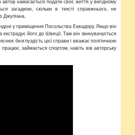
 автор намагається подати своє життя у вигідному
ься загадкою, скільки в тексті справжнього, не
ю Джуліана.
ндоні у приміщення Посольства Еквадору. Якщо він
а екстрадує його до Швеції. Там він звинувачується
ояснює безглуздість цієї справи і вважає політичною
 працює, займається спортом, навіть вів авторську