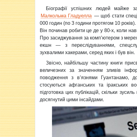
Біографії успішних людей майже 
Малкольма Гладуелла
— щоб стати спеціа
000 годин (по 3 години протягом 10 років
Він починав робити це де у 80-х, коли наві
Про засиджування за комп’ютером з мереж
екшн — з переслідуваннями, спецсл
зухвалими хакерами, серед яких і був він.
Звісно, найбільшу частину книги при
величезних за значенням зливів інформ
поводження з в’язнями Гуантанамо, док
стосуються афганських та іракських во
підготовка цих публікацій, скільки зусиль
досягнутий цими інсайдами.