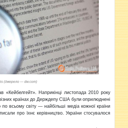
aks (джерело — dw.com)
в «Кейбелгейт». Наприкінці листопада 2010 року
 різних країнах до Держдепу США були оприлюднені
 по всьому світу — найбільші медіа кожної країни
писали про їхнє керівництво. України стосувалося