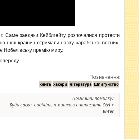
т. Саме завдяки Кейблгейту розпочалися протести
на інші країни і отримали назву «арабської весни».
є Нобелівську премію миру.
попереду.
Позначення:
книга
хакери
література
Шпигунство
Помітили помилку?
Будь ласка, виділіть її мишкою і натисніть
Ctrl +
Enter