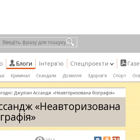
о
Блоги
Інтерв'ю
Спецпроекти
Газе
ші
Кримінал
Скандали
Дозвілля
Здоров'я
Спорт
Осв
годні: Джуліан Ассандж «Неавторизована біографія»
Ассандж «Неавторизована
ографія»
1914