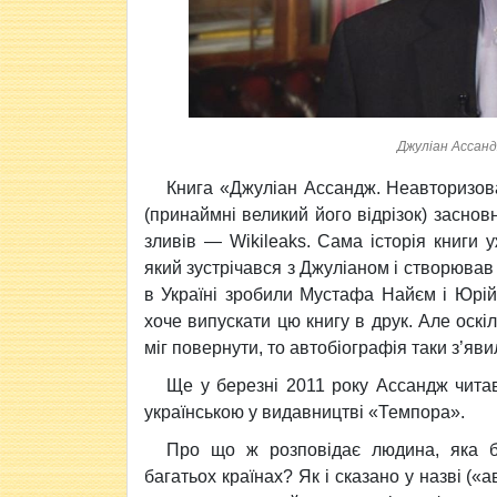
Джуліан Ассанд
Книга «Джуліан Ассандж. Неавторизов
(принаймні великий його відрізок) засно
зливів — Wikileaks. Сама історія книги
який зустрічався з Джуліаном і створював
в Україні зробили Мустафа Найєм і Юрій
хоче випускати цю книгу в друк. Але оскі
міг повернути, то автобіографія таки з’яв
Ще у березні 2011 року Ассандж читав
українською у видавництві «Темпора».
Про що ж розповідає людина, яка б
багатьох країнах? Як і сказано у назві («