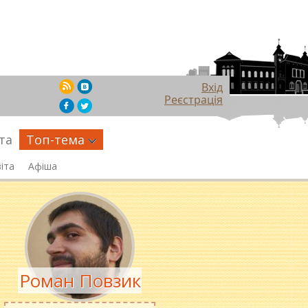
Вхід
Реєстрація
та
Топ-тема
іта
Афіша
Роман Повзик