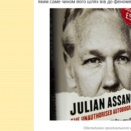
яким саме чином його шлях вів до феноме
Обкладинка оригінального в