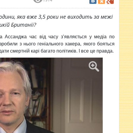
ини, яка вже 3,5 роки не виходить за межі
икій Британії?
ана Ассанджа
час від часу з’являється у медіа по
зробили з нього геніального хакера, якого бояться
ати смертній карі багато політиків. І все це правда.