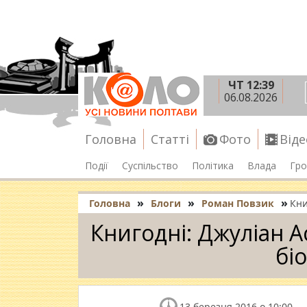
ЧТ 12:39
06.08.2026
Головна
Статті
Фото
Віде
Події
Суспільство
Політика
Влада
Гро
»
»
»
Головна
Блоги
Роман Повзик
Кни
Книгодні: Джуліан 
бі
13 березня 2016 о 10:00