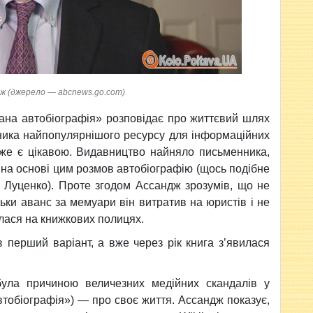
ж (джерело — abcnews.go.com)
ана автобіографія» розповідає про життєвий шлях
вника найпопулярнішого ресурсу для інформаційних
 уже є цікавою. Видавництво найняло письменника,
 на основі цим розмов автобіографію (щось подібне
 Луценко). Проте згодом Ассандж зрозумів, що не
льки аванс за мемуари він витратив на юристів і не
илася на книжкових полицях.
 перший варіант, а вже через рік книга з’явилася
ула причиною величезних медійних скандалів у
автобіографія») — про своє життя. Ассандж показує,