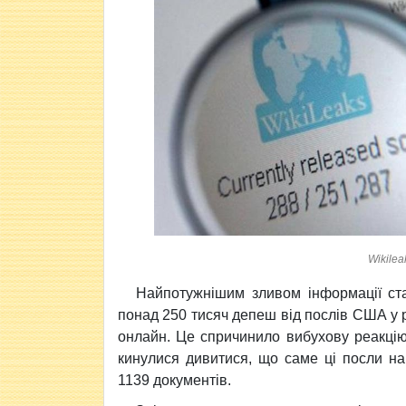
Wikile
Найпотужнішим зливом інформації ста
понад 250 тисяч депеш від послів США у
онлайн. Це спричинило вибухову реакцію
кинулися дивитися, що саме ці посли на
1139 документів.