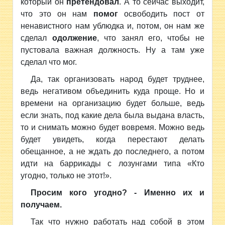
который он
претендовал
. А то сейчас выходит,
что это он нам
помог
освободить пост от
ненавистного нам ублюдка и, потом, он нам же
сделал
одолжение
, что занял его, чтобы не
пустовала важная должность. Ну а там уже
сделал что мог.
Да, так организовать народ будет труднее,
ведь негативом объединить куда проще. Но и
времени на организацию будет больше, ведь
если знать, под какие дела была выдана власть,
то и снимать можно будет вовремя. Можно ведь
будет увидеть, когда перестают делать
обещанное, а не ждать до последнего, а потом
идти на баррикады с лозунгами типа «Кто
угодно, только не этот!».
Просим кого угодно? - Именно их и
получаем.
Так что нужно работать над собой в этом