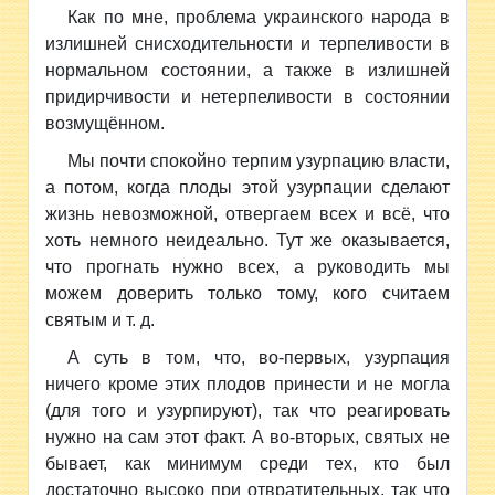
Как по мне, проблема украинского народа в
излишней снисходительности и терпеливости в
нормальном состоянии, а также в излишней
придирчивости и нетерпеливости в состоянии
возмущённом.
Мы почти спокойно терпим узурпацию власти,
а потом, когда плоды этой узурпации сделают
жизнь невозможной, отвергаем всех и всё, что
хоть немного неидеально. Тут же оказывается,
что прогнать нужно всех, а руководить мы
можем доверить только тому, кого считаем
святым и т. д.
А суть в том, что, во-первых, узурпация
ничего кроме этих плодов принести и не могла
(для того и узурпируют), так что реагировать
нужно на сам этот факт. А во-вторых, святых не
бывает, как минимум среди тех, кто был
достаточно высоко при отвратительных, так что