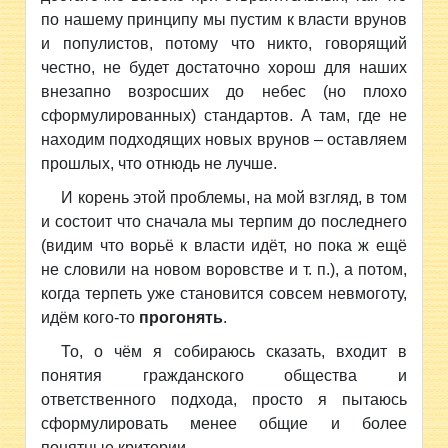
по нашему принципу мы пустим к власти врунов
и популистов, потому что никто, говорящий
честно, не будет достаточно хорош для наших
внезапно возросших до небес (но плохо
сформулированных) стандартов. А там, где не
находим подходящих новых врунов – оставляем
прошлых, что отнюдь не лучше.
И корень этой проблемы, на мой взгляд, в том
и состоит что сначала мы терпим до последнего
(видим что ворьё к власти идёт, но пока ж ещё
не словили на новом воровстве и т. п.), а потом,
когда терпеть уже становится совсем невмоготу,
идём кого-то
прогонять
.
То, о чём я собираюсь сказать, входит в
понятия гражданского общества и
ответственного подхода, просто я пытаюсь
сформулировать менее общие и более
понятные критерии.