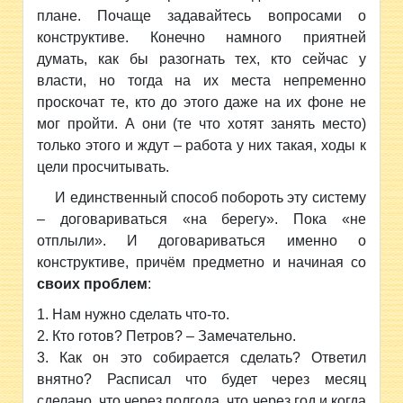
плане. Почаще задавайтесь вопросами о
конструктиве. Конечно намного приятней
думать, как бы разогнать тех, кто сейчас у
власти, но тогда на их места непременно
проскочат те, кто до этого даже на их фоне не
мог пройти. А они (те что хотят занять место)
только этого и ждут – работа у них такая, ходы к
цели просчитывать.
И единственный способ побороть эту систему
– договариваться «на берегу». Пока «не
отплыли». И договариваться именно о
конструктиве, причём предметно и начиная со
своих проблем
:
Нам нужно сделать что-то.
Кто готов? Петров? – Замечательно.
Как он это собирается сделать? Ответил
внятно? Расписал что будет через месяц
сделано, что через полгода, что через год и когда