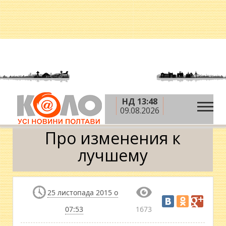
НД 13:48
»
»
»
Головна
Блоги
Евгений Савкин
Про
09.08.2026
изменения к лучшему
Про изменения к
лучшему
25 листопада 2015 о
07:53
1673