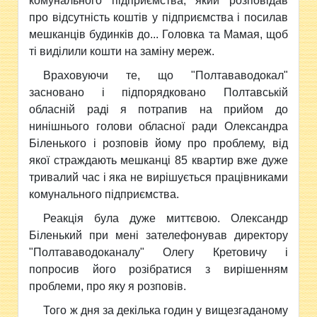
комунального підприємства, який розповідав
про відсутність коштів у підприємства і посилав
мешканців будинків до... Головка та Мамая, щоб
ті виділили кошти на заміну мереж.
Враховуючи те, що "Полтававодокал"
засновано і підпорядковано Полтавській
обласній раді я потрапив на прийом до
нинішнього голови обласної ради Олександра
Біленького і розповів йому про проблему, від
якої страждають мешканці 85 квартир вже дуже
тривалий час і яка не вирішується працівниками
комунального підприємства.
Реакція була дуже миттєвою. Олександр
Біленький при мені зателефонував директору
"Полтававодоканалу" Олегу Кретовичу і
попросив його розібратися з вирішенням
проблеми, про яку я розповів.
Того ж дня за декілька годин у вищезгаданому