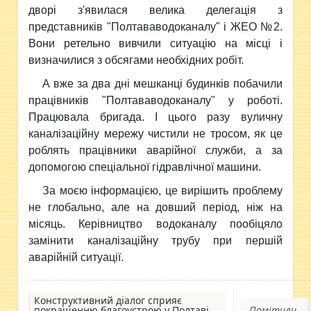
дворі з'явилася велика делегація з
представників "Полтававодоканалу" і ЖЕО №2.
Вони ретельно вивчили ситуацію на місці і
визначилися з обсягами необхідних робіт.
А вже за два дні мешканці будинків побачили
працівників "Полтававодоканалу" у роботі.
Працювала бригада. І цього разу вуличну
каналізаційну мережу чистили не тросом, як це
роблять працівники аварійної служби, а за
допомогою спеціальної гідравлічної машини.
За моєю інформацією, це вирішить проблему
не глобально, але на довший період, ніж на
місяць. Керівництво водоканалу пообіцяло
замінити каналізаційну трубу при першій
аварійній ситуації.
Конструктивний діалог сприяє
покращенню благоустрою у Полтаві
Помітили