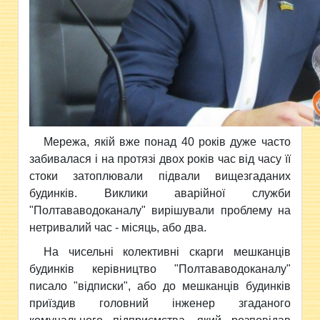
Мережа, якій вже понад 40 років дуже часто
забивалася і на протязі двох років час від часу її
стоки затоплювали підвали вищезгаданих
будинків. Виклики аварійної служби
"Полтававодоканалу" вирішували проблему на
нетривалий час - місяць, або два.
На чисельні колективні скарги мешканців
будинків керівництво "Полтававодоканалу"
писало "відписки", або до мешканців будинків
приїздив головний інженер згаданого