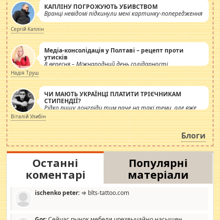
КАПЛІНУ ПОГРОЖУЮТЬ УБИВСТВОМ
Вранці невідомі підкинули мені картинку-попередження
Сергій Каплін
Медіа-консолідація у Полтаві – рецепт проти
утисків
8 вересня – Міжнародний день солідарності
журналістів.
Надія Труш
ЧИ МАЮТЬ УКРАЇНЦІ ПЛАТИТИ ТРІЄЧНИКАМ
СТИПЕНДІЇ?
Рідко пишу лонгріди тим паче на такі теми, але вже
просто дістало! Обурюють сьогоднішні інсенуації
Віталій Улибін
навколо стипендіального питання. Штучно
роздувається ще одна соціальна катастрофа.
Блоги
Останні
Популярні
коментарі
матеріали
ischenko peter:
⇒ blts-tattoo.com
Gor:
Сейчас рынок мебели чрезвычайно насыщен,