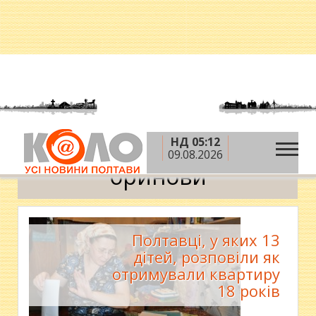
НД 05:12
»
Головна
бринови
09.08.2026
бринови
Полтавці, у яких 13
дітей, розповіли як
отримували квартиру
18 років