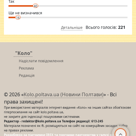
⇒ sakshimirchandani.com
Так
40
Ще не визначився
16
Всього голосів:
221
Детальніше
"Коло"
Надіслати повідомлення
Реклама
Редакція
© 2026 «
Kolo.poltava.ua (Новини Полтави)
» - Всі
права захищені!
При використанні матеріалів інтернет-видання «Коло» на інших сайтах обов’язкове
гіперпосилання на сайт kolo.poltava.ua,
не закрите для індексації пошуковими системами.
Редактор - redaktor@kolo.poltava.ua Телефон редакції: 613-245
Матеріали позначені як ®, розміщуються на сайті на комерційних засадах, тобто
на правах реклами.
Розроблено за підтримки IREX та програми партнерства у галузі мас-медіа