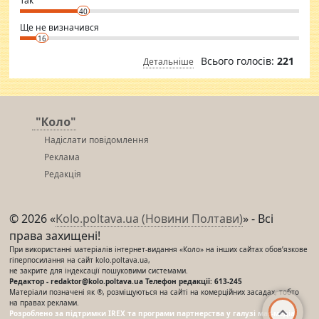
Так
40
Ще не визначився
16
Всього голосів:
221
Детальніше
"Коло"
Надіслати повідомлення
Реклама
Редакція
© 2026 «
Kolo.poltava.ua (Новини Полтави)
» - Всі
права захищені!
При використанні матеріалів інтернет-видання «Коло» на інших сайтах обов’язкове
гіперпосилання на сайт kolo.poltava.ua,
не закрите для індексації пошуковими системами.
Редактор - redaktor@kolo.poltava.ua Телефон редакції: 613-245
Матеріали позначені як ®, розміщуються на сайті на комерційних засадах, тобто
на правах реклами.
Розроблено за підтримки IREX та програми партнерства у галузі мас-медіа