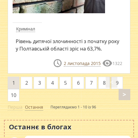
Кримінал
Рівень дитячої злочинності з початку року
у Полтавській області зріс на 63,7%.
2 листопада 2015
1322
<
1
2
3
4
5
6
7
8
9
>
10
Перша
Остання
Переглядаємо 1 - 10 із 96
Останнє в блогах