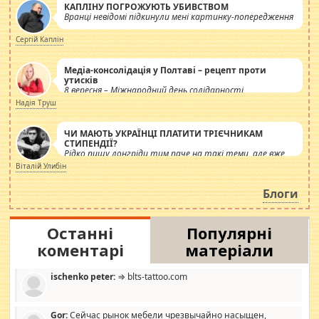
КАПЛІНУ ПОГРОЖУЮТЬ УБИВСТВОМ
Вранці невідомі підкинули мені картинку-попередження
Сергій Каплін
Медіа-консолідація у Полтаві – рецепт проти
утисків
8 вересня – Міжнародний день солідарності
журналістів.
Надія Труш
ЧИ МАЮТЬ УКРАЇНЦІ ПЛАТИТИ ТРІЄЧНИКАМ
СТИПЕНДІЇ?
Рідко пишу лонгріди тим паче на такі теми, але вже
просто дістало! Обурюють сьогоднішні інсенуації
Віталій Улибін
навколо стипендіального питання. Штучно
роздувається ще одна соціальна катастрофа.
Блоги
Останні
Популярні
коментарі
матеріали
ischenko peter:
⇒ blts-tattoo.com
Gor:
Сейчас рынок мебели чрезвычайно насыщен,