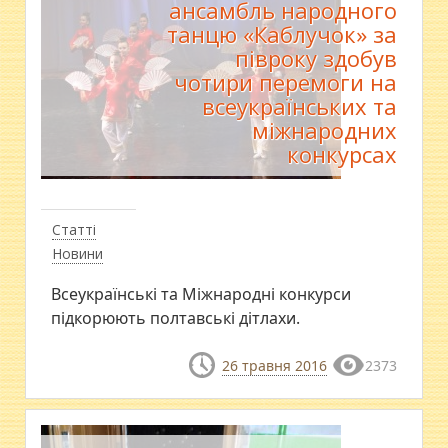
ансамбль народного
танцю «Каблучок» за
півроку здобув
чотири перемоги на
всеукраїнських та
міжнародних
конкурсах
Статті
Новини
Всеукраїнські та Міжнародні конкурси
підкорюють полтавські дітлахи.
26 травня 2016
2373