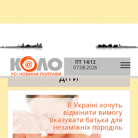
ПТ 14:12
»
Головна
діти
07.08.2026
діти
В Україні хочуть
відмінити вимогу
вказувати батька для
незаміжніх породіль