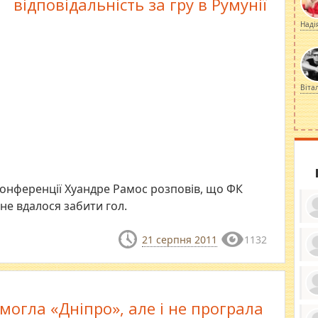
відповідальність за гру в Румунії
Наді
Віта
онференції Хуандре Рамос розповів, що ФК
 не вдалося забити гол.
21 серпня 2011
1132
ку
ди
кр
бе
могла «Дніпро», але і не програла
вы
по