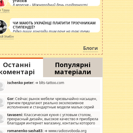
утисків
8 вересня – Міжнародний день солідарності
журналістів.
я Труш
ЧИ МАЮТЬ УКРАЇНЦІ ПЛАТИТИ ТРІЄЧНИКАМ
СТИПЕНДІЇ?
Рідко пишу лонгріди тим паче на такі теми,
але вже просто дістало! Обурюють сьогоднішні
лій Улибін
інсенуації навколо стипендіального питання.
Штучно роздувається ще одна соціальна
Блоги
катастрофа.
Останні
Популярні
коментарі
матеріали
ischenko peter:
⇒ blts-tattoo.com
Gor:
Сейчас рынок мебели чрезвычайно насыщен,
причем предлагают реально эксклюзивное
исполнение и стандартные модели малых серий
хонь, пока видел отличную кухонную мебель по
tavaseni:
Классическая кухня с угловым столом,
зайну, мало походит на стандартные формы, в MebelOk,
прекрасный дизайн, высокое качество я приобрела
еативненько и что главное - со вкусом все в порядке,
благодаря интернет магазину, контакты которого
з ненужных наворотов удорожающих мебель, а это не
 можете просмотреть https://mwood.com.ua.
следний фактор.
romanenko sasha83:
⇒ www.radiosvoboda.org