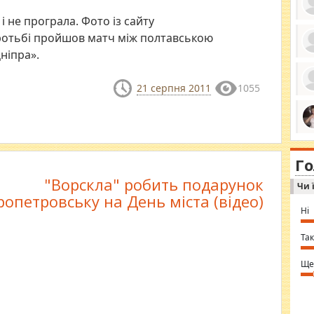
і не програла. Фото із сайту
оротьбі пройшов матч між полтавською
ніпра».
ро
се
да
21 серпня 2011
1055
ос
ін
за
тіл
ком
bea
ми
tha
на
nig
Г
по
in 
Sol
"Ворскла" робить подарунок
Чи 
Ind
ропетровську на День міста (відео)
gir
bod
Ні
alw
Mir
you
Так
⇒ 
Ще