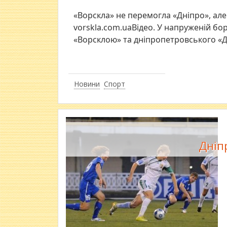
«Ворскла» не перемогла «Дніпро», але 
vorskla.com.uaВідео. У напруженій б
«Ворсклою» та дніпропетровського «Д
Новини
Спорт
Дніп