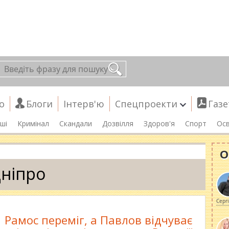
о
Блоги
Інтерв'ю
Спецпроекти
Газе
ші
Кримінал
Скандали
Дозвілля
Здоров'я
Спорт
Осв
О
ніпро
Серг
Рамос переміг, а Павлов відчуває