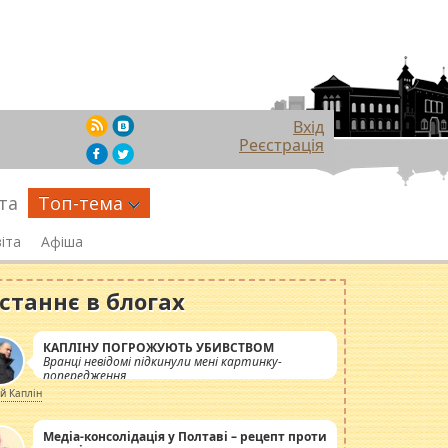
Вхід
Реєстрація
та
Топ-тема
іта
Афіша
станнє в блогах
КАПЛІНУ ПОГРОЖУЮТЬ УБИВСТВОМ
Вранці невідомі підкинули мені картинку-
попередження
ій Каплін
Медіа-консолідація у Полтаві – рецепт проти