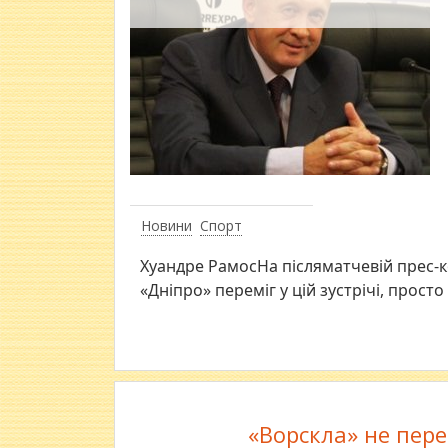
Новини
Спорт
Хуандре РамосНа післяматчевій прес-к
«Дніпро» переміг у цій зустрічі, просто
«Ворскла» не пере